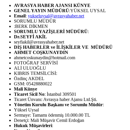
AVRASYA HABER AJANSI
KÜNYE
GENEL YAYIN MÜDÜRÜ
:YÜKSEL UYSAL
Email
:
yukseluysal@avrasyahaber.net
SORUMLU MÜDÜR
:BERK DİKMEN
SORUMLU YAZİŞLERİ MÜDÜRÜ
:
Dr.SEYFİ AKİL
seyfiakil@avrasyahaber.net
DIŞ HABERLER ve İLİŞKİLER VE MÜDÜRÜ
AHMET COŞKUNAYDIN
ahmetcoskunaydin@hotmail.com
FOTOĞRAF SERVİSİ
ALİ ULUOĞLU
KIBRIS TEMSİLCİSİ:
Özdinç AKDEL
GSM: 05428880022
Mali Künye
Ticaret Sicil No
: İstanbul 309501
Ticaret Ünvanı: Avrasya haber Ajansı Ltd.Şti.
Yönetim Kurulu Başkanı ve Sorumlu Müdür
:
Yüksel Uysal
Sermaye: Tamamı ödenmiş 10.000.00 TL
Denetçi: Mali Müşavir Cemil Erdoğan
Hukuk Müşavirleri
: