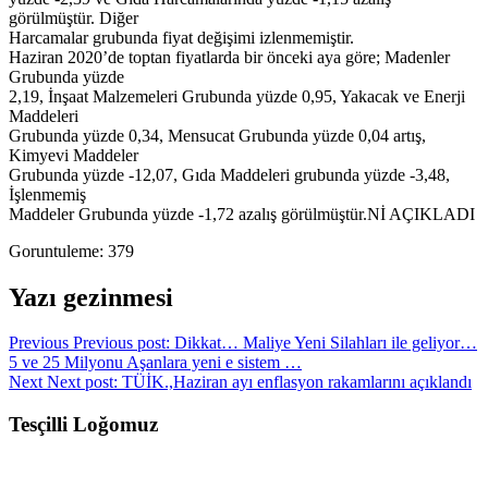
görülmüştür. Diğer
Harcamalar grubunda fiyat değişimi izlenmemiştir.
Haziran 2020’de toptan fiyatlarda bir önceki aya göre; Madenler
Grubunda yüzde
2,19, İnşaat Malzemeleri Grubunda yüzde 0,95, Yakacak ve Enerji
Maddeleri
Grubunda yüzde 0,34, Mensucat Grubunda yüzde 0,04 artış,
Kimyevi Maddeler
Grubunda yüzde -12,07, Gıda Maddeleri grubunda yüzde -3,48,
İşlenmemiş
Maddeler Grubunda yüzde -1,72 azalış görülmüştür.Nİ AÇIKLADI
Goruntuleme:
379
Yazı gezinmesi
Previous
Previous post:
Dikkat… Maliye Yeni Silahları ile geliyor…
5 ve 25 Milyonu Aşanlara yeni e sistem …
Next
Next post:
TÜİK.,Haziran ayı enflasyon rakamlarını açıklandı
Tesçilli Loğomuz