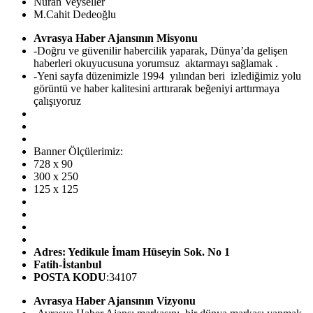
Nuran Veyseller
M.Cahit Dedeoğlu
Avrasya Haber Ajansının Misyonu
-Doğru ve güvenilir habercilik yaparak, Dünya’da gelişen
haberleri okuyucusuna yorumsuz aktarmayı sağlamak .
-Yeni sayfa düzenimizle 1994 yılından beri izlediğimiz yolu
görüntü ve haber kalitesini arttırarak beğeniyi arttırmaya
çalışıyoruz
Banner Ölçülerimiz:
728 x 90
300 x 250
125 x 125
Adres: Yedikule İmam Hüseyin Sok. No 1
Fatih-İstanbul
POSTA KODU
:34107
Avrasya Haber Ajansının Vizyonu