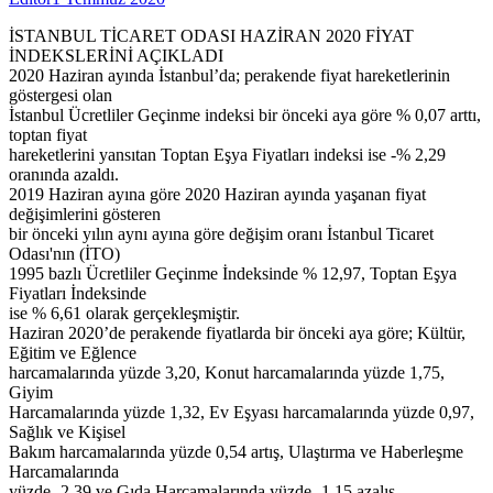
İSTANBUL TİCARET ODASI HAZİRAN 2020 FİYAT
İNDEKSLERİNİ AÇIKLADI
2020 Haziran ayında İstanbul’da; perakende fiyat hareketlerinin
göstergesi olan
İstanbul Ücretliler Geçinme indeksi bir önceki aya göre % 0,07 arttı,
toptan fiyat
hareketlerini yansıtan Toptan Eşya Fiyatları indeksi ise -% 2,29
oranında azaldı.
2019 Haziran ayına göre 2020 Haziran ayında yaşanan fiyat
değişimlerini gösteren
bir önceki yılın aynı ayına göre değişim oranı İstanbul Ticaret
Odası'nın (İTO)
1995 bazlı Ücretliler Geçinme İndeksinde % 12,97, Toptan Eşya
Fiyatları İndeksinde
ise % 6,61 olarak gerçekleşmiştir.
Haziran 2020’de perakende fiyatlarda bir önceki aya göre; Kültür,
Eğitim ve Eğlence
harcamalarında yüzde 3,20, Konut harcamalarında yüzde 1,75,
Giyim
Harcamalarında yüzde 1,32, Ev Eşyası harcamalarında yüzde 0,97,
Sağlık ve Kişisel
Bakım harcamalarında yüzde 0,54 artış, Ulaştırma ve Haberleşme
Harcamalarında
yüzde -2,39 ve Gıda Harcamalarında yüzde -1,15 azalış