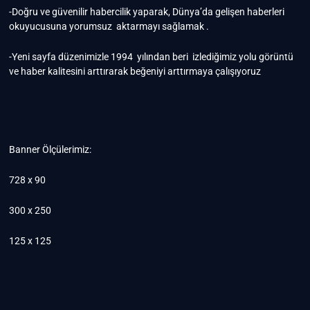
-Doğru ve güvenilir habercilik yaparak, Dünya’da gelişen haberleri
okuyucusuna yorumsuz aktarmayı sağlamak .
-Yeni sayfa düzenimizle 1994 yılından beri izlediğimiz yolu görüntü
ve haber kalitesini arttırarak beğeniyi arttırmaya çalışıyoruz
Banner Ölçülerimiz:
728 x 90
300 x 250
125 x 125