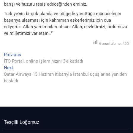
barışı ve huzuru tesis edeceğinden eminiz.
Türkiye’nin birçok alanda ve bölgede yürüttüğü mücadelenin
başarıya ulaşması için kahraman askerlerimiz için dua
ediyoruz. Allah yardımcıları olsun. Allah, devletimizi, ordumuzu
ve milletimizi var etsin…”
Goruntuleme:
495
Previous
Yazı
Previous
post:
İTO Portal, online işlem hızını 3’e katladı
gezinmesi
Next
Next
post:
Qatar Airways 13 Haziran itibarıyla İstanbul uçuşlarına yeniden
başladı
Tesçilli Loğomuz