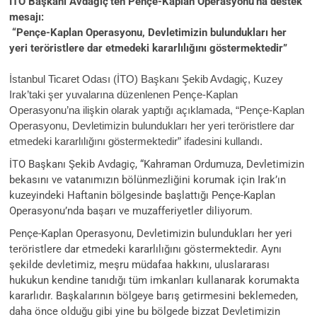
İTO Başkanı Avdagiç’ten Pençe-Kaplan Operasyonu’na destek
mesajı:
“Pençe-Kaplan Operasyonu, Devletimizin bulundukları her
yeri teröristlere dar etmedeki kararlılığını göstermektedir”
İstanbul Ticaret Odası (İTO) Başkanı Şekib Avdagiç, Kuzey
Irak’taki şer yuvalarına düzenlenen Pençe-Kaplan
Operasyonu’na ilişkin olarak yaptığı açıklamada, “Pençe-Kaplan
Operasyonu, Devletimizin bulundukları her yeri teröristlere dar
etmedeki kararlılığını göstermektedir” ifadesini kullandı.
İTO Başkanı Şekib Avdagiç, “Kahraman Ordumuza, Devletimizin
bekasını ve vatanımızın bölünmezliğini korumak için Irak’ın
kuzeyindeki Haftanin bölgesinde başlattığı Pençe-Kaplan
Operasyonu’nda başarı ve muzafferiyetler diliyorum.
Pençe-Kaplan Operasyonu, Devletimizin bulundukları her yeri
teröristlere dar etmedeki kararlılığını göstermektedir. Aynı
şekilde devletimiz, meşru müdafaa hakkını, uluslararası
hukukun kendine tanıdığı tüm imkanları kullanarak korumakta
kararlıdır. Başkalarının bölgeye barış getirmesini beklemeden,
daha önce olduğu gibi yine bu bölgede bizzat Devletimizin