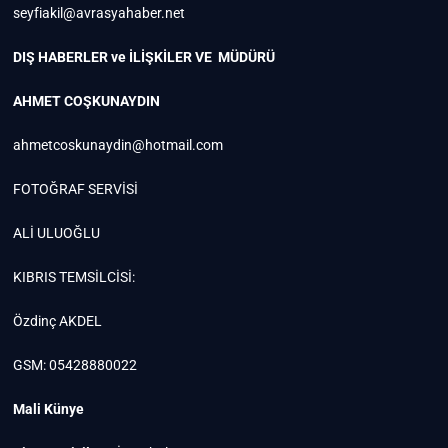
seyfiakil@avrasyahaber.net
DIŞ HABERLER ve İLİŞKİLER VE MÜDÜRÜ
AHMET COŞKUNAYDIN
ahmetcoskunaydin@hotmail.com
FOTOĞRAF SERVİSİ
ALİ ULUOĞLU
KIBRIS TEMSİLCİSİ:
Özdinç AKDEL
GSM: 05428880022
Mali Künye