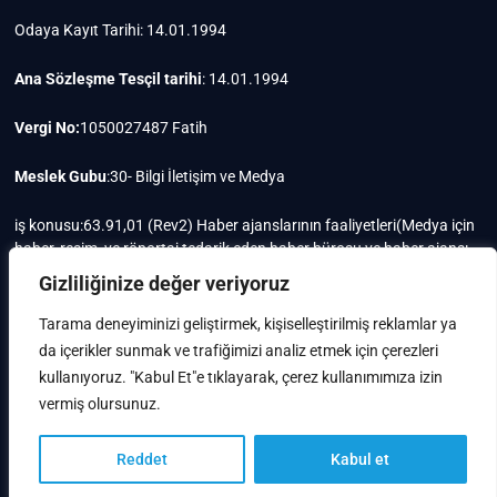
Odaya Kayıt Tarihi: 14.01.1994
Ana Sözleşme Tesçil tarihi
: 14.01.1994
Vergi No:
1050027487 Fatih
Meslek Gubu
:30- Bilgi İletişim ve Medya
iş konusu:63.91,01 (Rev2) Haber ajanslarının faaliyetleri(Medya için
haber, resim, ve röportaj tedarik eden haber bürosu ve haber ajansı
faaliyetleri)iştigal konusu ile ilgili olarak fotoğrafçılık, filimcilik,
Gizliliğinize değer veriyoruz
yayıncılık, prodöktörlük, reklamcılık işleri ile Ana sözleşmede yazılı
olan diğer işleri yapar.
Tarama deneyiminizi geliştirmek, kişiselleştirilmiş reklamlar ya
da içerikler sunmak ve trafiğimizi analiz etmek için çerezleri
Mersis No: 0105002748700015
kullanıyoruz. "Kabul Et"e tıklayarak, çerez kullanımımıza izin
vermiş olursunuz.
Reddet
Kabul et
IstanbulTV
| Designed by:
Theme Freesia
|
WordPress
| © Copyright All right
reserved
Türkçe