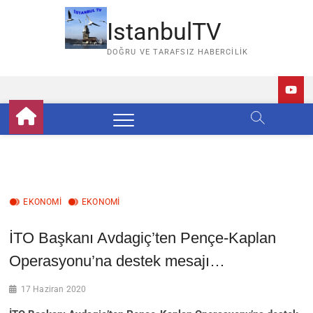
Skip
to
IstanbulTV
content
DOĞRU VE TARAFSIZ HABERCILIK
EKONOMİ
EKONOMI
İTO Başkanı Avdagiç’ten Pençe-Kaplan
Operasyonu’na destek mesajı…
17 Haziran 2020