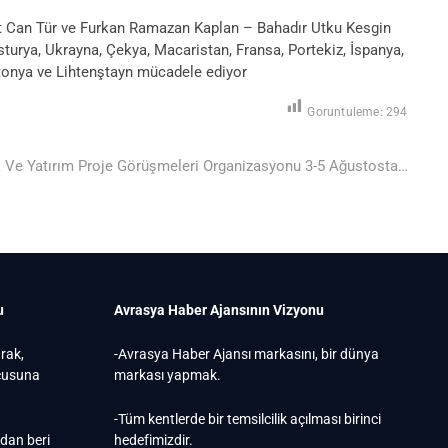
et Can Tür ve Furkan Ramazan Kaplan – Bahadır Utku Kesgin
Avusturya, Ukrayna, Çekya, Macaristan, Fransa, Portekiz, İspanya,
Estonya ve Lihtenştayn mücadele ediyor
Goruntuleme:
294
ak Ve Yatırım Proje Görüşmeleri Organizasyonu 3-5 Ağustosta…
u
Avrasya Haber Ajansının Vizyonu
arak,
-Avrasya Haber Ajansı markasını, bir dünya
ucusuna
markası yapmak.
-Tüm kentlerde bir temsilcilik açılması birinci
ndan beri
hedefimizdir.