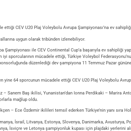
ele ettiği CEV U20 Plaj Voleybolu Avrupa Şampiyonası’na ev sahipliğ
larına uygun olarak tribünden izlenebiliyor.
 Şampiyonası ile CEV Continental Cup’a başarıyla ev sahipliği yap
en iyi sporcularının mücadele ettiği, Türkiye Voleybol Federasyonu’nu
ta sponsorluğunda düzenlediği dev şampiyona 11 Temmuz Pazar günü
eden yine 64 sporcunun mücadele ettiği CEV U20 Plaj Voleybolu Avrup
z – Sanem Baş ikilisi, Yunanistan’dan Ionna Perdikaki – Marira Ant
orlarla mağlup oldu.
n – Ece Özdemir ikilileri temsil ederken Türkiye’nin yanı sıra Holl
omanya, İsrail, Litvanya, Estonya, Slovenya, Danimarka, Avusturya, 
nya, İsviçre ve Letonya şampiyonluk kupası için plajdaki yerlerini al