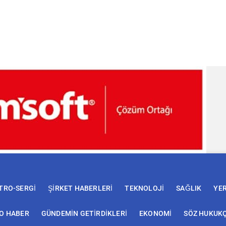
TRO-SERGİ
ŞİRKET HABERLERİ
TEKNOLOJİ
SAĞLIK
YE
EO HABER
GÜNDEMİN GETİRDİKLERİ
EKONOMİ
SÖZ HUKUK