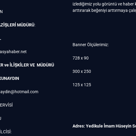
izlediğimiz yolu görüntü ve haber k
arttırarak beğeniyi arttırmaya çal
EN
ZİŞLERİ MÜDÜRÜ
:
L
Banner Ölçülerimiz:
rasyahaber.net
728 x 90
R ve İLİŞKİLER VE MÜDÜRÜ
300 x 250
KUNAYDIN
125 x 125
aydin@hotmail.com
ERVİSİ
U
Adres: Yedikule İmam Hüseyin S
LCİSİ: