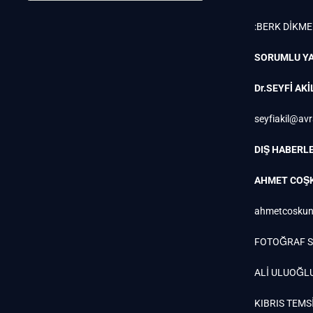
:BERK DİKM
SORUMLU YA
Dr.SEYFİ AKİ
seyfiakil@av
DIŞ HABERLE
AHMET COŞ
ahmetcoskun
FOTOĞRAF S
ALİ ULUOĞL
KIBRIS TEMSİ