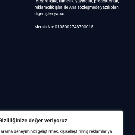
fotoğrafçılık, filimcilik, yayıncılık, prodöktörlük,
reklamcılık işleri ile Ana sözleşmede yazılı olan
diğer işleri yapar.
Mersis No: 0105002748700015
Gizliliğinize değer veriyoruz
Tarama deneyiminizi geliştirmek, kişiselleştirilmiş reklamlar ya