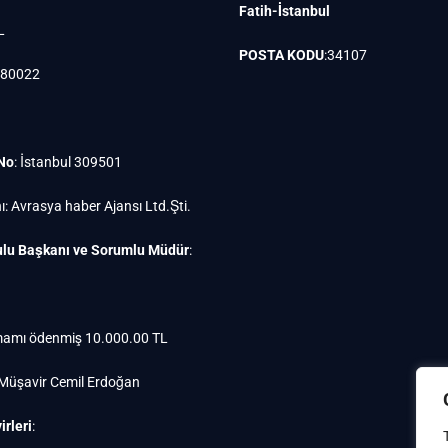
Fatih-İstanbul
L
POSTA KODU
:34107
880022
 No
: İstanbul 309501
ı: Avrasya haber Ajansı Ltd.Şti.
lu Başkanı ve Sorumlu Müdür
:
amı ödenmiş 10.000.00 TL
 Müşavir Cemil Erdoğan
rleri
: