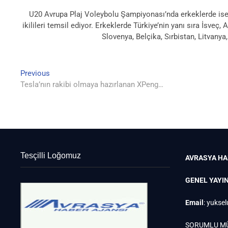
U20 Avrupa Plaj Voleybolu Şampiyonası’nda erkeklerde ise
ikilileri temsil ediyor. Erkeklerde Türkiye’nin yanı sıra İsveç,
Slovenya, Belçika, Sırbistan, Litvany
Previous
Yazı
Previous
post:
Tesla’nın rakibi olmaya hazırlanan XPeng…
gezinmesi
Tesçilli Loğomuz
AVRASYA HA
GENEL YAYI
Email
:
yuksel
SORUMLU M