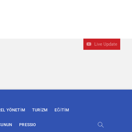
Live Update
REL YÖNETİM
TURİZM
EĞİTİM
ÇUNUN
PRESSIO