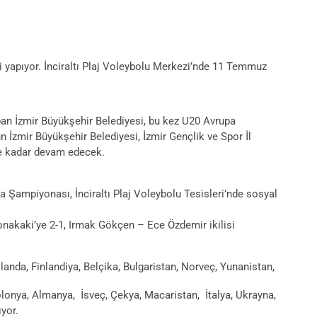
i yapıyor. İnciraltı Plaj Voleybolu Merkezi’nde 11 Temmuz
an İzmir Büyükşehir Belediyesi, bu kez U20 Avrupa
n İzmir Büyükşehir Belediyesi, İzmir Gençlik ve Spor İl
ne kadar devam edecek.
a Şampiyonası, İnciraltı Plaj Voleybolu Tesisleri’nde sosyal
onakaki’ye 2-1, Irmak Gökçen – Ece Özdemir ikilisi
anda, Finlandiya, Belçika, Bulgaristan, Norveç, Yunanistan,
Polonya, Almanya, İsveç, Çekya, Macaristan, İtalya, Ukrayna,
ıyor.