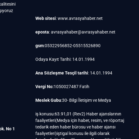
alitesini
ışıyoruz
Web sitesi
: www.avrasyahaber.net
eposta
: avrasyahaber@avrasyahaber.net
gsm
:05322956852-05515526890
Odaya Kayıt Tarihi: 14.01.1994
Ana Sözleşme Tesçil tarihi
: 14.01.1994
Vergi No:
1050027487 Fatih
Meslek Gubu
:30- Bilgi İletişim ve Medya
iş konusu:63.91,01 (Rev2) Haber ajanslarının
faaliyetleri(Medya için haber, resim, ve röportaj
tedarik eden haber bürosu ve haber ajansı
ok. No 1
faaliyetleri)iştigal konusu ile ilgili olarak