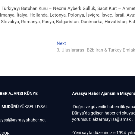
 Türkiye’yi Batuhan Kuru – Necmi Ayberk Güllük, Sacit Kurt – Ahm
 Almanya, İtalya, Hollanda, Letonya, Polonya, İsviçre, İsveç. İsrail, 
a, Slovakya, Romanya, Rusya, Bulgaristan, Danimarka, Hırvatistan, 
Next
Next
post:
3. Uluslararası B2b Iran & Turkey Eml
BER AJANSI
KÜNYE
Avrasya Haber Ajansının Misyon
N MÜDÜRÜ
:YÜKSEL UYSAL
-Doğru ve güvenilir habercilik yap
Dünya’da gelişen haberleri okuy
yorumsuz aktarmayı sağlamak .
uysal@avrasyahaber.net
-Yeni sayfa düzenimizle 1994 yılı
ÜDÜR