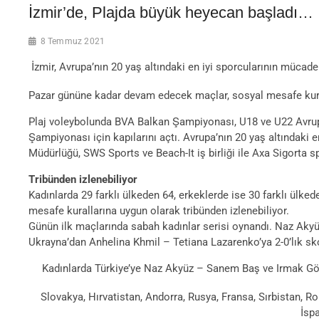
İzmir’de, Plajda büyük heyecan başladı…
8 Temmuz 2021
İzmir, Avrupa’nın 20 yaş altındaki en iyi sporcularının mücad
Pazar gününe kadar devam edecek maçlar, sosyal mesafe kural
Plaj voleybolunda BVA Balkan Şampiyonası, U18 ve U22 Avrupa
Şampiyonası için kapılarını açtı. Avrupa’nın 20 yaş altındaki 
Müdürlüğü, SWS Sports ve Beach-It iş birliği ile Axa Sigor
Tribünden izlenebiliyor
Kadınlarda 29 farklı ülkeden 64, erkeklerde ise 30 farklı ülk
mesafe kurallarına uygun olarak tribünden izlenebiliyor.
Günün ilk maçlarında sabah kadınlar serisi oynandı. Naz Akyü
Ukrayna’dan Anhelina Khmil – Tetiana Lazarenko’ya 2-0’lık sk
Kadınlarda Türkiye’ye Naz Akyüz – Sanem Baş ve Irmak Gökçe
Slovakya, Hırvatistan, Andorra, Rusya, Fransa, Sırbistan, R
İspa