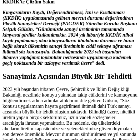
KKDİK’te Çözüm Yakın
Kimyasalların Kaydı, Değerlendirilmesi, İzni ve Kısıtlanması
(KKDİK) uygulamasında gelinen mevcut durumu değerlendiren
Plastik Sanayicileri Derneği (PAGDER) Yönetim Kurulu Başkanı
Selçuk Gülsün, “Günümüzde sanayi üretiminin tamamında
kimyasal girdiler kullanılmakta. 2024 yılı itibariyle KKDİK nihai
kaydı yapılmamış olan kimyasalların ithalatının durması ve buna
bağlı olarak ülkemizin sanayi üretiminin ciddi sekteye uğraması
ihtimali söz konusuydu. Bakanlığımızla 2023 yılı başından
itibaren yaptığımız toplantılar neticesinde uygulamaya kademeli
geçiş noktasında bir uzlaşıya varılmak üzere” dedi.
Sanayimiz Açısından Büyük Bir Tehditti
2023 yılı başından itibaren Çevre, Şehircilik ve İklim Değişikliği
Bakanlığı nezdinde konuyu yakından takip ettiklerini ve kamuoyunu
bilgilendirmek adına adımlar attıklarını dile getiren Gülsün, “Söz
konusu uygulamanın hayata geçirilmesi ihtimali dahi Türk sanayi
açısından büyük bir tehdit oluşturmaktaydı. Bilindiği üzere, nitelikli
üretim yapan birçok sektörümüz, uzun vadeli sözleşmeler
aracılığıyla ihracat yapmaktadır. Bu nedenle, dış ülkelerdeki
alıcıların üretim kapasitemize ve yeteneklerimize güven duymaları
son derece önemlidir. Mevcut durumun sürdürülmesi ve yıl sonunda
kayıtlı kimyasal ürün sayısının yetersiz olması durumunda, ihracat