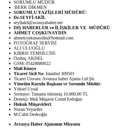
SORUMLU MÜDÜR
:BERK DİKMEN
SORUMLU YAZİŞLERİ MÜDÜRÜ
:
Dr.SEYFİ AKİL
seyfiakil@avrasyahaber.net
DIŞ HABERLER ve İLİŞKİLER VE MÜDÜRÜ
AHMET COŞKUNAYDIN
ahmetcoskunaydin@hotmail.com
FOTOĞRAF SERVİSİ
ALİ ULUOĞLU
KIBRIS TEMSİLCİSİ:
Özdinç AKDEL
GSM: 05428880022
Mali Künye
Ticaret Sicil No
: İstanbul 309501
Ticaret Ünvanı: Avrasya haber Ajansı Ltd.Şti.
Yönetim Kurulu Başkanı ve Sorumlu Müdür
:
Yüksel Uysal
Sermaye: Tamamı ödenmiş 10.000.00 TL
Denetçi: Mali Müşavir Cemil Erdoğan
Hukuk Müşavirleri
:
Nuran Veyseller
M.Cahit Dedeoğlu
Avrasya Haber Ajansının Misyonu