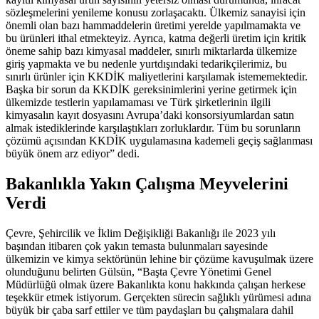
sözleşmelerini yenileme konusu zorlaşacaktı. Ülkemiz sanayisi için
önemli olan bazı hammaddelerin üretimi yerelde yapılmamakta ve
bu ürünleri ithal etmekteyiz. Ayrıca, katma değerli üretim için kritik
öneme sahip bazı kimyasal maddeler, sınırlı miktarlarda ülkemize
giriş yapmakta ve bu nedenle yurtdışındaki tedarikçilerimiz, bu
sınırlı ürünler için KKDİK maliyetlerini karşılamak istememektedir.
Başka bir sorun da KKDİK gereksinimlerini yerine getirmek için
ülkemizde testlerin yapılamaması ve Türk şirketlerinin ilgili
kimyasalın kayıt dosyasını Avrupa’daki konsorsiyumlardan satın
almak istediklerinde karşılaştıkları zorluklardır. Tüm bu sorunların
çözümü açısından KKDİK uygulamasına kademeli geçiş sağlanması
büyük önem arz ediyor” dedi.
Bakanlıkla Yakın Çalışma Meyvelerini
Verdi
Çevre, Şehircilik ve İklim Değişikliği Bakanlığı ile 2023 yılı
başından itibaren çok yakın temasta bulunmaları sayesinde
ülkemizin ve kimya sektörünün lehine bir çözüme kavuşulmak üzere
olunduğunu belirten Gülsün, “Başta Çevre Yönetimi Genel
Müdürlüğü olmak üzere Bakanlıkta konu hakkında çalışan herkese
teşekkür etmek istiyorum. Gerçekten sürecin sağlıklı yürümesi adına
büyük bir çaba sarf ettiler ve tüm paydaşları bu çalışmalara dahil