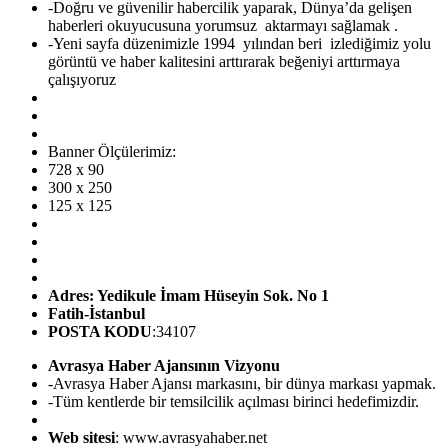
-Doğru ve güvenilir habercilik yaparak, Dünya’da gelişen
haberleri okuyucusuna yorumsuz aktarmayı sağlamak .
-Yeni sayfa düzenimizle 1994 yılından beri izlediğimiz yolu
görüntü ve haber kalitesini arttırarak beğeniyi arttırmaya
çalışıyoruz
Banner Ölçülerimiz:
728 x 90
300 x 250
125 x 125
Adres: Yedikule İmam Hüseyin Sok. No 1
Fatih-İstanbul
POSTA KODU
:34107
Avrasya Haber Ajansının Vizyonu
-Avrasya Haber Ajansı markasını, bir dünya markası yapmak.
-Tüm kentlerde bir temsilcilik açılması birinci hedefimizdir.
Web sitesi
: www.avrasyahaber.net