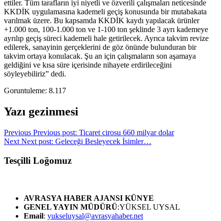
ettiler. Tüm tarafların iyi niyetli ve özverili çalışmaları neticesinde
KKDİK uygulamasına kademeli geçiş konusunda bir mutabakata
varılmak üzere. Bu kapsamda KKDİK kaydı yapılacak ürünler
+1.000 ton, 100-1.000 ton ve 1-100 ton şeklinde 3 ayrı kademeye
ayrılıp geçiş süreci kademeli hale getirilecek. Ayrıca takvim revize
edilerek, sanayinin gerçeklerini de göz önünde bulunduran bir
takvim ortaya konulacak. Şu an için çalışmaların son aşamaya
geldiğini ve kısa süre içerisinde nihayete erdirileceğini
söyleyebiliriz” dedi.
Goruntuleme:
8.117
Yazı gezinmesi
Previous
Previous post:
Ticaret cirosu 660 milyar dolar
Next
Next post:
Geleceği Besleyecek İsimler…
Tesçilli Loğomuz
AVRASYA HABER AJANSI
KÜNYE
GENEL YAYIN MÜDÜRÜ
:YÜKSEL UYSAL
Email
:
yukseluysal@avrasyahaber.net