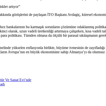
kler artıyor”
kında görüşlerini de paylaşan İTO Başkanı Avdagiç, küresel ekonomini
ez bankalarının bu karmaşık sorunların çözümüne odaklanmış politika set
ci olarak, uzun vadeli üretkenliği artırmaya çalışırken, kısa vadeli tal
 para politikası. Tümden olmasa da ölçülü bir parasal sıkılaşmanın gerek
inde yükselen enflasyonla birlikte, büyüme ivmesinin de zayıfladığı s
klıkların Avrupa’nın en büyük ekonomisine sahip Almanya’yı da olumsuz et
ltür Ve Sanat Evi’nde
adı