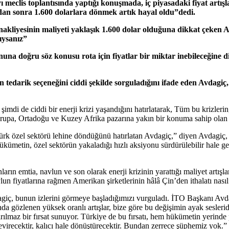
eclis toplantısında yaptığı konuşmada, iç piyasadaki fiyat artışla
dan sonra 1.600 dolarlara dönmek artık hayal oldu”dedi.
akliyesinin maliyeti yaklaşık 1.600 dolar olduğuna dikkat çeken A
ıysanız”
onuna doğru söz konusu rota için fiyatlar bir miktar inebileceğine 
n tedarik seçeneğini ciddi şekilde sorguladığını ifade eden Avdagi
di de ciddi bir enerji krizi yaşandığını hatırlatarak, Tüm bu krizlerin, B
Avrupa, Ortadoğu ve Kuzey Afrika pazarına yakın bir konuma sahip olan T
rk özel sektörü lehine döndüğünü hatırlatan Avdagiç,” diyen Avdagiç
kümetin, özel sektörün yakaladığı hızlı aksiyonu sürdürülebilir hale ge
rın emtia, navlun ve son olarak enerji krizinin yarattığı maliyet artışları
lun fiyatlarına rağmen Amerikan şirketlerinin hâlâ Çin’den ithalatı nasıl
dagiç, bunun izlerini görmeye başladığımızı vurguladı. İTO Başkanı Avda
gözlenen yüksek oranlı artışlar, bize göre bu değişimin ayak sesleridir
z bir fırsat sunuyor. Türkiye de bu fırsatı, hem hükümetin yerinde poli
çevirecektir, kalıcı hale dönüştürecektir. Bundan zerrece şüphemiz yok.”