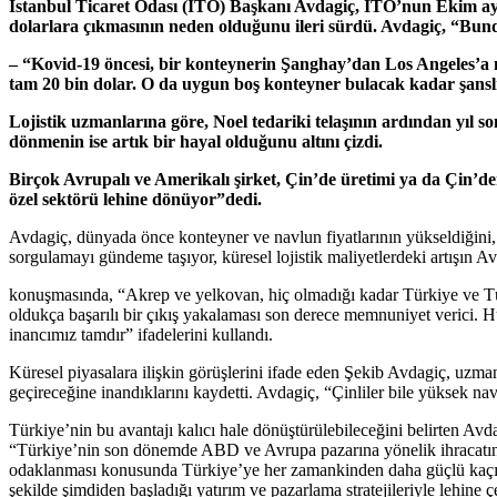
İstanbul Ticaret Odası (İTO) Başkanı Avdagiç, İTO’nun Ekim ayı m
dolarlara çıkmasının neden olduğunu ileri sürdü. Avdagiç, “Bun
– “Kovid-19 öncesi, bir konteynerin Şanghay’dan Los Angeles’a n
tam 20 bin dolar. O da uygun boş konteyner bulacak kadar şansl
Lojistik uzmanlarına göre, Noel tedariki telaşının ardından yıl s
dönmenin ise artık bir hayal olduğunu altını çizdi.
Birçok Avrupalı ve Amerikalı şirket, Çin’de üretimi ya da Çin’de
özel sektörü lehine dönüyor”dedi.
Avdagiç, dünyada önce konteyner ve navlun fiyatlarının yükseldiğini, şim
sorgulamayı gündeme taşıyor, küresel lojistik maliyetlerdeki artışın 
konuşmasında, “Akrep ve yelkovan, hiç olmadığı kadar Türkiye ve Tü
oldukça başarılı bir çıkış yakalaması son derece memnuniyet verici. Hü
inancımız tamdır” ifadelerini kullandı.
Küresel piyasalara ilişkin görüşlerini ifade eden Şekib Avdagiç, uzmanla
geçireceğine inandıklarını kaydetti. Avdagiç, “Çinliler bile yüksek nav
Türkiye’nin bu avantajı kalıcı hale dönüştürülebileceğini belirten Av
“Türkiye’nin son dönemde ABD ve Avrupa pazarına yönelik ihracatında 
odaklanması konusunda Türkiye’ye her zamankinden daha güçlü kaçırılma
şekilde şimdiden başladığı yatırım ve pazarlama stratejileriyle lehine 