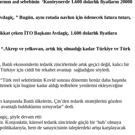
rının asıl sebebinin ‘Konteynerde 1.600 dolarlık fiyatların 20000
vdagiç, ” Bugün, aynı rotada navlun için ödenecek fatura tutarı,
dikkat çeken İTO Başkanı Avdagiç, 1.600 dolarlık fiyatlara
ç, “.Akrep ve yelkovan, artık hiç olmadığı kadar Türkiye ve Türk
atılı ekonomilerin tedarik zincirlerinde artık geçici değil, kalıcı bir
ürkiye için ciddi bir rekabet avantajı sağladığını söyledi.
, “Türk reel sektörünün Kovid sonrası dönemin henüz daha başında
tirmek için bugüne kadar aldığı tedbirlere yenilerini ekleyeceğine
 karşısında Batılı ülkelerin, Çin’den tedarik stratejilerini gözden
 avantajlı bulduklarını soruyorlar” dedi.
giç, şöyle devam etti:
. Konjonktür, küresel tedarik zincirinde güçlü bir ‘hub’ olmaya
tikalarıyla, hem de sanayicisinin taleplerdeki artışı karşılayacak