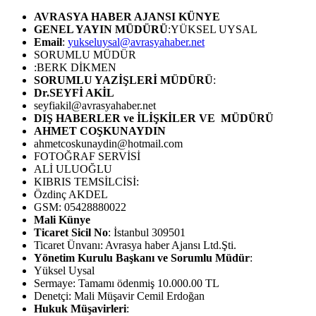
AVRASYA HABER AJANSI
KÜNYE
GENEL YAYIN MÜDÜRÜ
:YÜKSEL UYSAL
Email
:
yukseluysal@avrasyahaber.net
SORUMLU MÜDÜR
:BERK DİKMEN
SORUMLU YAZİŞLERİ MÜDÜRÜ
:
Dr.SEYFİ AKİL
seyfiakil@avrasyahaber.net
DIŞ HABERLER ve İLİŞKİLER VE MÜDÜRÜ
AHMET COŞKUNAYDIN
ahmetcoskunaydin@hotmail.com
FOTOĞRAF SERVİSİ
ALİ ULUOĞLU
KIBRIS TEMSİLCİSİ:
Özdinç AKDEL
GSM: 05428880022
Mali Künye
Ticaret Sicil No
: İstanbul 309501
Ticaret Ünvanı: Avrasya haber Ajansı Ltd.Şti.
Yönetim Kurulu Başkanı ve Sorumlu Müdür
:
Yüksel Uysal
Sermaye: Tamamı ödenmiş 10.000.00 TL
Denetçi: Mali Müşavir Cemil Erdoğan
Hukuk Müşavirleri
: