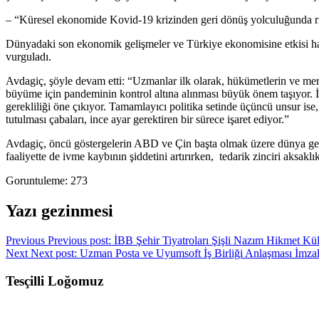
– “Küresel ekonomide Kovid-19 krizinden geri dönüş yolculuğunda ris
Dünyadaki son ekonomik gelişmeler ve Türkiye ekonomisine etkisi hak
vurguladı.
Avdagiç, şöyle devam etti: “Uzmanlar ilk olarak, hükümetlerin ve merk
büyüme için pandeminin kontrol altına alınması büyük önem taşıyor. İkin
gerekliliği öne çıkıyor. Tamamlayıcı politika setinde üçüncü unsur ise,
tutulması çabaları, ince ayar gerektiren bir sürece işaret ediyor.”
Avdagiç, öncü göstergelerin ABD ve Çin başta olmak üzere dünya genel
faaliyette de ivme kaybının şiddetini artırırken, tedarik zinciri aksa
Goruntuleme:
273
Yazı gezinmesi
Previous
Previous post:
İBB Şehir Tiyatroları Şişli Nazım Hikmet Kü
Next
Next post:
Uzman Posta ve Uyumsoft İş Birliği Anlaşması İmzal
Tesçilli Loğomuz