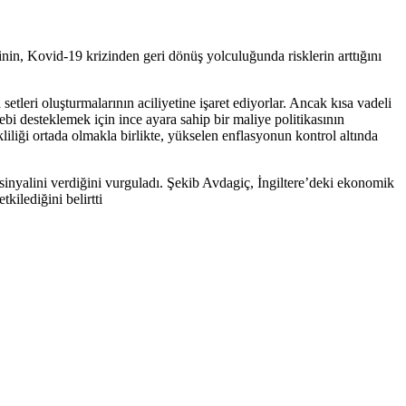
n, Kovid-19 krizinden geri dönüş yolculuğunda risklerin arttığını
leri oluşturmalarının aciliyetine işaret ediyorlar. Ancak kısa vadeli
ebi desteklemek için ince ayara sahip bir maliye politikasının
liliği ortada olmakla birlikte, yükselen enflasyonun kontrol altında
inyalini verdiğini vurguladı. Şekib Avdagiç, İngiltere’deki ekonomik
kilediğini belirtti