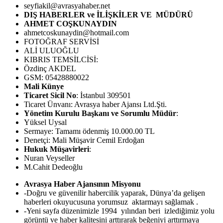
seyfiakil@avrasyahaber.net
DIŞ HABERLER ve İLİŞKİLER VE MÜDÜRÜ
AHMET COŞKUNAYDIN
ahmetcoskunaydin@hotmail.com
FOTOĞRAF SERVİSİ
ALİ ULUOĞLU
KIBRIS TEMSİLCİSİ:
Özdinç AKDEL
GSM: 05428880022
Mali Künye
Ticaret Sicil No
: İstanbul 309501
Ticaret Ünvanı: Avrasya haber Ajansı Ltd.Şti.
Yönetim Kurulu Başkanı ve Sorumlu Müdür
:
Yüksel Uysal
Sermaye: Tamamı ödenmiş 10.000.00 TL
Denetçi: Mali Müşavir Cemil Erdoğan
Hukuk Müşavirleri
:
Nuran Veyseller
M.Cahit Dedeoğlu
Avrasya Haber Ajansının Misyonu
-Doğru ve güvenilir habercilik yaparak, Dünya’da gelişen
haberleri okuyucusuna yorumsuz aktarmayı sağlamak .
-Yeni sayfa düzenimizle 1994 yılından beri izlediğimiz yolu
görüntü ve haber kalitesini arttırarak beğeniyi arttırmaya