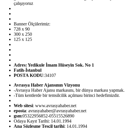
çalışıyoruz
Banner Ölçülerimiz:
728 x 90
300 x 250
125 x 125
Adres: Yedikule İmam Hüseyin Sok. No 1
Fatih-İstanbul
POSTA KODU
:34107
Avrasya Haber Ajansının Vizyonu
-Avrasya Haber Ajansı markasını, bir dünya markası yapmak.
-Tüm kentlerde bir temsilcilik açılması birinci hedefimizdir.
Web sitesi
: www.avrasyahaber.net
eposta
: avrasyahaber@avrasyahaber.net
gsm
:05322956852-05515526890
Odaya Kayıt Tarihi: 14.01.1994
Ana Sözleşme Tesçil tarihi
: 14.01.1994