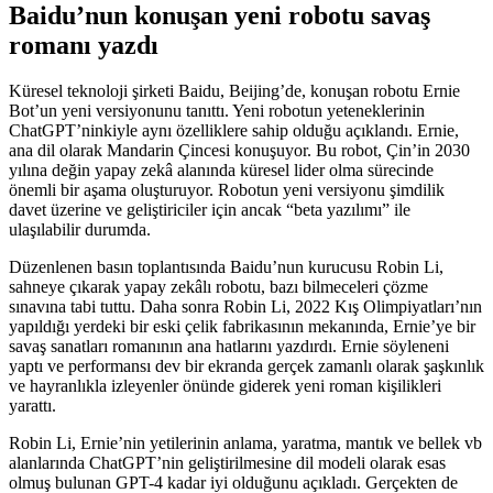
Baidu’nun konuşan yeni robotu savaş
romanı yazdı
Küresel teknoloji şirketi Baidu, Beijing’de, konuşan robotu Ernie
Bot’un yeni versiyonunu tanıttı. Yeni robotun yeteneklerinin
ChatGPT’ninkiyle aynı özelliklere sahip olduğu açıklandı. Ernie,
ana dil olarak Mandarin Çincesi konuşuyor. Bu robot, Çin’in 2030
yılına değin yapay zekâ alanında küresel lider olma sürecinde
önemli bir aşama oluşturuyor. Robotun yeni versiyonu şimdilik
davet üzerine ve geliştiriciler için ancak “beta yazılımı” ile
ulaşılabilir durumda.
Düzenlenen basın toplantısında Baidu’nun kurucusu Robin Li,
sahneye çıkarak yapay zekâlı robotu, bazı bilmeceleri çözme
sınavına tabi tuttu. Daha sonra Robin Li, 2022 Kış Olimpiyatları’nın
yapıldığı yerdeki bir eski çelik fabrikasının mekanında, Ernie’ye bir
savaş sanatları romanının ana hatlarını yazdırdı. Ernie söyleneni
yaptı ve performansı dev bir ekranda gerçek zamanlı olarak şaşkınlık
ve hayranlıkla izleyenler önünde giderek yeni roman kişilikleri
yarattı.
Robin Li, Ernie’nin yetilerinin anlama, yaratma, mantık ve bellek vb
alanlarında ChatGPT’nin geliştirilmesine dil modeli olarak esas
olmuş bulunan GPT-4 kadar iyi olduğunu açıkladı. Gerçekten de