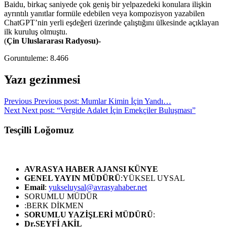
Baidu, birkaç saniyede çok geniş bir yelpazedeki konulara ilişkin
ayrıntılı yanıtlar formüle edebilen veya kompozisyon yazabilen
ChatGPT’nin yerli eşdeğeri üzerinde çalıştığını ülkesinde açıklayan
ilk kuruluş olmuştu.
(
Çin Uluslararası Radyosu)-
Goruntuleme:
8.466
Yazı gezinmesi
Previous
Previous post:
Mumlar Kimin İçin Yandı…
Next
Next post:
“Vergide Adalet İçin Emekçiler Buluşması”
Tesçilli Loğomuz
AVRASYA HABER AJANSI
KÜNYE
GENEL YAYIN MÜDÜRÜ
:YÜKSEL UYSAL
Email
:
yukseluysal@avrasyahaber.net
SORUMLU MÜDÜR
:BERK DİKMEN
SORUMLU YAZİŞLERİ MÜDÜRÜ
:
Dr.SEYFİ AKİL