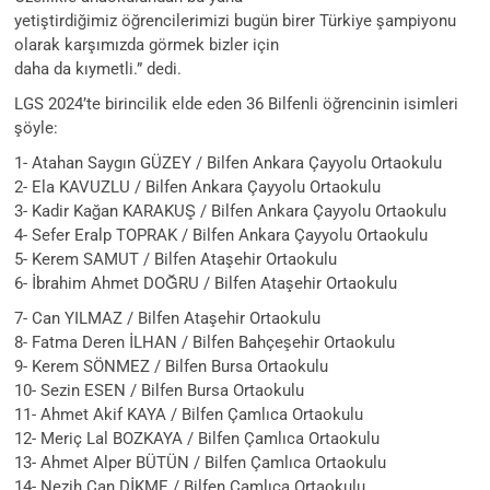
yetiştirdiğimiz öğrencilerimizi bugün birer Türkiye şampiyonu
olarak karşımızda görmek bizler için
daha da kıymetli.” dedi.
LGS 2024’te birincilik elde eden 36 Bilfenli öğrencinin isimleri
şöyle:
1- Atahan Saygın GÜZEY / Bilfen Ankara Çayyolu Ortaokulu
2- Ela KAVUZLU / Bilfen Ankara Çayyolu Ortaokulu
3- Kadir Kağan KARAKUŞ / Bilfen Ankara Çayyolu Ortaokulu
4- Sefer Eralp TOPRAK / Bilfen Ankara Çayyolu Ortaokulu
5- Kerem SAMUT / Bilfen Ataşehir Ortaokulu
6- İbrahim Ahmet DOĞRU / Bilfen Ataşehir Ortaokulu
7- Can YILMAZ / Bilfen Ataşehir Ortaokulu
8- Fatma Deren İLHAN / Bilfen Bahçeşehir Ortaokulu
9- Kerem SÖNMEZ / Bilfen Bursa Ortaokulu
10- Sezin ESEN / Bilfen Bursa Ortaokulu
11- Ahmet Akif KAYA / Bilfen Çamlıca Ortaokulu
12- Meriç Lal BOZKAYA / Bilfen Çamlıca Ortaokulu
13- Ahmet Alper BÜTÜN / Bilfen Çamlıca Ortaokulu
14- Nezih Can DİKME / Bilfen Çamlıca Ortaokulu