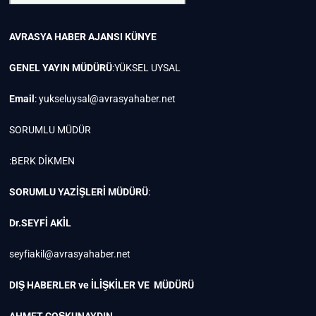
AVRASYA HABER AJANSI
KÜNYE
GENEL YAYIN MÜDÜRÜ
:YÜKSEL UYSAL
Email
:
yukseluysal@avrasyahaber.net
SORUMLU MÜDÜR
:BERK DİKMEN
SORUMLU YAZİŞLERİ MÜDÜRÜ
:
Dr.SEYFİ AKİL
seyfiakil@avrasyahaber.net
DIŞ HABERLER ve İLİŞKİLER VE MÜDÜRÜ
AHMET COŞKUNAYDIN