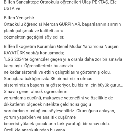
Bilfen Sancaktepe Ortaokulu öğrencileri Ulaş PEKTAŞ, Efe
USTA ve
Bilfen Yenişehir
Ortaokulu öğrencisi Mercan GÜRPINAR, başarılarının sırrının
planlı çalışmak ve kaliteli soru
çözmekten geçtiğini söylediler.
Bilfen İlköğretim Kurumları Genel Müdür Yardımcısı Nurşen
KAYATÜRK yaptığı konuşmada;
“LGS 2024’te öğrenciler geçen yıla oranla daha zor bir sınavla
karşılaştı. Öğrencilerimiz bu sınavla
ne kadar sistemli ve etkin çalıştıklarını göstermiş oldu.
Sonuçlara baktığımızda 36 birincimizin olması
sistemimizin başarısını gösteriyor, bu bizim için büyük gurur…
Sınavın genel olarak öğrencilerin
yorumlama gücünü, mukayese yeteneğini ve özellikle de
dikkatlerini ölçecek nitelikte çeldiricisi güçlü
sorulardan oluştuğunu söyleyebiliriz. Okuduğunu anlayan,
yorum yapabilen ve analitik düşünme
becerisi yüksek çocukların fark yarattığı bir sınav oldu.
Özellikle anaokulundan bu yana