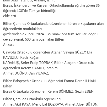
belli oldu. İstanbul, Ankara, İzmir,
Bursa, İskenderun ve Kayseri Ortaokullarında eğitim gören 36
öğrenci; LGS’de Türkiye birinciliği
elde etti.
Bilfen Çamlıca Ortaokulunda düzenlenen törenle kupalarını alan
öğrencilerin mutlulukları
gözlerinden okundu. 2024 LGS sınavında tüm soruları doğru
cevaplayarak 500 tam puan alan Bilfen
Ankara
Çayyolu Ortaokulu öğrencileri Atahan Saygın GÜZEY, Ela
KAVUZLU, Kadir Kağan
KARAKUŞ, Sefer Eralp TOPRAK, Bilfen Ataşehir Ortaokulu
öğrencileri Kerem SAMUT, İbrahim
Ahmet DOĞRU, Can YILMAZ,
Bilfen Bahçeşehir Ortaokulu öğrencisi Fatma Deren İLHAN,
Bilfen
Bursa Ortaokulu öğrencileri Kerem SÖNMEZ, Sezin ESEN,
Bilfen Çamlıca Ortaokulu öğrencileri
Ahmet Akif KAYA, Meriç Lal BOZKAYA, Ahmet Alper BÜTÜN,