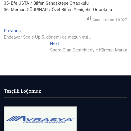
35- Efe USTA / Bilfen Sancaktepe Ortaokulu
36- Mercan GÜRPINAR / Özel Bilfen Yenişehir Ortaokulu
Goruntuleme:
10.027
Yazı
Previous
Previous
post:
Endeavor Scale-Up 5. dönemi de mezun etti…
gezinmesi
Next
Next
post:
Spora Olan Destekleriyle Küresel Marka
Tesçilli Loğomuz