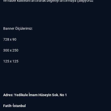
ve haber kalitesini arttırarak beğeniyi arttırmaya çalışıyoruz
Banner Ölçülerimiz:
728 x 90
300 x 250
125 x 125
Adres: Yedikule İmam Hüseyin Sok. No 1
Fatih-İstanbul