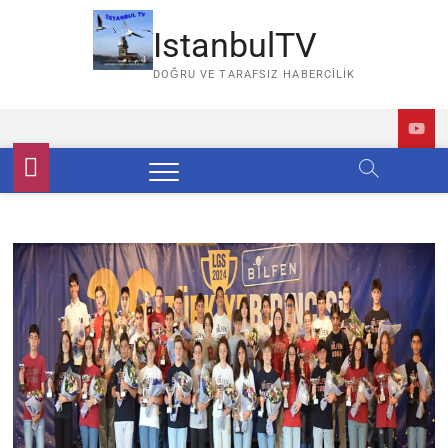
Skip
to
IstanbulTV
content
DOĞRU VE TARAFSIZ HABERCILIK