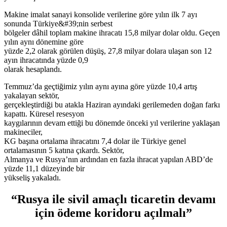
Makine imalat sanayi konsolide verilerine göre yılın ilk 7 ayı
sonunda Türkiye&#39;nin serbest
bölgeler dâhil toplam makine ihracatı 15,8 milyar dolar oldu. Geçen
yılın aynı dönemine göre
yüzde 2,2 olarak görülen düşüş, 27,8 milyar dolara ulaşan son 12
ayın ihracatında yüzde 0,9
olarak hesaplandı.
Temmuz’da geçtiğimiz yılın aynı ayına göre yüzde 10,4 artış
yakalayan sektör,
gerçekleştirdiği bu atakla Haziran ayındaki gerilemeden doğan farkı
kapattı. Küresel resesyon
kaygılarının devam ettiği bu dönemde önceki yıl verilerine yaklaşan
makineciler,
KG başına ortalama ihracatını 7,4 dolar ile Türkiye genel
ortalamasının 5 katına çıkardı. Sektör,
Almanya ve Rusya’nın ardından en fazla ihracat yapılan ABD’de
yüzde 11,1 düzeyinde bir
yükseliş yakaladı.
“Rusya ile sivil amaçlı ticaretin devamı
için ödeme koridoru açılmalı”