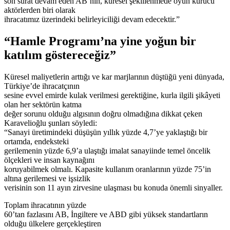
son sürat devam eden AB’nin, küresel şekillenmede oyun kurucu
aktörlerden biri olarak
ihracatımız üzerindeki belirleyiciliği devam edecektir.”
“Hamle Programı’na yine yoğun bir
katılım göstereceğiz”
Küresel maliyetlerin arttığı ve kar marjlarının düştüğü yeni dünyada,
Türkiye’de ihracatçının
sesine evvel emirde kulak verilmesi gerektiğine, kurla ilgili şikâyeti
olan her sektörün katma
değer sorunu olduğu algısının doğru olmadığına dikkat çeken
Karavelioğlu şunları söyledi:
“Sanayi üretimindeki düşüşün yıllık yüzde 4,7’ye yaklaştığı bir
ortamda, endeksteki
gerilemenin yüzde 6,9’a ulaştığı imalat sanayiinde temel öncelik
ölçekleri ve insan kaynağını
koruyabilmek olmalı. Kapasite kullanım oranlarının yüzde 75’in
altına gerilemesi ve işsizlik
verisinin son 11 ayın zirvesine ulaşması bu konuda önemli sinyaller.
Toplam ihracatının yüzde
60’tan fazlasını AB, İngiltere ve ABD gibi yüksek standartların
olduğu ülkelere gerçekleştiren