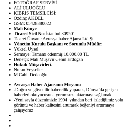
FOTOĞRAF SERVİSİ
ALİ ULUOĞLU
KIBRIS TEMSİLCİSİ:
Özdinç AKDEL
GSM: 05428880022
Mali Künye
Ticaret Sicil No
: İstanbul 309501
Ticaret Ünvanı: Avrasya haber Ajansı Ltd.Şti.
Yönetim Kurulu Başkanı ve Sorumlu Müdür
:
Yüksel Uysal
Sermaye: Tamamı ödenmiş 10.000.00 TL
Denetçi: Mali Müşavir Cemil Erdoğan
Hukuk Müşavirleri
:
Nuran Veyseller
M.Cahit Dedeoğlu
Avrasya Haber Ajansının Misyonu
-Doğru ve güvenilir habercilik yaparak, Dünya’da gelişen
haberleri okuyucusuna yorumsuz aktarmayı sağlamak .
-Yeni sayfa düzenimizle 1994 yılından beri izlediğimiz yolu
görüntü ve haber kalitesini arttırarak beğeniyi arttırmaya
çalışıyoruz