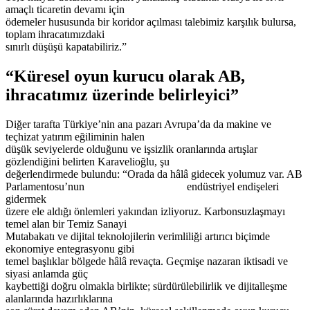
amaçlı ticaretin devamı için
ödemeler hususunda bir koridor açılması talebimiz karşılık bulursa,
toplam ihracatımızdaki
sınırlı düşüşü kapatabiliriz.”
“Küresel oyun kurucu olarak AB,
ihracatımız üzerinde belirleyici”
Diğer tarafta Türkiye’nin ana pazarı Avrupa’da da makine ve
teçhizat yatırım eğiliminin halen
düşük seviyelerde olduğunu ve işsizlik oranlarında artışlar
gözlendiğini belirten Karavelioğlu, şu
değerlendirmede bulundu: “Orada da hâlâ gidecek yolumuz var. AB
Parlamentosu’nun endüstriyel endişeleri
gidermek
üzere ele aldığı önlemleri yakından izliyoruz. Karbonsuzlaşmayı
temel alan bir Temiz Sanayi
Mutabakatı ve dijital teknolojilerin verimliliği artırıcı biçimde
ekonomiye entegrasyonu gibi
temel başlıklar bölgede hâlâ revaçta. Geçmişe nazaran iktisadi ve
siyasi anlamda güç
kaybettiği doğru olmakla birlikte; sürdürülebilirlik ve dijitalleşme
alanlarında hazırlıklarına