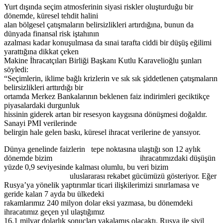
Yurt dışında seçim atmosferinin siyasi riskler oluşturduğu bir
dönemde, küresel tehdit halini
alan bölgesel çatışmaların belirsizlikleri artırdığına, bunun da
dünyada finansal risk iştahının
azalması kadar konuşulmasa da sınai tarafta ciddi bir düşüş eğilimi
yarattığına dikkat çeken
Makine İhracatçıları Birliği Başkanı Kutlu Karavelioğlu şunları
söyledi:
“Seçimlerin, iklime bağlı krizlerin ve sık sık şiddetlenen çatışmaların
belirsizlikleri arttırdığı bir
ortamda Merkez Bankalarının beklenen faiz indirimleri geciktikçe
piyasalardaki durgunluk
hissinin giderek artan bir resesyon kaygısına dönüşmesi doğaldır.
Sanayi PMI verilerinde
belirgin hale gelen baskı, küresel ihracat verilerine de yansıyor.
Dünya genelinde faizlerin tepe noktasına ulaştığı son 12 aylık
dönemde bizim ihracatımızdaki düşüşün
yüzde 0,9 seviyesinde kalması olumlu, bu veri bizim
uluslararası rekabet gücümüzü gösteriyor. Eğer
Rusya’ya yönelik yaptırımlar ticari ilişkilerimizi sınırlamasa ve
geride kalan 7 ayda bu ülkedeki
rakamlarımız 240 milyon dolar eksi yazmasa, bu dönemdeki
ihracatımız geçen yıl ulaştığımız
16,1 milyar dolarlık sonuçları yakalamış olacaktı. Rusya ile sivil