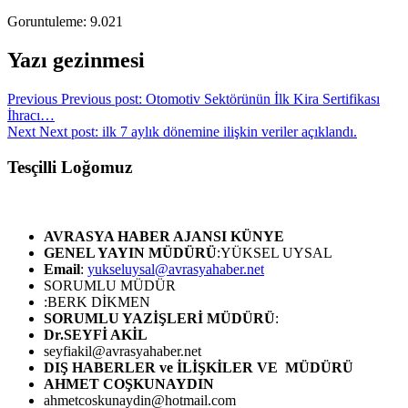
Goruntuleme:
9.021
Yazı gezinmesi
Previous
Previous post:
Otomotiv Sektörünün İlk Kira Sertifikası
İhracı…
Next
Next post:
ilk 7 aylık dönemine ilişkin veriler açıklandı.
Tesçilli Loğomuz
AVRASYA HABER AJANSI
KÜNYE
GENEL YAYIN MÜDÜRÜ
:YÜKSEL UYSAL
Email
:
yukseluysal@avrasyahaber.net
SORUMLU MÜDÜR
:BERK DİKMEN
SORUMLU YAZİŞLERİ MÜDÜRÜ
:
Dr.SEYFİ AKİL
seyfiakil@avrasyahaber.net
DIŞ HABERLER ve İLİŞKİLER VE MÜDÜRÜ
AHMET COŞKUNAYDIN
ahmetcoskunaydin@hotmail.com