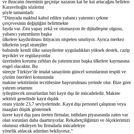
ve ihracatın öneminin geçmişe nazaran kat be kat artacağını belirten
Karavelioğlu sözlerini
şöyle tamamladı:
“Dünyada makbul kabul edilen yabancı yatırımcı çekme
çerçevesinin değiştiğini belirtmekte
fayda var. Zira yapay zekâ ve otomasyon ile dijitalleşme olgusu,
yabancı yatırımların başka
ülkelere kaydırılması ihtiyacını nispeten sınırlıyor. Ayrıca merkez
ülkelerin yeşil stratejiler
bahsinde kendi ülke sanayilerine uyguladıkları yüksek destek, cazip
teşvikler ve regülasyonlar
üzerinden koruma zırhları da yatırımcının başka ülkelere kaymasına
engel olacaktır. Bu
süreçte Türkiye’de imalat sanayiinin güncel sorunlarının tespiti ve
çözüm önerileri konusunda
makine sektörünün tecrübesine başvurulması yerinde olur. Bize göre
yatırım ortamını
iyileştirecek unsurlardan biri kayıt dışı ile mücadeledir. Makine
sektörü genelinde kayıt dışılık
oranı yüzde 23,7 seviyelerinde. Kayıt dışı personel çalıştıran veya
maaşları düşük göstermek
üzere kayıt dışı para üreten firmalar, istihdam piyasasında zaten var
olan sorunları daha daartırıyorlar. Rekabetçiliğimizi ve ölçeklerimizi
olumsuz etkileyen bu firmalarla mücadeleye
yönelik atılacak adımları bekliyoruz.”