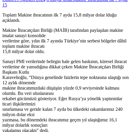
15
Toplam Makine ihracatının ilk 7 ayda 15,8 milyar dolar lduğu
açıklandı.
Makine İhracatçıları Birliği (MAİB) tarafından paylaşılan makine
imalat sanayi konsolide
verilerine göre, yılın ilk 7 ayında Türkiye’nin serbest bölgeler dâhil
toplam makine ihracatı
15,8 milyar dolar oldu.
Sanayi PMI verilerinde belirgin hale gelen baskının, küresel ihracat
verilerine de yansıdığına dikkat çeken Makine İhracatçıları Birliği
Başkanı Kutlu
Karavelioğlu, “Dünya genelinde faizlerin tepe noktasına ulaştığı son
12 aylık dönemde
makine ihracatımızdaki düşüşün yüzde 0,9 seviyesinde kalması
olumlu. Bu veri uluslararası
rekabet gücümüzü gösteriyor. Eğer Rusya’ya yönelik yaptırımlar
ticari ilişkilerimizi
sınırlamasa ve geride kalan 7 ayda bu ülkedeki rakamlarımız 240
milyon dolar eksi
yazmasa, bu dönemdeki ihracatımız geçen yıl ulaştığımız 16,1
milyar dolarlık sonuçları
yakalamış olacaktı” dedi.