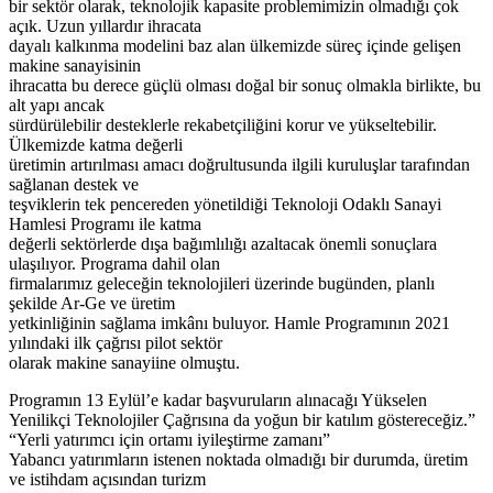
bir sektör olarak, teknolojik kapasite problemimizin olmadığı çok
açık. Uzun yıllardır ihracata
dayalı kalkınma modelini baz alan ülkemizde süreç içinde gelişen
makine sanayisinin
ihracatta bu derece güçlü olması doğal bir sonuç olmakla birlikte, bu
alt yapı ancak
sürdürülebilir desteklerle rekabetçiliğini korur ve yükseltebilir.
Ülkemizde katma değerli
üretimin artırılması amacı doğrultusunda ilgili kuruluşlar tarafından
sağlanan destek ve
teşviklerin tek pencereden yönetildiği Teknoloji Odaklı Sanayi
Hamlesi Programı ile katma
değerli sektörlerde dışa bağımlılığı azaltacak önemli sonuçlara
ulaşılıyor. Programa dahil olan
firmalarımız geleceğin teknolojileri üzerinde bugünden, planlı
şekilde Ar-Ge ve üretim
yetkinliğinin sağlama imkânı buluyor. Hamle Programının 2021
yılındaki ilk çağrısı pilot sektör
olarak makine sanayiine olmuştu.
Programın 13 Eylül’e kadar başvuruların alınacağı Yükselen
Yenilikçi Teknolojiler Çağrısına da yoğun bir katılım göstereceğiz.”
“Yerli yatırımcı için ortamı iyileştirme zamanı”
Yabancı yatırımların istenen noktada olmadığı bir durumda, üretim
ve istihdam açısından turizm