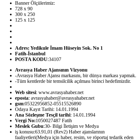
Banner Ölçülerimiz:
728 x 90
300 x 250
125 x 125
Adres: Yedikule İmam Hüseyin Sok. No 1
Fatih-İstanbul
POSTA KODU
:34107
Avrasya Haber Ajansının Vizyonu
-Avrasya Haber Ajansı markasını, bir dünya markası yapmak.
-Tüm kentlerde bir temsilcilik açılması birinci hedefimizdir.
Web sitesi
: www.avrasyahaber.net
eposta
: avrasyahaber@avrasyahaber.net
gsm
:05322956852-05515526890
Odaya Kayıt Tarihi: 14.01.1994
Ana Sözleşme Tesçil tarihi
: 14.01.1994
Vergi No:
1050027487 Fatih
Meslek Gubu
:30- Bilgi İletişim ve Medya
iş konusu:63.91,01 (Rev2) Haber ajanslarının
faaliyetleri(Medya için haber, resim, ve röportaj tedarik eden