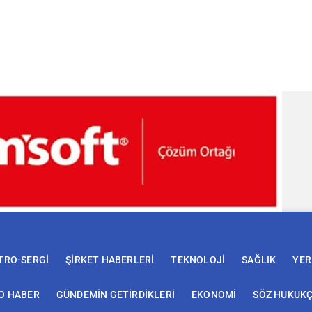
TRO-SERGİ
ŞİRKET HABERLERİ
TEKNOLOJİ
SAĞLIK
YER
O HABER
GÜNDEMİN GETİRDİKLERİ
EKONOMİ
SÖZ HUKUK