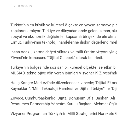
7 Ekim 2019
Türkiye’nin en büyük ve küresel ölçekte en yaygın sermaye pl
kapılarını aralıyor. Türkiye ve dünyadan önde gelen uzman, aka
sosyal ve ekonomik değişimler kapsamlı bir şekilde ele alın
Ermut, Türkiye’nin teknoloji hamlelerine ilişkin değerlendirm
İnsan odaklı, katma değeri yüksek ve milli üretim vizyonuyl
Zirvesi’nin konusunu “Dijital Gelecek” olarak belirledi.
Türkiye’nin bölgesinde söz sahibi, küresel ölçekte ise etkin 
MÜSİAD, teknolojiye yön veren isimleri Vizyoner19 Zirvesi’nde
Haliç Kongre Merkezi’nde düzenlenecek zirvede; ”Dijital Ekonom
Kaynakları”, “Milli Teknoloji Hamlesi ve Dijital Türkiye” ile ‘’
Zirvede, Cumhurbaşkanlığı Dijital Dönüşüm Ofisi Başkanı Ali
Resources Partnership Yönetim Kurulu Başkanı Mehmet Öğütç
Vizyoner Programları Türkiye’nin Milli Stratejilerini Harekete 