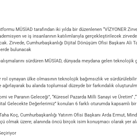
atformu MÜSİAD tarafından iki yılda bir düzenlenen “VİZYONER Zirves
demisyen ve iş insanlarının katılımlarıyla gerçekleştirilecek zirvede
acak. Zirvede, Cumhurbaşkanlığı Dijital Dönüşüm Ofisi Başkanı Ali 
elerde bulunacak
a çalışmalarını sürdüren MÜSİAD, dünyada meydana gelen teknolojik 
bir rol oynayan ülke olmasının teknolojik bağımsızlık ve sürdürülebi
 ağırlayarak bu alanda toplumsal düzeyde bir farkındalık oluşturulm
i ve Paranın Geleceği”, “Küresel Pazarda Milli Sanayi ve Üretim” ,“T
Dijital Gelecekte Değerlerimiz’’ konuları 6 farklı oturumda kapsamlı bir
 Taha Koç, Cumhurbaşkanlığı Yatırım Ofisi Başkanı Arda Ermut, Mind
ü olmak üzere; alanında öncü birçok isim konuşmacı olarak yer al
Geçiriyor