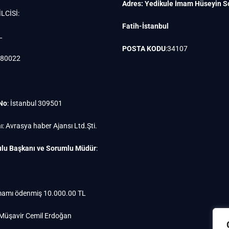
Adres: Yedikule İmam Hüseyin S
LCİSİ:
Fatih-İstanbul
L
POSTA KODU
:34107
880022
 No
: İstanbul 309501
ı: Avrasya haber Ajansı Ltd.Şti.
lu Başkanı ve Sorumlu Müdür
:
amı ödenmiş 10.000.00 TL
 Müşavir Cemil Erdoğan