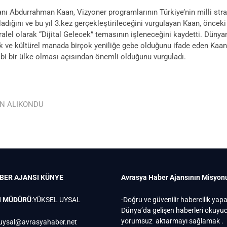
bdurrahman Kaan, Vizyoner programlarının Türkiye’nin milli strateji
ladığını ve bu yıl 3.kez gerçekleştirileceğini vurgulayan Kaan, önc
aralel olarak “Dijital Gelecek” temasının işleneceğini kaydetti. Dünyan
mik ve kültürel manada birçok yeniliğe gebe olduğunu ifade eden Kaan,
bi bir ülke olması açısından önemli olduğunu vurguladı.
EN ALIKONDU
BER AJANSI
KÜNYE
Avrasya Haber Ajansının Misyon
N MÜDÜRÜ
:YÜKSEL UYSAL
-Doğru ve güvenilir habercilik yap
Dünya’da gelişen haberleri okuy
yorumsuz aktarmayı sağlamak .
uysal@avrasyahaber.net