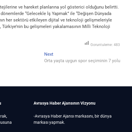
lerine ve hareket planlarına yol gösterici olduğunu belirtti.
eki dönemlerde “Gelecekle İş Yapmak” ile “Değişen Dünyada
ın her sektörü etkileyen dijital ve teknoloji gelişmeleriyle
 Türkiye’nin bu gelişmeleri yakalamasının Milli Teknoloji
Goruntuleme:
483
Next
Next
post:
Orta yaşta uygun spor seçiminin 7 yolu
u
Avrasya Haber Ajansının Vizyonu
arak,
-Avrasya Haber Ajansı markasını, bir dünya
ucusuna
markası yapmak.