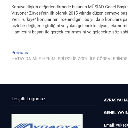
Konuya ilişkin değerlendirmede bulunan MÜSİAD Genel Başkanı A
Vizyoner Zirvesi’nin ilk olarak 2015 yılında düzenlenmeye baş
Yeni Türkiye” konularının irdelendiğini, bu yıl da o konulara p
hızlı bir değişime girdiğini ve yakın gelecekte siyasi, ekono
Hamlesini başarı ile gerçekleştirmesini ve gelecekte söz sahi
Previous
Yazı
Previous
post:
HATAY’DA AİLE HEKİMLERİ POLİS ZORU İLE GÖREVLERİND
gezinmesi
Tesçilli Loğomuz
AVRASYA HA
GENEL YAYI
Email
:
yuksel