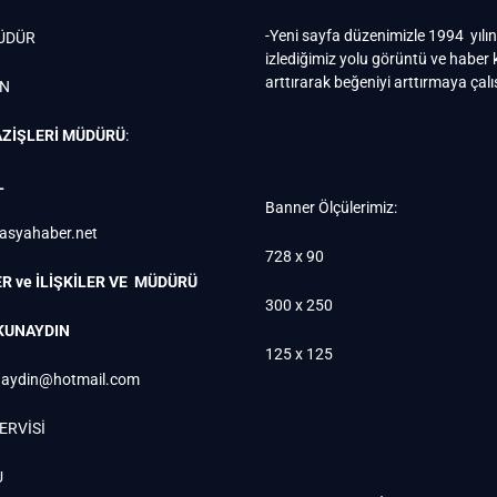
-Yeni sayfa düzenimizle 1994 yılı
ÜDÜR
izlediğimiz yolu görüntü ve haber k
arttırarak beğeniyi arttırmaya çal
EN
ZİŞLERİ MÜDÜRÜ
:
L
Banner Ölçülerimiz:
rasyahaber.net
728 x 90
R ve İLİŞKİLER VE MÜDÜRÜ
300 x 250
KUNAYDIN
125 x 125
aydin@hotmail.com
ERVİSİ
U