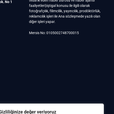
tedarik eden haber bürosu ve haber ajansı
ok. No 1
faaliyetleri)iştigal konusu ile ilgili olarak
fotoğrafçılık, filimcilik, yayıncılık, prodöktörlük,
reklamcılık işleri ile Ana sözleşmede yazılı olan
diğer işleri yapar.
Mersis No: 0105002748700015
Gizliliğinize değer veriyoruz