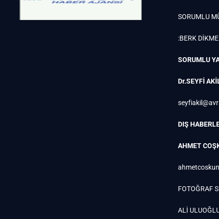
SORUMLU M
:BERK DİKM
SORUMLU YA
Dr.SEYFİ AKİ
seyfiakil@av
DIŞ HABERLE
AHMET COŞ
ahmetcoskun
FOTOĞRAF S
ALİ ULUOĞL