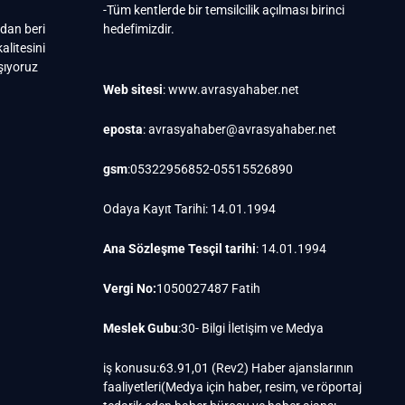
-Tüm kentlerde bir temsilcilik açılması birinci
ndan beri
hedefimizdir.
alitesini
ışıyoruz
Web sitesi
: www.avrasyahaber.net
eposta
: avrasyahaber@avrasyahaber.net
gsm
:05322956852-05515526890
Odaya Kayıt Tarihi: 14.01.1994
Ana Sözleşme Tesçil tarihi
: 14.01.1994
Vergi No:
1050027487 Fatih
Meslek Gubu
:30- Bilgi İletişim ve Medya
iş konusu:63.91,01 (Rev2) Haber ajanslarının
faaliyetleri(Medya için haber, resim, ve röportaj