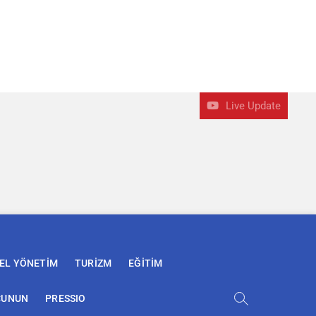
Live Update
EL YÖNETİM
TURİZM
EĞİTİM
ÇUNUN
PRESSIO