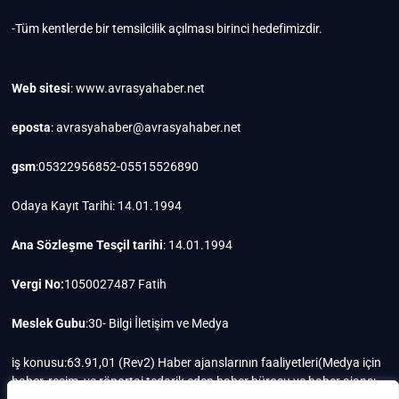
-Tüm kentlerde bir temsilcilik açılması birinci hedefimizdir.
Web sitesi
: www.avrasyahaber.net
eposta
: avrasyahaber@avrasyahaber.net
gsm
:05322956852-05515526890
Odaya Kayıt Tarihi: 14.01.1994
Ana Sözleşme Tesçil tarihi
: 14.01.1994
Vergi No:
1050027487 Fatih
Meslek Gubu
:30- Bilgi İletişim ve Medya
iş konusu:63.91,01 (Rev2) Haber ajanslarının faaliyetleri(Medya için
haber, resim, ve röportaj tedarik eden haber bürosu ve haber ajansı