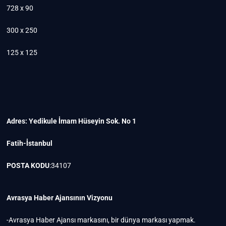
728 x 90
300 x 250
125 x 125
Adres: Yedikule İmam Hüseyin Sok. No 1
Fatih-İstanbul
POSTA KODU
:34107
Avrasya Haber Ajansının Vizyonu
-Avrasya Haber Ajansı markasını, bir dünya markası yapmak.