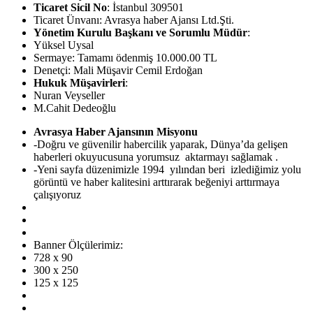
Ticaret Sicil No
: İstanbul 309501
Ticaret Ünvanı: Avrasya haber Ajansı Ltd.Şti.
Yönetim Kurulu Başkanı ve Sorumlu Müdür
:
Yüksel Uysal
Sermaye: Tamamı ödenmiş 10.000.00 TL
Denetçi: Mali Müşavir Cemil Erdoğan
Hukuk Müşavirleri
:
Nuran Veyseller
M.Cahit Dedeoğlu
Avrasya Haber Ajansının Misyonu
-Doğru ve güvenilir habercilik yaparak, Dünya’da gelişen
haberleri okuyucusuna yorumsuz aktarmayı sağlamak .
-Yeni sayfa düzenimizle 1994 yılından beri izlediğimiz yolu
görüntü ve haber kalitesini arttırarak beğeniyi arttırmaya
çalışıyoruz
Banner Ölçülerimiz:
728 x 90
300 x 250
125 x 125