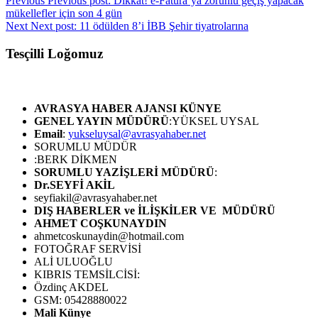
Previous
Previous post:
Dikkat! e-Fatura’ya zorunlu geçiş yapacak
mükellefler için son 4 gün
Next
Next post:
11 ödülden 8’i İBB Şehir tiyatrolarına
Tesçilli Loğomuz
AVRASYA HABER AJANSI
KÜNYE
GENEL YAYIN MÜDÜRÜ
:YÜKSEL UYSAL
Email
:
yukseluysal@avrasyahaber.net
SORUMLU MÜDÜR
:BERK DİKMEN
SORUMLU YAZİŞLERİ MÜDÜRÜ
:
Dr.SEYFİ AKİL
seyfiakil@avrasyahaber.net
DIŞ HABERLER ve İLİŞKİLER VE MÜDÜRÜ
AHMET COŞKUNAYDIN
ahmetcoskunaydin@hotmail.com
FOTOĞRAF SERVİSİ
ALİ ULUOĞLU
KIBRIS TEMSİLCİSİ:
Özdinç AKDEL
GSM: 05428880022
Mali Künye