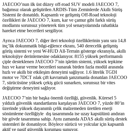
JAECOO’nun ilk üst düzey off-road SUV modeli JAECOO 7,
bağımsız olarak geliştirilen ARDIS-Tüm Zeminlerde Akıllı Sürüş
Sistemi ile donatıldı. Kapsamlı ve gelişmiş Off-Road teknoloji
özellikleri ile JAECOO 7, kum, kar ve çamur gibi farklı sürüş
modlarını sorunsuz yöneterek tüm yol senaryolarında rahatlıkla
hareket etme becerileri sergiliyor.
Ayrıca JAECOO 7, diğer ileri teknoloji özelliklerinin yanı sıra 14,8
inç’lik dokunmatik bilgi-eğlence ekranı, 540 derecelik gelişmiş
görüş sistemi ve yeni W-HUD All-Terrain gösterge ekranıyla, akıllı
teknolojiye derinlemesine odaklanıyor. 8155 yüksek performanslı
çiple desteklenen JAECOO 7’nin işletim sistemi, yüksek tepkime
hızı ve karar verme becerileri sunarak birden fazla modül arasında
hızlı ve akıllı bir etkileşim deneyimi sağlıyor. 1.6 litrelik TGDI
motor ve 7DCT ıslak çift kavramalı şanzımanla donatılan JAECOO
7, sürücüsüne yüksek çekiş gücü sunarken, sorunsuz bir vites
değiştirme deneyimi sağlıyor.
JAECOO 7’nin bir başka önemli özelliği, güvenlik. Küresel 5
yıldızlı güvenlik standartlarını karşılayan JAECOO 7, yüzde 80’in
üzerinde yüksek dayanımlı çelik malzemeden üretilen enerji
sönümleme özelliğiyle dış tasarımında ise uzay kapsülünü andıran
bir gövde tasarımına sahip. Aynı zamanda ADAS akıllı sürüş destek
sistemleri ile donatılıyor. Böylece sürücü ve yolcular için kapsamlı
aktif ve pasif güvenlik koruması sunuyor.