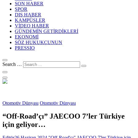
SON HABER
SPOR
DIŞ HABER
KAMPÜSLER
VİDEO HABER
GÜNDEMİN GETİRDİKLERİ
EKONOMİ
SÖZ HUKUKÇUNUN
PRESSIO
Search …
Otomotiv Dünyası
Otomotiv Dünyası
“Off-Road’çı” JAECOO 7’ler Türkiye
için geliyor…
Editör
26 Haziran 2024
"Off-Road'çı" JAECOO 7'ler Türkiye için