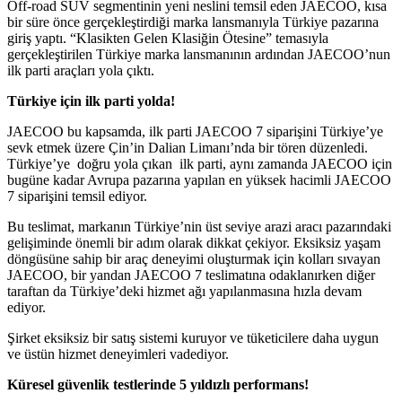
Off-road SUV segmentinin yeni neslini temsil eden JAECOO, kısa
bir süre önce gerçekleştirdiği marka lansmanıyla Türkiye pazarına
giriş yaptı. “Klasikten Gelen Klasiğin Ötesine” temasıyla
gerçekleştirilen Türkiye marka lansmanının ardından JAECOO’nun
ilk parti araçları yola çıktı.
Türkiye için ilk parti yolda!
JAECOO bu kapsamda, ilk parti JAECOO 7 siparişini Türkiye’ye
sevk etmek üzere Çin’in Dalian Limanı’nda bir tören düzenledi.
Türkiye’ye doğru yola çıkan ilk parti, aynı zamanda JAECOO için
bugüne kadar Avrupa pazarına yapılan en yüksek hacimli JAECOO
7 siparişini temsil ediyor.
Bu teslimat, markanın Türkiye’nin üst seviye arazi aracı pazarındaki
gelişiminde önemli bir adım olarak dikkat çekiyor. Eksiksiz yaşam
döngüsüne sahip bir araç deneyimi oluşturmak için kolları sıvayan
JAECOO, bir yandan JAECOO 7 teslimatına odaklanırken diğer
taraftan da Türkiye’deki hizmet ağı yapılanmasına hızla devam
ediyor.
Şirket eksiksiz bir satış sistemi kuruyor ve tüketicilere daha uygun
ve üstün hizmet deneyimleri vadediyor.
Küresel güvenlik testlerinde 5 yıldızlı performans!