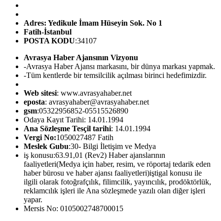
Adres: Yedikule İmam Hüseyin Sok. No 1
Fatih-İstanbul
POSTA KODU
:34107
Avrasya Haber Ajansının Vizyonu
-Avrasya Haber Ajansı markasını, bir dünya markası yapmak.
-Tüm kentlerde bir temsilcilik açılması birinci hedefimizdir.
Web sitesi
: www.avrasyahaber.net
eposta
: avrasyahaber@avrasyahaber.net
gsm
:05322956852-05515526890
Odaya Kayıt Tarihi: 14.01.1994
Ana Sözleşme Tesçil tarihi
: 14.01.1994
Vergi No:
1050027487 Fatih
Meslek Gubu
:30- Bilgi İletişim ve Medya
iş konusu:63.91,01 (Rev2) Haber ajanslarının
faaliyetleri(Medya için haber, resim, ve röportaj tedarik eden
haber bürosu ve haber ajansı faaliyetleri)iştigal konusu ile
ilgili olarak fotoğrafçılık, filimcilik, yayıncılık, prodöktörlük,
reklamcılık işleri ile Ana sözleşmede yazılı olan diğer işleri
yapar.
Mersis No: 0105002748700015