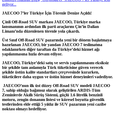
geliyor...
JAECOO 7’ler Türkiye İçin Törenle Denize Açıldı!
Çinli Off-Road SUV markası JAECOO, Türkiye marka
lansmanının ardından ilk parti araçlarını Çin’in Dalian
Limanı’nda düzenlenen törenle yola çıkardı.
Üst Sınıf Off-Road SUV pazarında yeni bir dönem başlatmaya
hazırlanan JAECOO, bir yandan JAECOO 7 teslimatına
odaklanırken diğer taraftan da Türkiye’deki hizmet ağı
yapılanmasına hızla devam ediyor.
JAECOO, Türkiye’deki satış ve servis yapılanmasını eksiksiz
bir şekilde tam anlamıyla Türk tüketicisine güven verecek
şekilde üstün kalite standartları çerçevesinde kurarken,
tüketicilere daha uygun ve üstün hizmet deneyimleri vadediyor.
JAECOO’nun ilk üst düzey Off-Road SUV modeli JAECOO
7, sahip olduğu bağımsız olarak geliştirilen ARDIS-Tüm
Zeminlerde Akıllı Sürüş Sistemi, güçlü 1.6 litrelik benzinli
motoru, zengin donanım listesi ve küresel boyutta güvenlik
testlerinden elde ettiği 5 yıldız ile SUV pazarının yeni cazibe
noktası olmayı hedefliyor.