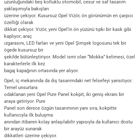
uzunluğundaki beş koltuklu otomobil, cesur ve saf tasarım
yaklaşımıyla bakışları
üzerine çekiyor. Kusursuz Opel Vizör, ön görünümün en çarpıcı
özelliği olarak
dikkat çekiyor. Vizör, yeni Opel’in ön yüzünü tıpkı bir kask gibi
kaplıyor; araç
ızgarasını, LED farları ve yeni Opel Şimşek logosunu tek bir
ögede kusursuz bir
şekilde bütünleştiriyor. Model ismi olan “Mokka” kelimesi, özel
karakterlerle ilk kez
bagaj kapağının ortasında yer alıyor.
Opel, iç mekanında da dış tasarımdaki net felsefeyi yansıtıyor.
Temel unsurlara
odaklanan yeni Opel Pure Panel kokpit, iki geniş ekranı bir
araya getiriyor. Pure
Panel son derece özgün tasarımının yanı sıra, kokpitte
kullanıcıyla ilk buluşma
anından itibaren kolay anlaşılabilir yapısıyla da kullanıcı dostu
bir arayüz sunarak
dikkatleri üzerine çekiyor.