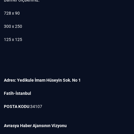
728 x 90
300 x 250
125 x 125
Adres: Yedikule İmam Hüseyin Sok. No 1
Fatih-İstanbul
POSTA KODU
:34107
Avrasya Haber Ajansının Vizyonu