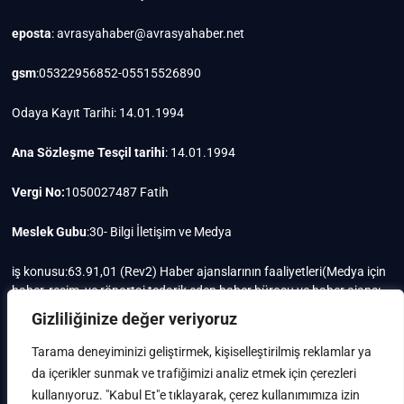
eposta
: avrasyahaber@avrasyahaber.net
gsm
:05322956852-05515526890
Odaya Kayıt Tarihi: 14.01.1994
Ana Sözleşme Tesçil tarihi
: 14.01.1994
Vergi No:
1050027487 Fatih
Meslek Gubu
:30- Bilgi İletişim ve Medya
iş konusu:63.91,01 (Rev2) Haber ajanslarının faaliyetleri(Medya için
haber, resim, ve röportaj tedarik eden haber bürosu ve haber ajansı
faaliyetleri)iştigal konusu ile ilgili olarak fotoğrafçılık, filimcilik,
Gizliliğinize değer veriyoruz
yayıncılık, prodöktörlük, reklamcılık işleri ile Ana sözleşmede yazılı
olan diğer işleri yapar.
Tarama deneyiminizi geliştirmek, kişiselleştirilmiş reklamlar ya
da içerikler sunmak ve trafiğimizi analiz etmek için çerezleri
Mersis No: 0105002748700015
kullanıyoruz. "Kabul Et"e tıklayarak, çerez kullanımımıza izin