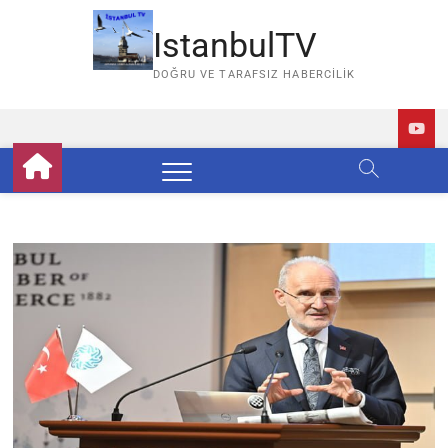
Skip
to
IstanbulTV
content
DOĞRU VE TARAFSIZ HABERCILIK