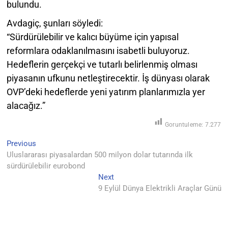
bulundu.
Avdagiç, şunları söyledi:
“Sürdürülebilir ve kalıcı büyüme için yapısal
reformlara odaklanılmasını isabetli buluyoruz.
Hedeflerin gerçekçi ve tutarlı belirlenmiş olması
piyasanın ufkunu netleştirecektir. İş dünyası olarak
OVP’deki hedeflerde yeni yatırım planlarımızla yer
alacağız.”
Goruntuleme:
7.277
Previous
Yazı
Previous
post:
Uluslararası piyasalardan 500 milyon dolar tutarında ilk
gezinmesi
sürdürülebilir eurobond
Next
Next
post:
9 Eylül Dünya Elektrikli Araçlar Günü