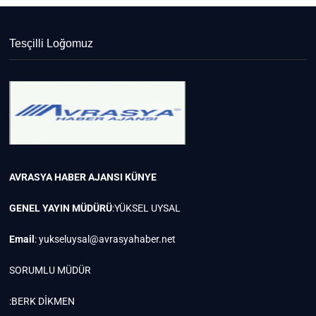
Tesçilli Loğomuz
AVRASYA HABER AJANSI
KÜNYE
GENEL YAYIN MÜDÜRÜ
:YÜKSEL UYSAL
Email
:
yukseluysal@avrasyahaber.net
SORUMLU MÜDÜR
:BERK DİKMEN