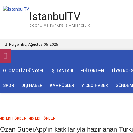
S
k
IstanbulTV
i
p
DOĞRU VE TARAFSIZ HABERCILIK
t
o
c
Perşembe, Ağustos 06, 2026
o
n
t
e
OTOMOTİV DÜNYASI
İŞ İLANLARI
EDİTÖRDEN
TİYATRO-
n
t
SPOR
DIŞ HABER
KAMPÜSLER
VİDEO HABER
GÜNDEMİ
EDITÖRDEN
EDİTÖRDEN
Ozan SuperApp’in katkılarıyla hazırlanan Tür