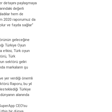
r detayını paylaşmaya
arındaki değerli
ğladılar hem de
rım 2020 raporumuz da
olur ve fayda sağlar”
ktörünün geleceğine
ığı Türkiye Oyun
 etkisi, Türk oyun
törü, Türk
yun sektörü geliri
manda markaların şu
ve yer verdiği önemli
ktörü Raporu, bu yıl
desteklediği Türkiye
 dünyanın alanında
 SuperApp CEO’su
üthiş bir dünya