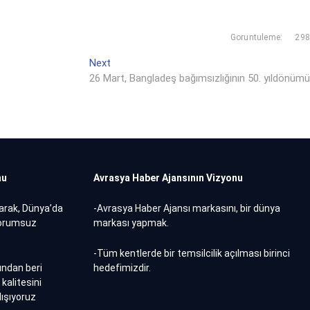
Goruntuleme:
298
Next
N
26 Mart, Bangladeş bağımsızlığının 50. yıldönümü
e
x
t
p
o
s
t
nu
Avrasya Haber Ajansının Vizyonu
:
parak, Dünya’da
-Avrasya Haber Ajansı markasını, bir dünya
 yorumsuz
markası yapmak.
-Tüm kentlerde bir temsilcilik açılması birinci
ından beri
hedefimizdir.
kalitesini
lışıyoruz