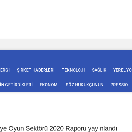
SERGİ
ŞİRKET HABERLERİ
TEKNOLOJİ
SAĞLIK
YEREL Y
N GETİRDİKLERİ
EKONOMİ
SÖZ HUKUKÇUNUN
PRESSIO
kiye Oyun Sektörü 2020 Raporu yayınlandı