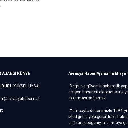
.
R AJANSI
KÜNYE
Avrasya Haber Ajansının Misyo
MÜDÜRÜ
:YÜKSEL UYSAL
-Doğru ve güvenilir habercilik ya
gelişen haberleri okuyucusuna
aktarmayı sağlamak .
sal@avrasyahaber.net
-Yeni sayfa düzenimizle 1994 yıl
ÜR
izlediğimiz yolu görüntü ve haber 
arttırarak beğeniyi arttırmaya ça