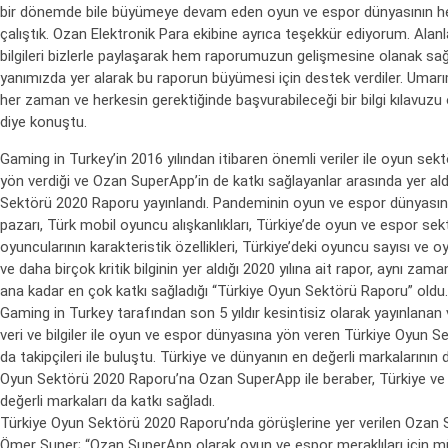
bir dönemde bile büyümeye devam eden oyun ve espor dünyasının he
çalıştık. Ozan Elektronik Para ekibine ayrıca teşekkür ediyorum. Alanl
bilgileri bizlerle paylaşarak hem raporumuzun gelişmesine olanak sa
yanımızda yer alarak bu raporun büyümesi için destek verdiler. Uma
her zaman ve herkesin gerektiğinde başvurabileceği bir bilgi kılavuzu 
diye konuştu.
Gaming in Turkey’in 2016 yılından itibaren önemli veriler ile oyun se
yön verdiği ve Ozan SuperApp’in de katkı sağlayanlar arasında yer ald
Sektörü 2020 Raporu yayınlandı. Pandeminin oyun ve espor dünyasına
pazarı, Türk mobil oyuncu alışkanlıkları, Türkiye’de oyun ve espor sek
oyuncularının karakteristik özellikleri, Türkiye’deki oyuncu sayısı ve o
ve daha birçok kritik bilginin yer aldığı 2020 yılına ait rapor, aynı za
ana kadar en çok katkı sağladığı “Türkiye Oyun Sektörü Raporu” oldu.
Gaming in Turkey tarafından son 5 yıldır kesintisiz olarak yayınlanan 
veri ve bilgiler ile oyun ve espor dünyasına yön veren Türkiye Oyun Se
da takipçileri ile buluştu. Türkiye ve dünyanın en değerli markalarının 
Oyun Sektörü 2020 Raporu’na Ozan SuperApp ile beraber, Türkiye ve
değerli markaları da katkı sağladı.
Türkiye Oyun Sektörü 2020 Raporu’nda görüşlerine yer verilen Ozan
Ömer Suner; “Ozan SuperApp olarak oyun ve espor meraklıları için m