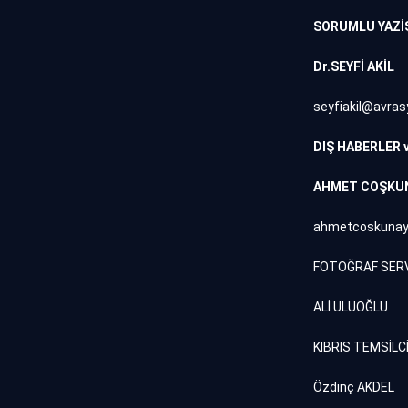
SORUMLU YAZİ
Dr.SEYFİ AKİL
seyfiakil@avras
DIŞ HABERLER 
AHMET COŞKU
ahmetcoskunay
FOTOĞRAF SERV
ALİ ULUOĞLU
KIBRIS TEMSİLCİ
Özdinç AKDEL