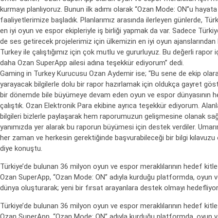
kurmayı planlıyoruz. Bunun ilk adımı olarak “Ozan Mode: ON”u hayata 
faaliyetlerimize başladık. Planlarımız arasında ilerleyen günlerde, Tür
en iyi oyun ve espor ekipleriyle iş birliği yapmak da var. Sadece Türkiy
de ses getirecek projelerimiz için ülkemizin en iyi oyun ajanslarından 
Turkey ile çalıştığımız için çok mutlu ve gururluyuz. Bu değerli rapor iç
daha Ozan SuperApp ailesi adına teşekkür ediyorum” dedi.
Gaming in Turkey Kurucusu Ozan Aydemir ise; “Bu sene de ekip ola
yarayacak bilgilerle dolu bir rapor hazırlamak için oldukça gayret gös
bir dönemde bile büyümeye devam eden oyun ve espor dünyasının he
çalıştık. Ozan Elektronik Para ekibine ayrıca teşekkür ediyorum. Alanl
bilgileri bizlerle paylaşarak hem raporumuzun gelişmesine olanak sa
yanımızda yer alarak bu raporun büyümesi için destek verdiler. Uma
her zaman ve herkesin gerektiğinde başvurabileceği bir bilgi kılavuzu 
diye konuştu.
Türkiye’de bulunan 36 milyon oyun ve espor meraklılarının hedef kitlesi
Ozan SuperApp, “Ozan Mode: ON” adıyla kurduğu platformda, oyun ve
dünya oluşturarak; yeni bir fırsat arayanlara destek olmayı hedefliyor
Türkiye’de bulunan 36 milyon oyun ve espor meraklılarının hedef kitlesi
Ozan SuperApp, “Ozan Mode: ON” adıyla kurduğu platformda, oyun ve