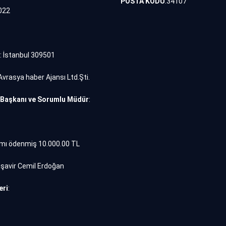
POSTA KODU
:34107
022
: İstanbul 309501
Avrasya haber Ajansı Ltd.Şti.
 Başkanı ve Sorumlu Müdür
:
ı ödenmiş 10.000.00 TL
üşavir Cemil Erdoğan
eri
: