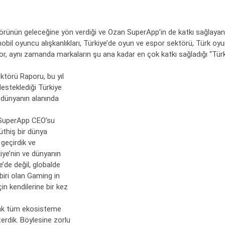
ktörünün geleceğine yön verdiği ve Ozan SuperApp’in de katkı sağlayan
l oyuncu alışkanlıkları, Türkiye’de oyun ve espor sektörü, Türk oyuncu
it rapor, aynı zamanda markaların şu ana kadar en çok katkı sağladığı 
ktörü Raporu, bu yıl
desteklediği Türkiye
 dünyanın alanında
 SuperApp CEO’su
üthiş bir dünya
geçirdik ve
kiye’nin ve dünyanın
e’de değil, globalde
biri olan Gaming in
in kendilerine bir kez
rak tüm ekosisteme
terdik. Böylesine zorlu