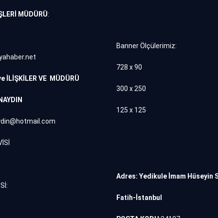
ŞLERİ MÜDÜRÜ
:
Banner Ölçülerimiz:
yahaber.net
728 x 90
ve İLİŞKİLER VE MÜDÜRÜ
300 x 250
NAYDIN
125 x 125
din@hotmail.com
İSİ
Adres: Yedikule İmam Hüseyin 
Sİ:
Fatih-İstanbul