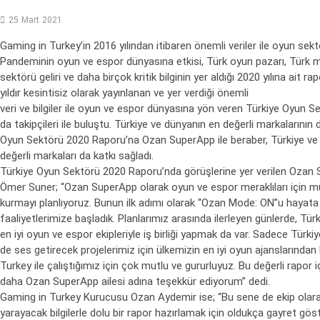
25 Mart 2021
Gaming in Turkey’in 2016 yılından itibaren önemli veriler ile oyun se
Pandeminin oyun ve espor dünyasına etkisi, Türk oyun pazarı, Türk mobi
sektörü geliri ve daha birçok kritik bilginin yer aldığı 2020 yılına a
yıldır kesintisiz olarak yayınlanan ve yer verdiği önemli
veri ve bilgiler ile oyun ve espor dünyasına yön veren Türkiye Oyun Se
da takipçileri ile buluştu. Türkiye ve dünyanın en değerli markalarının 
Oyun Sektörü 2020 Raporu’na Ozan SuperApp ile beraber, Türkiye ve
değerli markaları da katkı sağladı.
Türkiye Oyun Sektörü 2020 Raporu’nda görüşlerine yer verilen Ozan
Ömer Suner; “Ozan SuperApp olarak oyun ve espor meraklıları için m
kurmayı planlıyoruz. Bunun ilk adımı olarak “Ozan Mode: ON”u hayata 
faaliyetlerimize başladık. Planlarımız arasında ilerleyen günlerde, Tür
en iyi oyun ve espor ekipleriyle iş birliği yapmak da var. Sadece Türkiy
de ses getirecek projelerimiz için ülkemizin en iyi oyun ajanslarından 
Turkey ile çalıştığımız için çok mutlu ve gururluyuz. Bu değerli rapor iç
daha Ozan SuperApp ailesi adına teşekkür ediyorum” dedi.
Gaming in Turkey Kurucusu Ozan Aydemir ise; “Bu sene de ekip ola
yarayacak bilgilerle dolu bir rapor hazırlamak için oldukça gayret gös