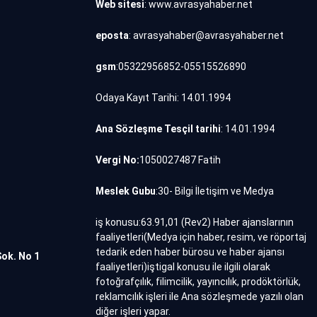
Web sitesi
: www.avrasyahaber.net
eposta
: avrasyahaber@avrasyahaber.net
gsm
:05322956852-05515526890
Odaya Kayıt Tarihi: 14.01.1994
Ana Sözleşme Tesçil tarihi
: 14.01.1994
Vergi No:
1050027487 Fatih
Meslek Gubu
:30- Bilgi İletişim ve Medya
iş konusu:63.91,01 (Rev2) Haber ajanslarının
faaliyetleri(Medya için haber, resim, ve röportaj
tedarik eden haber bürosu ve haber ajansı
Sok. No 1
faaliyetleri)iştigal konusu ile ilgili olarak
fotoğrafçılık, filimcilik, yayıncılık, prodöktörlük,
reklamcılık işleri ile Ana sözleşmede yazılı olan
diğer işleri yapar.