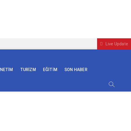
Live Update
ÖNETİM
TURİZM
EĞİTİM
SON HABER