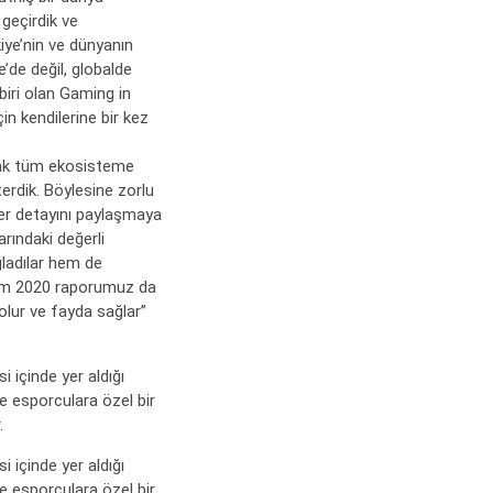
geçirdik ve
kiye’nin ve dünyanın
e’de değil, globalde
biri olan Gaming in
in kendilerine bir kez
rak tüm ekosisteme
terdik. Böylesine zorlu
r detayını paylaşmaya
arındaki değerli
ğladılar hem de
rım 2020 raporumuz da
olur ve fayda sağlar”
 içinde yer aldığı
 esporculara özel bir
.
 içinde yer aldığı
 esporculara özel bir