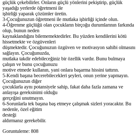
güçlük çekebilirler. Onların güçlü yönlerini pekiştirip, güçlük
yaşadığı yerlerde öğretmeni ile
işbirliği yaparak çözümler üretin.
3-Çocuğunuzun öğretmeni ile mutlaka işbirliği içinde olun.
4-Öğrenme güçlüğü olan çocukların birçoğu durumlarının farkında
olup, bunun neden
kaynaklandığını bilememektedirler. Bu yüzden kendilerini kötü
hissetmekte ve özgüvenleri
düşmektedir. Çocuğunuzun özgüven ve motivasyon sahibi olmasını
sağlayın. Çocuğunuzda,
mutlaka takdir edebileceğiniz bir özellik vardır. Bunu bulmaya
çalışın ve bunu çocuğunuzu
motive etmede kullanın, yani onlara başarma hissini tattırın.
5-Kendi başına becerebilecekleri şeyleri, onun yerine yapmayın.
Çocuğunuzun diğer
çocuklarla aynı potansiyele sahip, fakat daha fazla zamana ve
anlayışa gereksinimi olduğu
gerçeğini unutmayın.
6-Sorunlarla tek başına baş etmeye çalışmak sizleri yoracaktır. Bu
nedenle, özel eğitim
desteği
aldırmanız gerekebilir.
Goruntuleme:
808