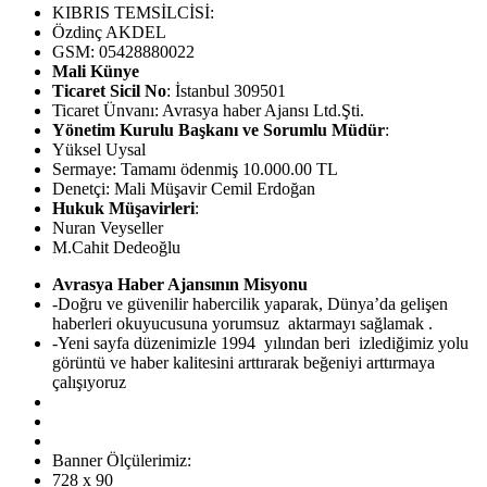
KIBRIS TEMSİLCİSİ:
Özdinç AKDEL
GSM: 05428880022
Mali Künye
Ticaret Sicil No
: İstanbul 309501
Ticaret Ünvanı: Avrasya haber Ajansı Ltd.Şti.
Yönetim Kurulu Başkanı ve Sorumlu Müdür
:
Yüksel Uysal
Sermaye: Tamamı ödenmiş 10.000.00 TL
Denetçi: Mali Müşavir Cemil Erdoğan
Hukuk Müşavirleri
:
Nuran Veyseller
M.Cahit Dedeoğlu
Avrasya Haber Ajansının Misyonu
-Doğru ve güvenilir habercilik yaparak, Dünya’da gelişen
haberleri okuyucusuna yorumsuz aktarmayı sağlamak .
-Yeni sayfa düzenimizle 1994 yılından beri izlediğimiz yolu
görüntü ve haber kalitesini arttırarak beğeniyi arttırmaya
çalışıyoruz
Banner Ölçülerimiz:
728 x 90