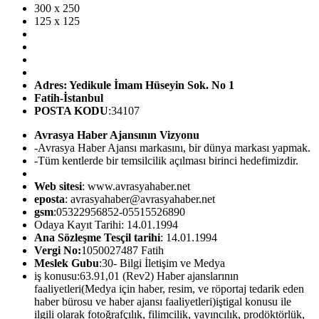
300 x 250
125 x 125
Adres: Yedikule İmam Hüseyin Sok. No 1
Fatih-İstanbul
POSTA KODU
:34107
Avrasya Haber Ajansının Vizyonu
-Avrasya Haber Ajansı markasını, bir dünya markası yapmak.
-Tüm kentlerde bir temsilcilik açılması birinci hedefimizdir.
Web sitesi
: www.avrasyahaber.net
eposta
: avrasyahaber@avrasyahaber.net
gsm
:05322956852-05515526890
Odaya Kayıt Tarihi: 14.01.1994
Ana Sözleşme Tesçil tarihi
: 14.01.1994
Vergi No:
1050027487 Fatih
Meslek Gubu
:30- Bilgi İletişim ve Medya
iş konusu:63.91,01 (Rev2) Haber ajanslarının
faaliyetleri(Medya için haber, resim, ve röportaj tedarik eden
haber bürosu ve haber ajansı faaliyetleri)iştigal konusu ile
ilgili olarak fotoğrafçılık, filimcilik, yayıncılık, prodöktörlük,