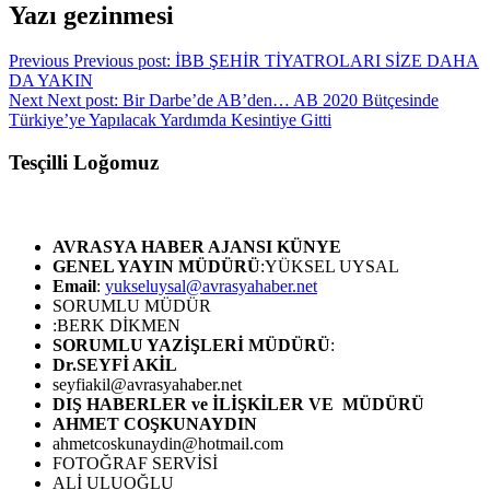
Yazı gezinmesi
Previous
Previous post:
İBB ŞEHİR TİYATROLARI SİZE DAHA
DA YAKIN
Next
Next post:
Bir Darbe’de AB’den… AB 2020 Bütçesinde
Türkiye’ye Yapılacak Yardımda Kesintiye Gitti
Tesçilli Loğomuz
AVRASYA HABER AJANSI
KÜNYE
GENEL YAYIN MÜDÜRÜ
:YÜKSEL UYSAL
Email
:
yukseluysal@avrasyahaber.net
SORUMLU MÜDÜR
:BERK DİKMEN
SORUMLU YAZİŞLERİ MÜDÜRÜ
:
Dr.SEYFİ AKİL
seyfiakil@avrasyahaber.net
DIŞ HABERLER ve İLİŞKİLER VE MÜDÜRÜ
AHMET COŞKUNAYDIN
ahmetcoskunaydin@hotmail.com
FOTOĞRAF SERVİSİ
ALİ ULUOĞLU