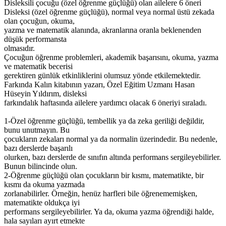
Disleksili çocuğu (özel öğrenme güçlüğü) olan ailelere 6 öneri
Disleksi (özel öğrenme güçlüğü), normal veya normal üstü zekada
olan çocuğun, okuma,
yazma ve matematik alanında, akranlarına oranla beklenenden
düşük performansta
olmasıdır.
Çocuğun öğrenme problemleri, akademik başarısını, okuma, yazma
ve matematik becerisi
gerektiren günlük etkinliklerini olumsuz yönde etkilemektedir.
Farkında Kalın kitabının yazarı, Özel Eğitim Uzmanı Hasan
Hüseyin Yıldırım, disleksi
farkındalık haftasında ailelere yardımcı olacak 6 öneriyi sıraladı.
1-Özel öğrenme güçlüğü, tembellik ya da zeka geriliği değildir,
bunu unutmayın. Bu
çocukların zekaları normal ya da normalin üzerindedir. Bu nedenle,
bazı derslerde başarılı
olurken, bazı derslerde de sınıfın altında performans sergileyebilirler.
Bunun bilincinde olun.
2-Öğrenme güçlüğü olan çocukların bir kısmı, matematikte, bir
kısmı da okuma yazmada
zorlanabilirler. Örneğin, henüz harfleri bile öğrenememişken,
matematikte oldukça iyi
performans sergileyebilirler. Ya da, okuma yazma öğrendiği halde,
hala sayıları ayırt etmekte