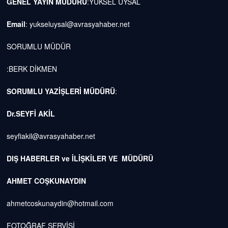
GENEL YAYIN MÜDÜRÜ
:YÜKSEL UYSAL
Email
:
yukseluysal@avrasyahaber.net
SORUMLU MÜDÜR
:BERK DİKMEN
SORUMLU YAZİŞLERİ MÜDÜRÜ
:
Dr.SEYFİ AKİL
seyfiakil@avrasyahaber.net
DIŞ HABERLER ve İLİŞKİLER VE MÜDÜRÜ
AHMET COŞKUNAYDIN
ahmetcoskunaydin@hotmail.com
FOTOĞRAF SERVİSİ