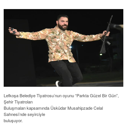
Lefkoşa Belediye Tiyatrosu’nun oyunu “Parkta Güzel Bir Gün”,
Şehir Tiyatroları
Buluşmaları kapsamında Üsküdar Musahipzade Celal
Sahnesi’nde seyirciyle
buluşuyor.