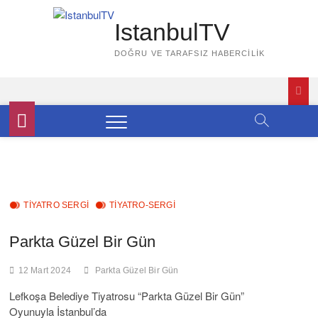
Skip
to
IstanbulTV
content
DOĞRU VE TARAFSIZ HABERCILIK
TIYATRO SERGI
TİYATRO-SERGİ
Parkta Güzel Bir Gün
12 Mart 2024
Parkta Güzel Bir Gün
Lefkoşa Belediye Tiyatrosu “Parkta Güzel Bir Gün”
Oyunuyla İstanbul’da