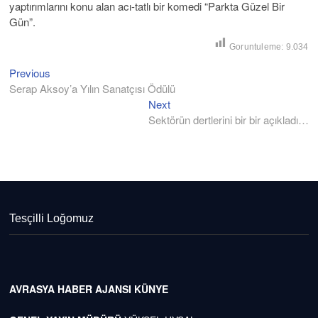
yaptırımlarını konu alan acı-tatlı bir komedi “Parkta Güzel Bir
Gün”.
Goruntuleme:
9.034
Previous
Previous
Yazı
post:
Serap Aksoy’a Yılın Sanatçısı Ödülü
gezinmesi
Next
Next
post:
Sektörün dertlerini bir bir açıkladı…
Tesçilli Loğomuz
AVRASYA HABER AJANSI
KÜNYE