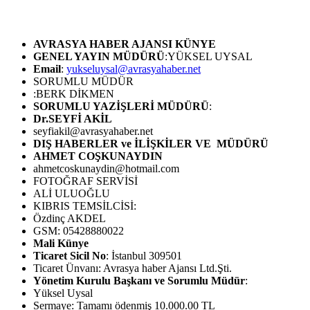
AVRASYA HABER AJANSI
KÜNYE
GENEL YAYIN MÜDÜRÜ
:YÜKSEL UYSAL
Email
:
yukseluysal@avrasyahaber.net
SORUMLU MÜDÜR
:BERK DİKMEN
SORUMLU YAZİŞLERİ MÜDÜRÜ
:
Dr.SEYFİ AKİL
seyfiakil@avrasyahaber.net
DIŞ HABERLER ve İLİŞKİLER VE MÜDÜRÜ
AHMET COŞKUNAYDIN
ahmetcoskunaydin@hotmail.com
FOTOĞRAF SERVİSİ
ALİ ULUOĞLU
KIBRIS TEMSİLCİSİ:
Özdinç AKDEL
GSM: 05428880022
Mali Künye
Ticaret Sicil No
: İstanbul 309501
Ticaret Ünvanı: Avrasya haber Ajansı Ltd.Şti.
Yönetim Kurulu Başkanı ve Sorumlu Müdür
:
Yüksel Uysal
Sermaye: Tamamı ödenmiş 10.000.00 TL