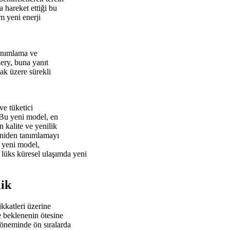
a hareket ettiği bu
m yeni enerji
tanımlama ve
ery, buna yanıt
mak üzere sürekli
ve tüketici
. Bu yeni model, en
n kalite ve yenilik
yeniden tanımlamayı
 yeni model,
lüks küresel ulaşımda yeni
ik
kkatleri üzerine
e beklenenin ötesine
döneminde ön sıralarda