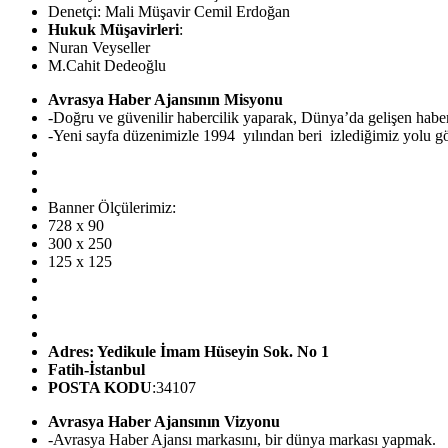
Denetçi: Mali Müşavir Cemil Erdoğan
Hukuk Müşavirleri
:
Nuran Veyseller
M.Cahit Dedeoğlu
Avrasya Haber Ajansının Misyonu
-Doğru ve güvenilir habercilik yaparak, Dünya’da gelişen hab
-Yeni sayfa düzenimizle 1994 yılından beri izlediğimiz yolu görü
Banner Ölçülerimiz:
728 x 90
300 x 250
125 x 125
Adres: Yedikule İmam Hüseyin Sok. No 1
Fatih-İstanbul
POSTA KODU
:34107
Avrasya Haber Ajansının Vizyonu
-Avrasya Haber Ajansı markasını, bir dünya markası yapmak.