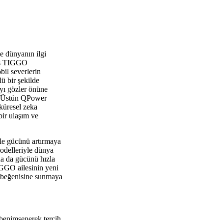
e dünyanın ilgi
mış TIGGO
bil severlerin
ü bir şekilde
yı gözler önüne
k. Üstün QPower
 küresel zeka
bir ulaşım ve
yle gücünü artırmaya
odelleriyle dünya
da da gücünü hızla
IGGO ailesinin yeni
n beğenisine sunmaya
a benimsenerek tercih