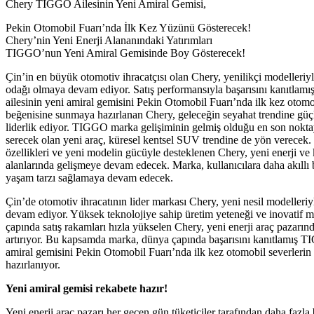
Chery TIGGO Ailesinin Yeni Amiral Gemisi,
Pekin Otomobil Fuarı’nda İlk Kez Yüzünü Gösterecek!
Chery’nin Yeni Enerji Alananındaki Yatırımları
TIGGO’nun Yeni Amiral Gemisinde Boy Gösterecek!
Çin’in en büyük otomotiv ihracatçısı olan Chery, yenilikçi modelleriyl
odağı olmaya devam ediyor. Satış performansıyla başarısını kanıtla
ailesinin yeni amiral gemisini Pekin Otomobil Fuarı’nda ilk kez otomo
beğenisine sunmaya hazırlanan Chery, geleceğin seyahat trendine güçl
liderlik ediyor. TIGGO marka gelişiminin gelmiş olduğu en son nokta
serecek olan yeni araç, küresel kentsel SUV trendine de yön verece
özellikleri ve yeni modelin gücüyle desteklenen Chery, yeni enerji ve
alanlarında gelişmeye devam edecek. Marka, kullanıcılara daha akıllı 
yaşam tarzı sağlamaya devam edecek.
Çin’de otomotiv ihracatının lider markası Chery, yeni nesil modelleri
devam ediyor. Yüksek teknolojiye sahip üretim yeteneği ve inovatif m
çapında satış rakamları hızla yükselen Chery, yeni enerji araç pazarın
artırıyor. Bu kapsamda marka, dünya çapında başarısını kanıtlamış T
amiral gemisini Pekin Otomobil Fuarı’nda ilk kez otomobil severleri
hazırlanıyor.
Yeni amiral gemisi rekabete hazır!
Yeni enerji araç pazarı her geçen gün tüketiciler tarafından daha fazl