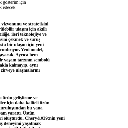
k gösterim için
k edecek.
izyonunu ve stratejisini
ebilir ulaşım için akıllı
iğe, ileri teknolojiye ve
gisini çekmek ve sürüş
tu bir ulaşım için yeni
rındırıyor. Yeni model,
şıyacak. Ayrıca hem
r yaşam tarzının sembolü
makla kalmayıp, aynı
 zirveye ulaşmalarını
ı ürün geliştirme ve
r için daha kaliteli ürün
kuruluşundan bu yana
aşam yarattı. Üstün
ri oluşturdu. Chery&#39;nin yeni
ürüş deneyimi yaşatmak