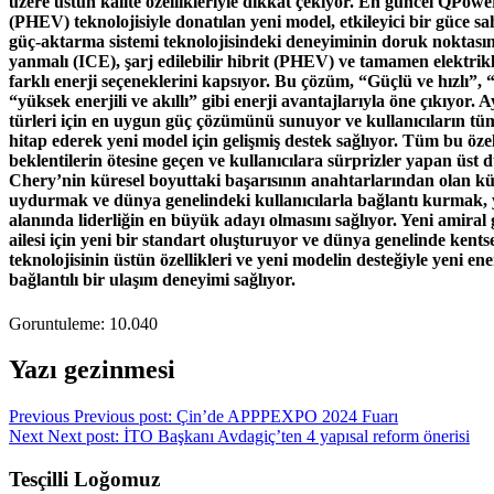
üzere üstün kalite özellikleriyle dikkat çekiyor. En güncel QPower 
(PHEV) teknolojisiyle donatılan yeni model, etkileyici bir güce
güç-aktarma sistemi teknolojisindeki deneyiminin doruk noktasın
yanmalı (ICE), şarj edilebilir hibrit (PHEV) ve tamamen elektri
farklı enerji seçeneklerini kapsıyor. Bu çözüm, “Güçlü ve hızlı”, 
“yüksek enerjili ve akıllı” gibi enerji avantajlarıyla öne çıkıyor.
türleri için en uygun güç çözümünü sunuyor ve kullanıcıların tü
hitap ederek yeni model için gelişmiş destek sağlıyor. Tüm bu özel
beklentilerin ötesine geçen ve kullanıcılara sürprizler yapan üst
Chery’nin küresel boyuttaki başarısının anahtarlarından olan kü
uydurmak ve dünya genelindeki kullanıcılarla bağlantı kurmak, 
alanında liderliğin en büyük adayı olmasını sağlıyor. Yeni amir
ailesi için yeni bir standart oluşturuyor ve dünya genelinde ken
teknolojisinin üstün özellikleri ve yeni modelin desteğiyle yeni e
bağlantılı bir ulaşım deneyimi sağlıyor.
Goruntuleme:
10.040
Yazı gezinmesi
Previous
Previous post:
Çin’de APPPEXPO 2024 Fuarı
Next
Next post:
İTO Başkanı Avdagiç’ten 4 yapısal reform önerisi
Tesçilli Loğomuz