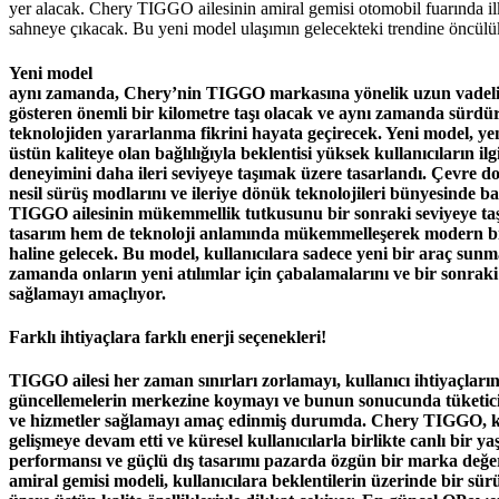
yer alacak. Chery TIGGO ailesinin amiral gemisi otomobil fuarında il
sahneye çıkacak. Bu yeni model ulaşımın gelecekteki trendine öncülü
Yeni model
aynı zamanda, Chery’nin TIGGO markasına yönelik uzun vadeli v
gösteren önemli bir kilometre taşı olacak ve aynı zamanda sürdürül
teknolojiden yararlanma fikrini hayata geçirecek. Yeni model, yenil
üstün kaliteye olan bağlılığıyla beklentisi yüksek kullanıcıların il
deneyimini daha ileri seviyeye taşımak üzere tasarlandı. Çevre dos
nesil sürüş modlarını ve ileriye dönük teknolojileri bünyesinde ba
TIGGO ailesinin mükemmellik tutkusunu bir sonraki seviyeye ta
tasarım hem de teknoloji anlamında mükemmelleşerek modern bi
haline gelecek. Bu model, kullanıcılara sadece yeni bir araç sun
zamanda onların yeni atılımlar için çabalamalarını ve bir sonraki
sağlamayı amaçlıyor.
Farklı ihtiyaçlara farklı enerji seçenekleri!
TIGGO ailesi her zaman sınırları zorlamayı, kullanıcı ihtiyaçların
güncellemelerin merkezine koymayı ve bunun sonucunda tüketicile
ve hizmetler sağlamayı amaç edinmiş durumda. Chery TIGGO, 
gelişmeye devam etti ve küresel kullanıcılarla birlikte canlı bir y
performansı ve güçlü dış tasarımı pazarda özgün bir marka değe
amiral gemisi modeli, kullanıcılara beklentilerin üzerinde bir s