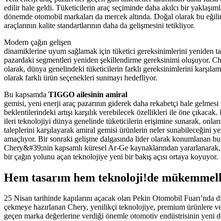
edilir hale geldi. Tüketicilerin araç seçiminde daha akılcı bir yaklaşıml
dönemde otomobil markaları da mercek altında. Doğal olarak bu eğili
araçlarının kalite standartlarının daha da gelişmesini tetikliyor.
Modern çağın gelişen
dinamiklerine uyum sağlamak için tüketici gereksinimlerini yeniden 
pazardaki segmentleri yeniden şekillendirme gereksinimi oluşuyor. Ch
olarak, dünya genelindeki tüketicilerin farklı gereksinimlerini karşıla
olarak farklı ürün seçenekleri sunmayı hedefliyor.
Bu kapsamda
TIGGO ailesinin amiral
gemisi, yeni enerji araç pazarının giderek daha rekabetçi hale gelmesi 
beklentilerindeki artışı karşılık verebilecek özellikleri ile öne çıkacak
ileri teknolojiyi dünya genelinde tüketicilerin erişimine sunarak, onları
taleplerini karşılayarak amiral gemisi ürünlerin neler sunabileceğini 
amaçlıyor. Bir sonraki gelişme dalgasında lider olarak konumlanan bu
Chery&#39;nin kapsamlı küresel Ar-Ge kaynaklarından yararlanarak, 
bir çağın yolunu açan teknolojiye yeni bir bakış açısı ortaya koyuyor.
Hem tasarım hem teknoloji!de mükemmell
25 Nisan tarihinde kapılarını açacak olan Pekin Otomobil Fuarı’nda di
çekmeye hazırlanan Chery, yenilikçi teknolojiye, premium ürünlere v
geçen marka değerlerine verdiği önemle otomotiv endüstrisinin yeni 