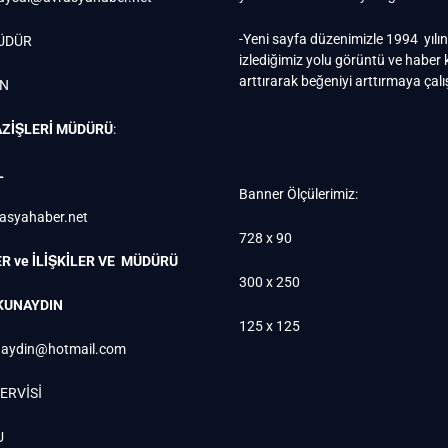
-Yeni sayfa düzenimizle 1994 yılı
ÜDÜR
izlediğimiz yolu görüntü ve haber k
arttırarak beğeniyi arttırmaya çal
EN
ZİŞLERİ MÜDÜRÜ
:
L
Banner Ölçülerimiz:
rasyahaber.net
728 x 90
R ve İLİŞKİLER VE MÜDÜRÜ
300 x 250
KUNAYDIN
125 x 125
aydin@hotmail.com
ERVİSİ
U