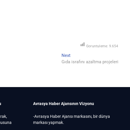
Goruntuleme:
9.654
Next
Next
post:
Gıda israfını azaltma projeleri
u
Avrasya Haber Ajansının Vizyonu
arak,
-Avrasya Haber Ajansı markasını, bir dünya
ucusuna
markası yapmak.