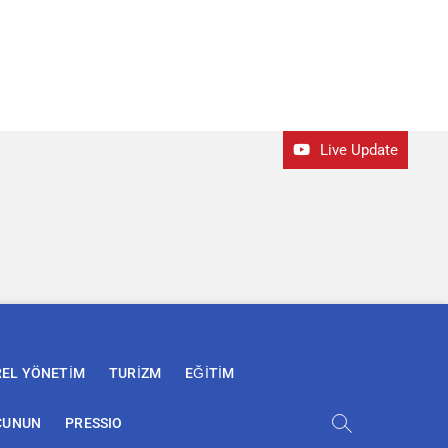
Live Update
REL YÖNETİM
TURİZM
EĞİTİM
ÇUNUN
PRESSIO