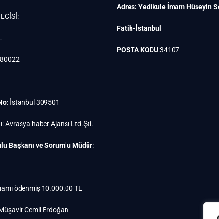
Adres: Yedikule İmam Hüseyin S
LCİSİ:
Fatih-İstanbul
L
POSTA KODU
:34107
880022
 No
: İstanbul 309501
ı: Avrasya haber Ajansı Ltd.Şti.
lu Başkanı ve Sorumlu Müdür
:
amı ödenmiş 10.000.00 TL
 Müşavir Cemil Erdoğan