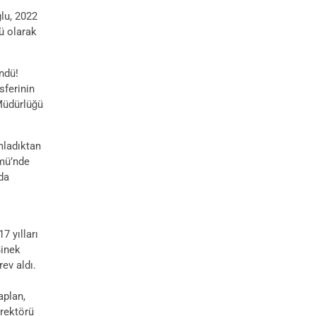
lu, 2022
ü olarak
ndü!
sferinin
 Müdürlüğü
mladıktan
ümü’nde
da
 yılları
Binek
ev aldı.
aplan,
irektörü