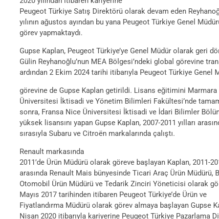
2020 yılından itibaren kariyerine
Peugeot Türkiye Satış Direktörü olarak devam eden Reyhanoğ
yılının ağustos ayından bu yana Peugeot Türkiye Genel Müdür
görev yapmaktaydı.
Gupse Kaplan, Peugeot Türkiye’ye Genel Müdür olarak geri dö
Gülin Reyhanoğlu’nun MEA Bölgesi’ndeki global görevine tran
ardından 2 Ekim 2024 tarihi itibarıyla Peugeot Türkiye Genel
görevine de Gupse Kaplan getirildi. Lisans eğitimini Marmara
Üniversitesi İktisadi ve Yönetim Bilimleri Fakültesi’nde tama
sonra, Fransa Nice Üniversitesi İktisadi ve İdari Bilimler Böl
yüksek lisansını yapan Gupse Kaplan, 2007-2011 yılları arasın
sırasıyla Subaru ve Citroën markalarında çalıştı.
Renault markasında
2011’de Ürün Müdürü olarak göreve başlayan Kaplan, 2011-2017
arasında Renault Mais bünyesinde Ticari Araç Ürün Müdürü, 
Otomobil Ürün Müdürü ve Tedarik Zinciri Yöneticisi olarak gör
Mayıs 2017 tarihinden itibaren Peugeot Türkiye’de Ürün ve
Fiyatlandırma Müdürü olarak görev almaya başlayan Gupse K
Nisan 2020 itibarıyla kariyerine Peugeot Türkiye Pazarlama D