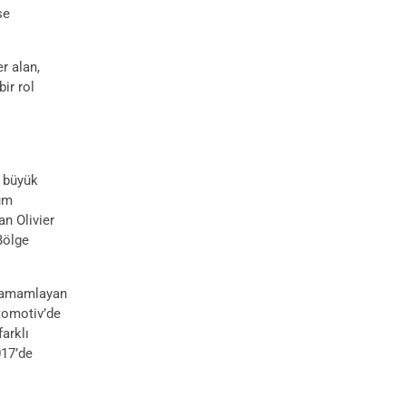
se
r alan,
ir rol
6 büyük
tüm
n Olivier
Bölge
 tamamlayan
tomotiv’de
farklı
017’de