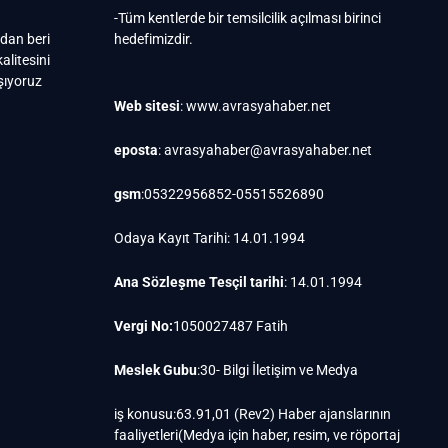
-Tüm kentlerde bir temsilcilik açılması birinci
ndan beri
hedefimizdir.
alitesini
ışıyoruz
Web sitesi
: www.avrasyahaber.net
eposta
: avrasyahaber@avrasyahaber.net
gsm
:05322956852-05515526890
Odaya Kayıt Tarihi: 14.01.1994
Ana Sözleşme Tesçil tarihi
: 14.01.1994
Vergi No:
1050027487 Fatih
Meslek Gubu
:30- Bilgi İletişim ve Medya
iş konusu:63.91,01 (Rev2) Haber ajanslarının
faaliyetleri(Medya için haber, resim, ve röportaj