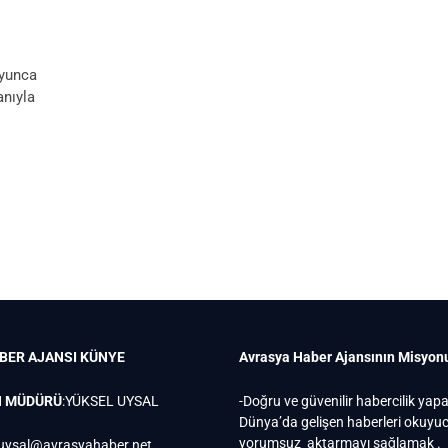
oyunca
anıyla
BER AJANSI
KÜNYE
Avrasya Haber Ajansının Misyon
N MÜDÜRÜ
:YÜKSEL UYSAL
-Doğru ve güvenilir habercilik yap
Dünya’da gelişen haberleri okuy
yorumsuz aktarmayı sağlamak .
uysal@avrasyahaber.net