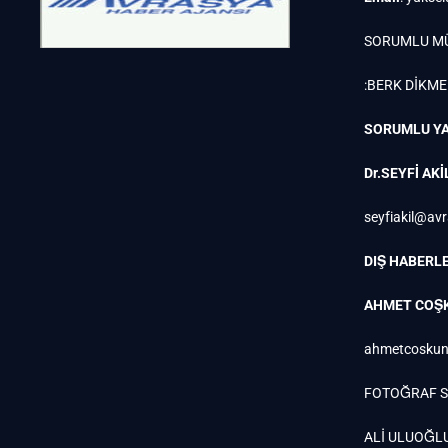
SORUMLU M
:BERK DİKM
SORUMLU YA
Dr.SEYFİ AKİ
seyfiakil@av
DIŞ HABERLE
AHMET COŞ
ahmetcoskun
FOTOĞRAF S
ALİ ULUOĞL