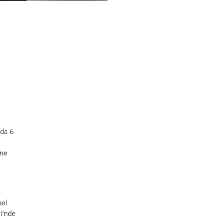
mda 6
ine
nel
i’nde