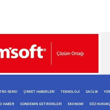
TRO-SERGİ
ŞİRKET HABERLERİ
TEKNOLOJİ
SAĞLIK
YE
EO HABER
GÜNDEMİN GETİRDİKLERİ
EKONOMİ
SÖZ HUKUK