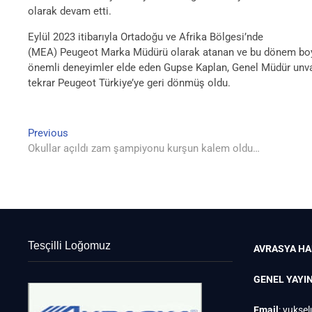
olarak devam etti.
Eylül 2023 itibarıyla Ortadoğu ve Afrika Bölgesi’nde
(MEA) Peugeot Marka Müdürü olarak atanan ve bu dönem b
önemli deneyimler elde eden Gupse Kaplan, Genel Müdür unv
tekrar Peugeot Türkiye’ye geri dönmüş oldu.
Previous
Yazı
Previous
post:
Okullar açıldı zam şampiyonu kurşun kalem oldu…
gezinmesi
Tesçilli Loğomuz
AVRASYA HA
GENEL YAYI
Email
:
yuksel