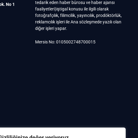
tedarik eden haber bürosu ve haber ajansı
ok. No 1
faaliyetleri)iştigal konusu ile ilgili olarak
fotoğrafçılık, filimcilik, yayıncılık, prodöktörlük,
reklamcılık işleri ile Ana sözleşmede yazılı olan
diğer işleri yapar.
Mersis No: 0105002748700015
Gizliliğinize değer veriyoruz