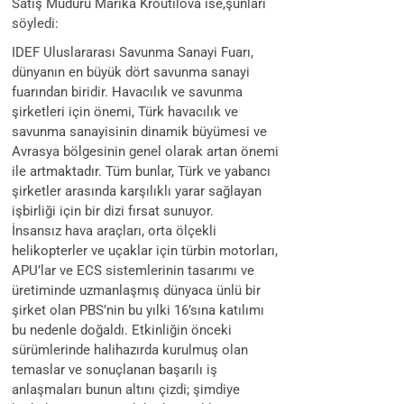
Satış Müdürü Marika Kroutilova ise,şunları
söyledi:
IDEF Uluslararası Savunma Sanayi Fuarı,
dünyanın en büyük dört savunma sanayi
fuarından biridir. Havacılık ve savunma
şirketleri için önemi, Türk havacılık ve
savunma sanayisinin dinamik büyümesi ve
Avrasya bölgesinin genel olarak artan önemi
ile artmaktadır. Tüm bunlar, Türk ve yabancı
şirketler arasında karşılıklı yarar sağlayan
işbirliği için bir dizi fırsat sunuyor.
İnsansız hava araçları, orta ölçekli
helikopterler ve uçaklar için türbin motorları,
APU’lar ve ECS sistemlerinin tasarımı ve
üretiminde uzmanlaşmış dünyaca ünlü bir
şirket olan PBS’nin bu yılki 16’sına katılımı
bu nedenle doğaldı. Etkinliğin önceki
sürümlerinde halihazırda kurulmuş olan
temaslar ve sonuçlanan başarılı iş
anlaşmaları bunun altını çizdi; şimdiye