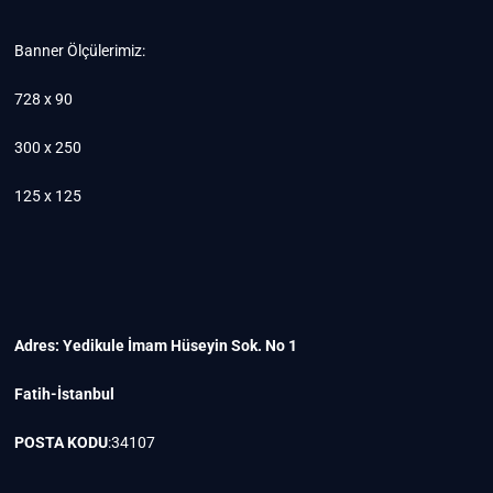
Banner Ölçülerimiz:
728 x 90
300 x 250
125 x 125
Adres: Yedikule İmam Hüseyin Sok. No 1
Fatih-İstanbul
POSTA KODU
:34107