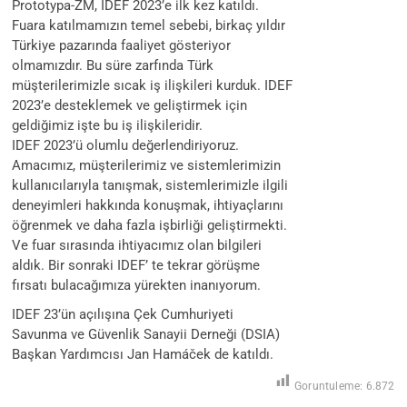
Prototypa-ZM, IDEF 2023’e ilk kez katıldı.
Fuara katılmamızın temel sebebi, birkaç yıldır
Türkiye pazarında faaliyet gösteriyor
olmamızdır. Bu süre zarfında Türk
müşterilerimizle sıcak iş ilişkileri kurduk. IDEF
2023’e desteklemek ve geliştirmek için
geldiğimiz işte bu iş ilişkileridir.
IDEF 2023’ü olumlu değerlendiriyoruz.
Amacımız, müşterilerimiz ve sistemlerimizin
kullanıcılarıyla tanışmak, sistemlerimizle ilgili
deneyimleri hakkında konuşmak, ihtiyaçlarını
öğrenmek ve daha fazla işbirliği geliştirmekti.
Ve fuar sırasında ihtiyacımız olan bilgileri
aldık. Bir sonraki IDEF’ te tekrar görüşme
fırsatı bulacağımıza yürekten inanıyorum.
IDEF 23’ün açılışına Çek Cumhuriyeti
Savunma ve Güvenlik Sanayii Derneği (DSIA)
Başkan Yardımcısı Jan Hamáček de katıldı.
Goruntuleme:
6.872