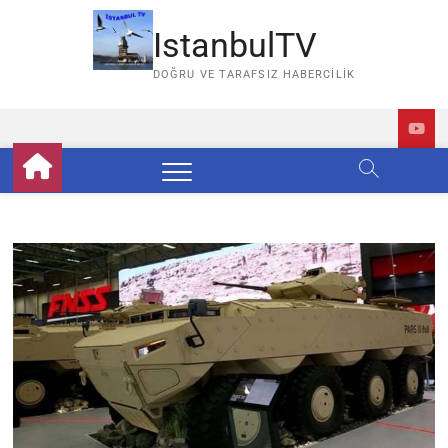
Skip
to
IstanbulTV
content
DOĞRU VE TARAFSIZ HABERCILIK