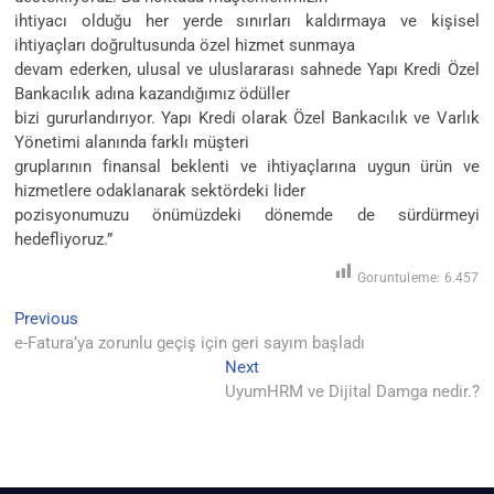
ihtiyacı olduğu her yerde sınırları kaldırmaya ve kişisel
ihtiyaçları doğrultusunda özel hizmet sunmaya
devam ederken, ulusal ve uluslararası sahnede Yapı Kredi Özel
Bankacılık adına kazandığımız ödüller
bizi gururlandırıyor. Yapı Kredi olarak Özel Bankacılık ve Varlık
Yönetimi alanında farklı müşteri
gruplarının finansal beklenti ve ihtiyaçlarına uygun ürün ve
hizmetlere odaklanarak sektördeki lider
pozisyonumuzu önümüzdeki dönemde de sürdürmeyi
hedefliyoruz.”
Goruntuleme:
6.457
Yazı
Previous
Previous
post:
e-Fatura’ya zorunlu geçiş için geri sayım başladı
gezinmesi
Next
Next
post:
UyumHRM ve Dijital Damga nedir.?