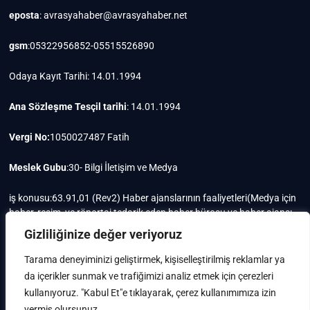
eposta
: avrasyahaber@avrasyahaber.net
gsm
:05322956852-05515526890
Odaya Kayıt Tarihi: 14.01.1994
Ana Sözleşme Tesçil tarihi
: 14.01.1994
Vergi No:
1050027487 Fatih
Meslek Gubu
:30- Bilgi İletişim ve Medya
iş konusu:63.91,01 (Rev2) Haber ajanslarının faaliyetleri(Medya için
haber, resim, ve röportaj tedarik eden haber bürosu ve haber ajansı
faaliyetleri)iştigal konusu ile ilgili olarak fotoğrafçılık, filimcilik,
Gizliliğinize değer veriyoruz
yayıncılık, prodöktörlük, reklamcılık işleri ile Ana sözleşmede yazılı
olan diğer işleri yapar.
Tarama deneyiminizi geliştirmek, kişiselleştirilmiş reklamlar ya
da içerikler sunmak ve trafiğimizi analiz etmek için çerezleri
Mersis No: 0105002748700015
kullanıyoruz. "Kabul Et"e tıklayarak, çerez kullanımımıza izin
vermiş olursunuz.