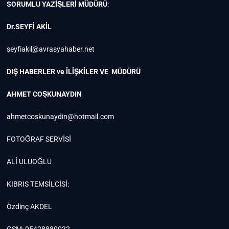
SORUMLU YAZİŞLERİ MÜDÜRÜ
:
Dr.SEYFİ AKİL
seyfiakil@avrasyahaber.net
DIŞ HABERLER ve İLİŞKİLER VE MÜDÜRÜ
AHMET COŞKUNAYDIN
ahmetcoskunaydin@hotmail.com
FOTOĞRAF SERVİSİ
ALİ ULUOĞLU
KIBRIS TEMSİLCİSİ:
Özdinç AKDEL
GSM: 05428880022