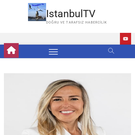
Skip
to
IstanbulTV
content
DOĞRU VE TARAFSIZ HABERCILIK