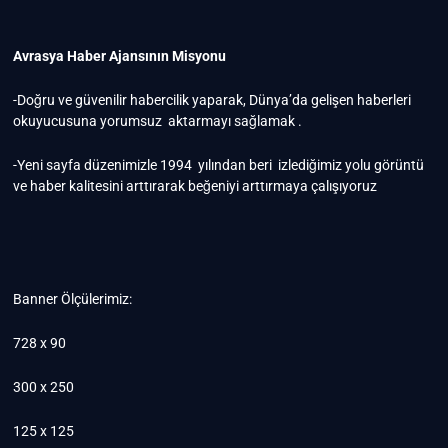
Avrasya Haber Ajansının Misyonu
-Doğru ve güvenilir habercilik yaparak, Dünya’da gelişen haberleri
okuyucusuna yorumsuz aktarmayı sağlamak .
-Yeni sayfa düzenimizle 1994 yılından beri izlediğimiz yolu görüntü
ve haber kalitesini arttırarak beğeniyi arttırmaya çalışıyoruz
Banner Ölçülerimiz:
728 x 90
300 x 250
125 x 125