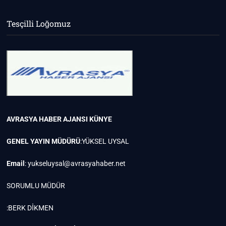
Tesçilli Loğomuz
AVRASYA HABER AJANSI
KÜNYE
GENEL YAYIN MÜDÜRÜ
:YÜKSEL UYSAL
Email
:
yukseluysal@avrasyahaber.net
SORUMLU MÜDÜR
:BERK DİKMEN