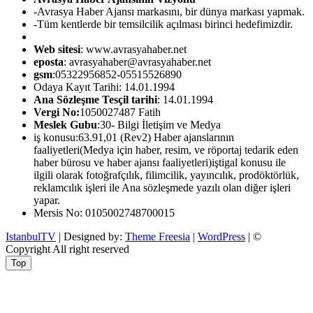
-Avrasya Haber Ajansı markasını, bir dünya markası yapmak.
-Tüm kentlerde bir temsilcilik açılması birinci hedefimizdir.
Web sitesi
: www.avrasyahaber.net
eposta
: avrasyahaber@avrasyahaber.net
gsm
:05322956852-05515526890
Odaya Kayıt Tarihi: 14.01.1994
Ana Sözleşme Tesçil tarihi
: 14.01.1994
Vergi No:
1050027487 Fatih
Meslek Gubu
:30- Bilgi İletişim ve Medya
iş konusu:63.91,01 (Rev2) Haber ajanslarının
faaliyetleri(Medya için haber, resim, ve röportaj tedarik eden
haber bürosu ve haber ajansı faaliyetleri)iştigal konusu ile
ilgili olarak fotoğrafçılık, filimcilik, yayıncılık, prodöktörlük,
reklamcılık işleri ile Ana sözleşmede yazılı olan diğer işleri
yapar.
Mersis No: 0105002748700015
IstanbulTV
| Designed by:
Theme Freesia
|
WordPress
| ©
Copyright All right reserved
Top