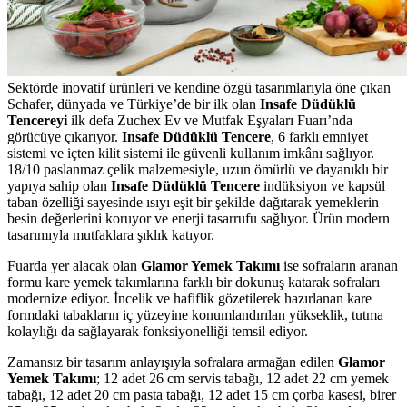
Sektörde inovatif ürünleri ve kendine özgü tasarımlarıyla öne çıkan
Schafer, dünyada ve Türkiye’de bir ilk olan
Insafe Düdüklü
Tencereyi
ilk defa Zuchex Ev ve Mutfak Eşyaları Fuarı’nda
görücüye çıkarıyor.
Insafe Düdüklü Tencere
, 6 farklı emniyet
sistemi ve içten kilit sistemi ile güvenli kullanım imkânı sağlıyor.
18/10 paslanmaz çelik malzemesiyle, uzun ömürlü ve dayanıklı bir
yapıya sahip olan
Insafe Düdüklü Tencere
indüksiyon ve kapsül
taban özelliği sayesinde ısıyı eşit bir şekilde dağıtarak yemeklerin
besin değerlerini koruyor ve enerji tasarrufu sağlıyor. Ürün modern
tasarımıyla mutfaklara şıklık katıyor.
Fuarda yer alacak olan
Glamor Yemek Takımı
ise sofraların aranan
formu kare yemek takımlarına farklı bir dokunuş katarak sofraları
modernize ediyor. İncelik ve hafiflik gözetilerek hazırlanan kare
formdaki tabakların iç yüzeyine konumlandırılan yükseklik, tutma
kolaylığı da sağlayarak fonksiyonelliği temsil ediyor.
Zamansız bir tasarım anlayışıyla sofralara armağan edilen
Glamor
Yemek Takımı
; 12 adet 26 cm servis tabağı, 12 adet 22 cm yemek
tabağı, 12 adet 20 cm pasta tabağı, 12 adet 15 cm çorba kasesi, birer