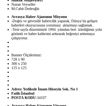
Hukuk Müşavirleri
:
Nuran Veyseller
M.Cahit Dedeoğlu
Avrasya Haber Ajansının Misyonu
-Doğru ve güvenilir habercilik yaparak, Dünya’da gelişen
haberleri okuyucusuna yorumsuz aktarmayı sağlamak .
-Yeni sayfa düzenimizle 1994 yılından beri izlediğimiz yolu
görüntü ve haber kalitesini arttırarak beğeniyi arttırmaya
çalışıyoruz
Banner Ölçülerimiz:
728 x 90
300 x 250
125 x 125
Adres: Yedikule İmam Hüseyin Sok. No 1
Fatih-İstanbul
POSTA KODU
:34107
Avrasya Haber Ajansının Vizyonu