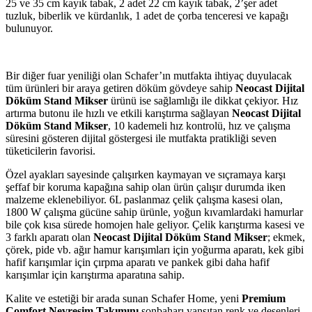
25 ve 35 cm kayık tabak, 2 adet 22 cm kayık tabak, 2’şer adet
tuzluk, biberlik ve kürdanlık, 1 adet de çorba tenceresi ve kapağı
bulunuyor.
Bir diğer fuar yeniliği olan Schafer’ın mutfakta ihtiyaç duyulacak
tüm ürünleri bir araya getiren döküm gövdeye sahip
Neocast Dijital
Döküm Stand Mikser
ürünü ise sağlamlığı ile dikkat çekiyor. Hız
artırma butonu ile hızlı ve etkili karıştırma sağlayan
Neocast Dijital
Döküm Stand Mikser
, 10 kademeli hız kontrolü, hız ve çalışma
süresini gösteren dijital göstergesi ile mutfakta pratikliği seven
tüketicilerin favorisi.
Özel ayakları sayesinde çalışırken kaymayan ve sıçramaya karşı
şeffaf bir koruma kapağına sahip olan ürün çalışır durumda iken
malzeme eklenebiliyor. 6L paslanmaz çelik çalışma kasesi olan,
1800 W çalışma gücüne sahip ürünle, yoğun kıvamlardaki hamurlar
bile çok kısa sürede homojen hale geliyor. Çelik karıştırma kasesi ve
3 farklı aparatı olan
Neocast Dijital Döküm Stand Mikser
; ekmek,
çörek, pide vb. ağır hamur karışımları için yoğurma aparatı, kek gibi
hafif karışımlar için çırpma aparatı ve pankek gibi daha hafif
karışımlar için karıştırma aparatına sahip.
Kalite ve estetiği bir arada sunan Schafer Home, yeni
Premium
Comfort Nevresim Takımı
nı
sonbaharı yansıtan renk ve desenleri