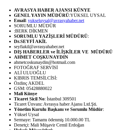
AVRASYA HABER AJANSI
KÜNYE
GENEL YAYIN MÜDÜRÜ
:YÜKSEL UYSAL
Email
:
yukseluysal@avrasyahaber.net
SORUMLU MÜDÜR
:BERK DİKMEN
SORUMLU YAZİŞLERİ MÜDÜRÜ
:
Dr.SEYFİ AKİL
seyfiakil@avrasyahaber.net
DIŞ HABERLER ve İLİŞKİLER VE MÜDÜRÜ
AHMET COŞKUNAYDIN
ahmetcoskunaydin@hotmail.com
FOTOĞRAF SERVİSİ
ALİ ULUOĞLU
KIBRIS TEMSİLCİSİ:
Özdinç AKDEL
GSM: 05428880022
Mali Künye
Ticaret Sicil No
: İstanbul 309501
Ticaret Ünvanı: Avrasya haber Ajansı Ltd.Şti.
Yönetim Kurulu Başkanı ve Sorumlu Müdür
:
Yüksel Uysal
Sermaye: Tamamı ödenmiş 10.000.00 TL
Denetçi: Mali Müşavir Cemil Erdoğan