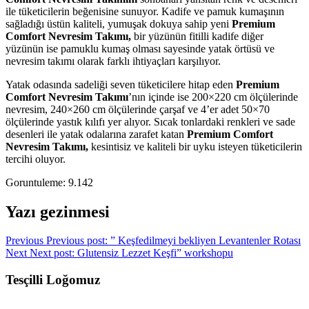
ile tüketicilerin beğenisine sunuyor. Kadife ve pamuk kumaşının
sağladığı üstün kaliteli, yumuşak dokuya sahip yeni
Premium
Comfort Nevresim Takımı,
bir yüzünün fitilli kadife diğer
yüzünün ise pamuklu kumaş olması sayesinde yatak örtüsü ve
nevresim takımı olarak farklı ihtiyaçları karşılıyor.
Yatak odasında sadeliği seven tüketicilere hitap eden
Premium
Comfort Nevresim Takımı
’nın içinde ise 200×220 cm ölçülerinde
nevresim, 240×260 cm ölçülerinde çarşaf ve 4’er adet 50×70
ölçülerinde yastık kılıfı yer alıyor. Sıcak tonlardaki renkleri ve sade
desenleri ile yatak odalarına zarafet katan
Premium Comfort
Nevresim Takımı,
kesintisiz ve kaliteli bir uyku isteyen tüketicilerin
tercihi oluyor.
Goruntuleme:
9.142
Yazı gezinmesi
Previous
Previous post:
” Keşfedilmeyi bekliyen Levantenler Rotası
Next
Next post:
Glutensiz Lezzet Keşfi” workshopu
Tesçilli Loğomuz