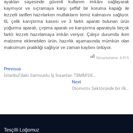
ayakları sayesinde güvenli kullanım imkânı sağlayarak
kaymıyor ve sıçramaya karşı şeffaf bir koruma kapağı ile
lezzetli tarifleri hazırlarken mutfakların temiz kalmasını sağlıyor.
6L çelik karıştırma kasesi ve 3 farklı aparatı bulunan ürün
yoğurma aparatı, çırpma aparatı ve karıştırma aparatıyla birçok
farklı lezzeti hazırlamaya imkân veriyor. Çalışır durumda iken
malzeme eklenebilen ürün, hazırlık aşamasında mümkün olan
maksimum pratikliği sağlıyor ve zaman kaybını önlüyor.
Goruntuleme:
4.915
Previous
Yazı
Previous
post:
İstanbul’daki Samsunlu İş İnsanları TBMM’DE…
gezinmesi
Next
Next
post:
Otomotiv Sektöründe bir ilk…
Tesçilli Loğomuz