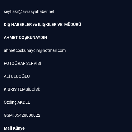
seyfiakil@avrasyahaber.net
DIŞ HABERLER ve İLİŞKİLER VE MÜDÜRÜ
AHMET COŞKUNAYDIN
ahmetcoskunaydin@hotmail.com
FOTOĞRAF SERVİSİ
ALİ ULUOĞLU
KIBRIS TEMSİLCİSİ:
Özdinç AKDEL
GSM: 05428880022
Mali Künye