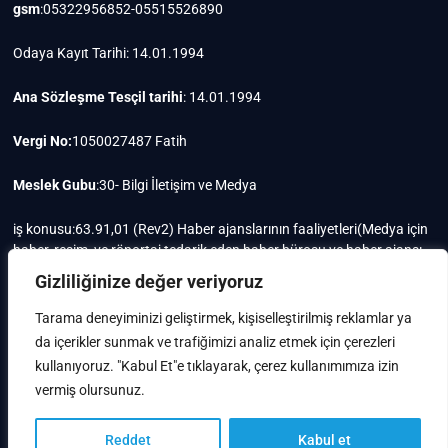
gsm
:05322956852-05515526890
Odaya Kayıt Tarihi: 14.01.1994
Ana Sözleşme Tesçil tarihi
: 14.01.1994
Vergi No:
1050027487 Fatih
Meslek Gubu
:30- Bilgi İletişim ve Medya
iş konusu:63.91,01 (Rev2) Haber ajanslarının faaliyetleri(Medya için
haber, resim, ve röportaj tedarik eden haber bürosu ve haber ajansı
faaliyetleri)iştigal konusu ile ilgili olarak fotoğrafçılık, filimcilik,
Gizliliğinize değer veriyoruz
yayıncılık, prodöktörlük, reklamcılık işleri ile Ana sözleşmede yazılı
olan diğer işleri yapar.
Tarama deneyiminizi geliştirmek, kişiselleştirilmiş reklamlar ya
da içerikler sunmak ve trafiğimizi analiz etmek için çerezleri
Mersis No: 0105002748700015
kullanıyoruz. "Kabul Et"e tıklayarak, çerez kullanımımıza izin
vermiş olursunuz.
Reddet
Kabul et
IstanbulTV
| Designed by:
Theme Freesia
|
WordPress
| © Copyright All right