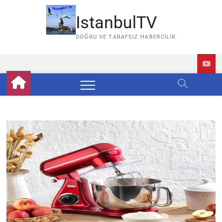
Skip
to
IstanbulTV
content
DOĞRU VE TARAFSIZ HABERCILIK