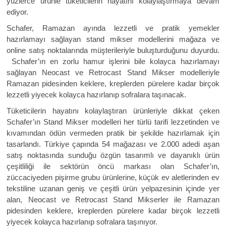
yüzlerce ürünle tüketicilerin hayatını kolaylaştırmaya devam
ediyor.
Schafer, Ramazan ayında lezzetli ve pratik yemekler
hazırlamayı sağlayan stand mikser modellerini mağaza ve
online satış noktalarında müşterileriyle buluşturduğunu duyurdu.
Schafer’ın en zorlu hamur işlerini bile kolayca hazırlamayı
sağlayan Neocast ve Retrocast Stand Mikser modelleriyle
Ramazan pidesinden keklere, kreplerden pürelere kadar birçok
lezzetli yiyecek kolayca hazırlanıp sofralara taşınacak.
Tüketicilerin hayatını kolaylaştıran ürünleriyle dikkat çeken
Schafer’ın Stand Mikser modelleri her türlü tarifi lezzetinden ve
kıvamından ödün vermeden pratik bir şekilde hazırlamak için
tasarlandı. Türkiye çapında 54 mağazası ve 2.000 adedi aşan
satış noktasında sunduğu özgün tasarımlı ve dayanıklı ürün
çeşitliliği ile sektörün öncü markası olan Schafer’ın,
züccaciyeden pişirme grubu ürünlerine, küçük ev aletlerinden ev
tekstiline uzanan geniş ve çeşitli ürün yelpazesinin içinde yer
alan, Neocast ve Retrocast Stand Mikserler ile Ramazan
pidesinden keklere, kreplerden pürelere kadar birçok lezzetli
yiyecek kolayca hazırlanıp sofralara taşınıyor.