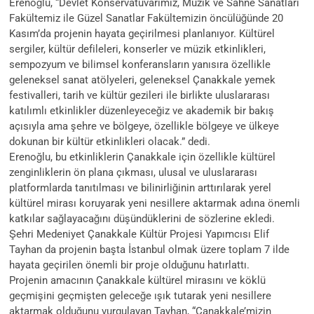
Erenoğlu, “Devlet Konservatuvarımız, Müzik ve Sahne Sanatları
Fakültemiz ile Güzel Sanatlar Fakültemizin öncülüğünde 20
Kasım’da projenin hayata geçirilmesi planlanıyor. Kültürel
sergiler, kültür defileleri, konserler ve müzik etkinlikleri,
sempozyum ve bilimsel konferansların yanısıra özellikle
geleneksel sanat atölyeleri, geleneksel Çanakkale yemek
festivalleri, tarih ve kültür gezileri ile birlikte uluslararası
katılımlı etkinlikler düzenleyeceğiz ve akademik bir bakış
açısıyla ama şehre ve bölgeye, özellikle bölgeye ve ülkeye
dokunan bir kültür etkinlikleri olacak.” dedi.
Erenoğlu, bu etkinliklerin Çanakkale için özellikle kültürel
zenginliklerin ön plana çıkması, ulusal ve uluslararası
platformlarda tanıtılması ve bilinirliğinin arttırılarak yerel
kültürel mirası koruyarak yeni nesillere aktarmak adına önemli
katkılar sağlayacağını düşündüklerini de sözlerine ekledi.
Şehri Medeniyet Çanakkale Kültür Projesi Yapımcısı Elif
Tayhan da projenin başta İstanbul olmak üzere toplam 7 ilde
hayata geçirilen önemli bir proje olduğunu hatırlattı.
Projenin amacının Çanakkale kültürel mirasını ve köklü
geçmişini geçmişten geleceğe ışık tutarak yeni nesillere
aktarmak olduğunu vurgulayan Tayhan, “Çanakkale’mizin