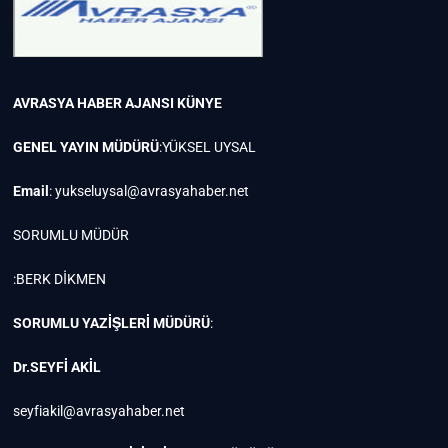
AVRASYA HABER AJANSI
KÜNYE
GENEL YAYIN MÜDÜRÜ
:YÜKSEL UYSAL
Email
:
yukseluysal@avrasyahaber.net
SORUMLU MÜDÜR
:BERK DİKMEN
SORUMLU YAZİŞLERİ MÜDÜRÜ
:
Dr.SEYFİ AKİL
seyfiakil@avrasyahaber.net