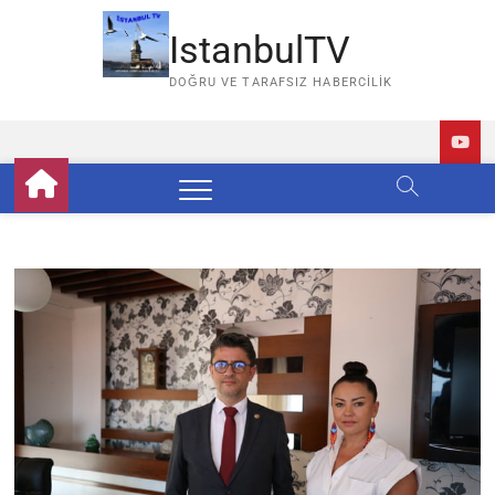
Skip
to
IstanbulTV
content
DOĞRU VE TARAFSIZ HABERCILIK