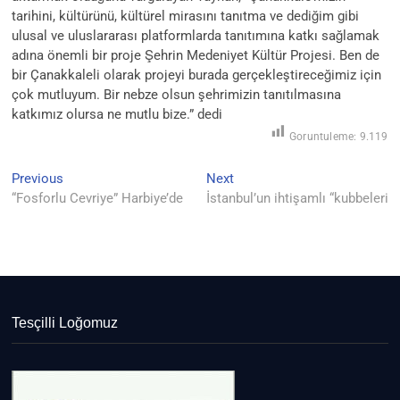
tarihini, kültürünü, kültürel mirasını tanıtma ve dediğim gibi
ulusal ve uluslararası platformlarda tanıtımına katkı sağlamak
adına önemli bir proje Şehrin Medeniyet Kültür Projesi. Ben de
bir Çanakkaleli olarak projeyi burada gerçekleştireceğimiz için
çok mutluyum. Bir nebze olsun şehrimizin tanıtılmasına
katkımız olursa ne mutlu bize.” dedi
Goruntuleme:
9.119
Previous
Next
Yazı
Previous
Next
post:
post:
“Fosforlu Cevriye” Harbiye’de
İstanbul’un ihtişamlı “kubbeleri
gezinmesi
Tesçilli Loğomuz