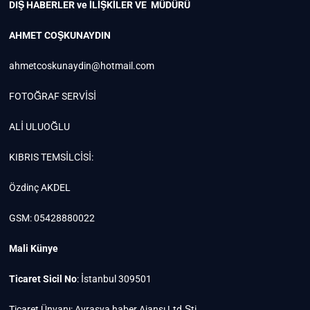
DIŞ HABERLER ve İLİŞKİLER VE MÜDÜRÜ
AHMET COŞKUNAYDIN
ahmetcoskunaydin@hotmail.com
FOTOĞRAF SERVİSİ
ALİ ULUOĞLU
KIBRIS TEMSİLCİSİ:
Özdinç AKDEL
GSM: 05428880022
Mali Künye
Ticaret Sicil No
: İstanbul 309501
Ticaret Ünvanı: Avrasya haber Ajansı Ltd.Şti.