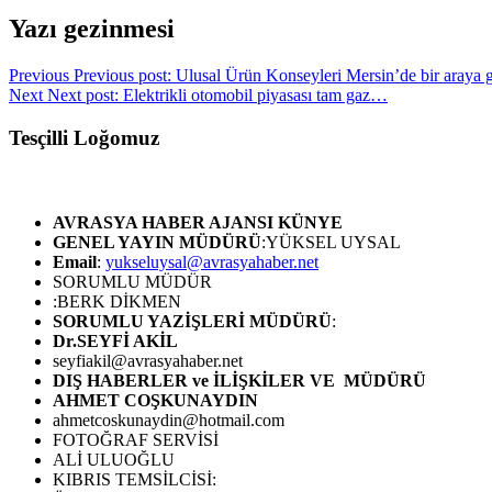
Yazı gezinmesi
Previous
Previous post:
Ulusal Ürün Konseyleri Mersin’de bir araya g
Next
Next post:
Elektrikli otomobil piyasası tam gaz…
Tesçilli Loğomuz
AVRASYA HABER AJANSI
KÜNYE
GENEL YAYIN MÜDÜRÜ
:YÜKSEL UYSAL
Email
:
yukseluysal@avrasyahaber.net
SORUMLU MÜDÜR
:BERK DİKMEN
SORUMLU YAZİŞLERİ MÜDÜRÜ
:
Dr.SEYFİ AKİL
seyfiakil@avrasyahaber.net
DIŞ HABERLER ve İLİŞKİLER VE MÜDÜRÜ
AHMET COŞKUNAYDIN
ahmetcoskunaydin@hotmail.com
FOTOĞRAF SERVİSİ
ALİ ULUOĞLU
KIBRIS TEMSİLCİSİ: