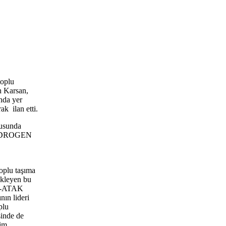
toplu
n Karsan,
ında yer
k ilan etti.
tusunda
A HYDROGEN
oplu taşıma
ekleyen bu
 e-ATAK
nın lideri
plu
sinde de
lim