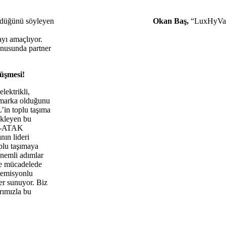
 ilgi gördüğünü söyleyen
Okan Baş,
“LuxHyVal,
ayı amaçlıyor.
onusunda partner
nüşmesi!
lektrikli,
k marka olduğunu
in toplu taşıma
ekleyen bu
 e-ATAK
nın lideri
plu taşımaya
önemli adımlar
yle mücadelede
r emisyonlu
ler sunuyor. Biz
rımızla bu