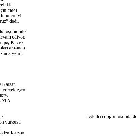
ellikle
çin ciddi
ının en iyi
ruz” dedi.
e dönüşümünde
devam ediyor.
vrupa, Kuzey
ları arasında
şında yerini
ve Karsan
la gerçekleşen
ikte,
 e-ATA
lebilir bir gelecek hedefleri doğrultusunda doğadan i
yon vurgusu
n
m eden Karsan,