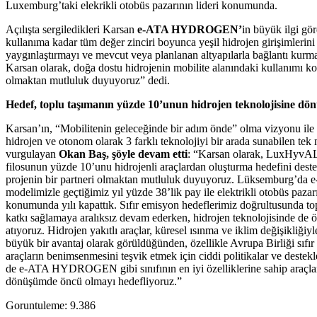
Luxemburg’taki elekrikli otobüs pazarının lideri konumunda.
Açılışta sergiledikleri Karsan
e-ATA HYDROGEN’
in büyük
kullanıma kadar tüm değer zinciri boyunca yeşil hidrojen girişimlerini
yaygınlaştırmayı ve mevcut veya planlanan altyapılarla bağlantı kurm
Karsan olarak, doğa dostu hidrojenin mobilite alanındaki kullanımı k
olmaktan mutluluk duyuyoruz” dedi.
Hedef, toplu taşımanın yüzde 10’unun hidrojen teknolojisine dö
Karsan’ın, “Mobilitenin geleceğinde bir adım önde” olma vizyonu ile e
hidrojen ve otonom olarak 3 farklı teknolojiyi bir arada sunabilen te
vurgulayan
Okan Baş, şöyle devam etti
: “Karsan olarak, LuxHyvAL’
filosunun yüzde 10’unu hidrojenli araçlardan oluşturma hedefini dest
projenin bir partneri olmaktan mutluluk duyuyoruz. Lüksemburg’da
modelimizle geçtiğimiz yıl yüzde 38’lik pay ile elektrikli otobüs pazarı
konumunda yılı kapattık. Sıfır emisyon hedeflerimiz doğrultusunda to
katkı sağlamaya aralıksız devam ederken, hidrojen teknolojisinde de 
atıyoruz. Hidrojen yakıtlı araçlar, küresel ısınma ve iklim değişikliği
büyük bir avantaj olarak görüldüğünden, özellikle Avrupa Birliği sıfı
araçların benimsenmesini teşvik etmek için ciddi politikalar ve destek
de e-ATA HYDROGEN gibi sınıfının en iyi özelliklerine sahip araçla
dönüşümde öncü olmayı hedefliyoruz.”
Goruntuleme:
9.386