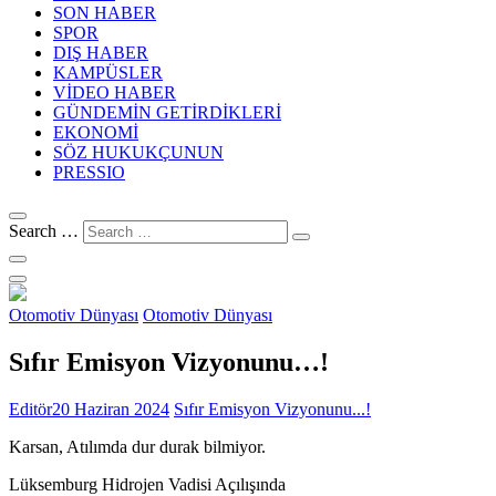
SON HABER
SPOR
DIŞ HABER
KAMPÜSLER
VİDEO HABER
GÜNDEMİN GETİRDİKLERİ
EKONOMİ
SÖZ HUKUKÇUNUN
PRESSIO
Search …
Otomotiv Dünyası
Otomotiv Dünyası
Sıfır Emisyon Vizyonunu…!
Editör
20 Haziran 2024
Sıfır Emisyon Vizyonunu...!
Karsan, Atılımda dur durak bilmiyor.
Lüksemburg Hidrojen Vadisi Açılışında