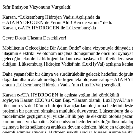
Sıfır Emisyon Vizyonunu Vurguladı!
Karsan, “Lüksemburg Hidrojen Vadisi Açılışında da
e-ATA HYDROGEN ile Yerini Aldı! Ben de varım ” dedi.
Karsan, e-ATA HYDROGEN ile Lüksemburg’da
Çevre Dostu Ulaşımı Destekliyor!
Mobilitenin Geleceğinde Bir Adım Önde” olma vizyonuyla dünyada 
ulaşımın elektrikli ve otonom araçlara dönüşümünde öncü rol oynaya
geleceğin teknolojisi hidrojeni kullanmaya başlayan ilk üreticiler aras
aldığını ,Lüksemburg Hidrojen Vadisi’nin (LuxHyVal) açılışına katılara
Daha yaşanabilir bir dünya ve sürdürülebilir gelecek hedefleri doğrul
doğadan ilham alarak ürettiği hidrojen teknolojisine sahip e-AT
aracını ,Lüksemburg Hidrojen Vadisi’nin (LuxHyVal) sergiledi.
Karsan e-ATA HYDROGEN’in açılışta yoğun ilgi gördüğünü
söyleyen Karsan CEO’su Okan Baş, “Karsan olarak, LuxHyvAL’in t
filosunun yüzde 10’unu hidrojenli araçlardan oluşturma hedefini dest
projenin bir partneri olmaktan mutluluk duyuyoruz. Lüksemburg’da
modelimizle geçtiğimiz yıl yüzde 38’lik pay ile elektrikli otobüs pazarı
konumunda yılı kapattık. Sıfır emisyon hedeflerimiz doğrultusunda to
taşımaya katkı sağlamaya aralıksız devam ederken, hidrojen teknoloji
önemli adımlar atıyoruz. Hidrojen yakıtlı araçlar, küresel ısınma ve ik