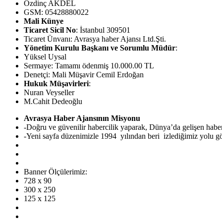
Özdinç AKDEL
GSM: 05428880022
Mali Künye
Ticaret Sicil No
: İstanbul 309501
Ticaret Ünvanı: Avrasya haber Ajansı Ltd.Şti.
Yönetim Kurulu Başkanı ve Sorumlu Müdür
:
Yüksel Uysal
Sermaye: Tamamı ödenmiş 10.000.00 TL
Denetçi: Mali Müşavir Cemil Erdoğan
Hukuk Müşavirleri
:
Nuran Veyseller
M.Cahit Dedeoğlu
Avrasya Haber Ajansının Misyonu
-Doğru ve güvenilir habercilik yaparak, Dünya’da gelişen hab
-Yeni sayfa düzenimizle 1994 yılından beri izlediğimiz yolu görü
Banner Ölçülerimiz:
728 x 90
300 x 250
125 x 125