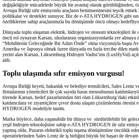
değişikliğiyle mücadelede büyük bir avantaj olarak görüldüğünden, öz
Avrupa Birliği sıfır emisyonlu araçların benimsenmesini teşvik etmek i
politikalar ve destekler sunuyor. Biz de e-ATA HYDROGEN gibi sınıf
özelliklerine sahip araçlarımızla bu dönüşümde öncü olmayı hedefliyo
Dünyada toplu ulaşımın elektrik, hidrojen ve otonom teknolojileri il
öncü rol oynayan Karsan, uluslararası organizasyonlarda yer almaya 
“Mobilitenin Geleceğinde Bir Adım Önde” olma vizyonuyla başta A
Amerika ve Japonya olmak üzere dünyada en fazla tercihe dilen marka
yerini alan Karsan, Lüksemburg Hidrojen Vadisi’nin (LuxHyVal) açılı
aldı.
Toplu ulaşımda sıfır emisyon vurgusu!
Avrupa Birliği heyeti, bakanlık ve belediye temsilcileri, Sales Lentz 
firmalarının yöneticileri ile çok sayıda basın mensubunun katılımlarıy
törende Karsan, hedef pazarlarından biri olan Lüksemburg’daki etkinl
katılımcılara ve ziyaretçilere çevre dostu ulaşım çözümlerinin ötesini
HYDROGEN modeliyle tanıttı.
Marka böylece, daha yaşanabilir bir dünya ve sürdürü
yeşil hidrojen teknolojisine sahip e-ATA HYDROGEN ile sıfır emis
yapmış oldu. Pazarın elektrikli toplu taşıma dönüşümüne öncülük ede
operatörlerinden Sales Lentz ile iş birliğini büyük bir başarı ile deva