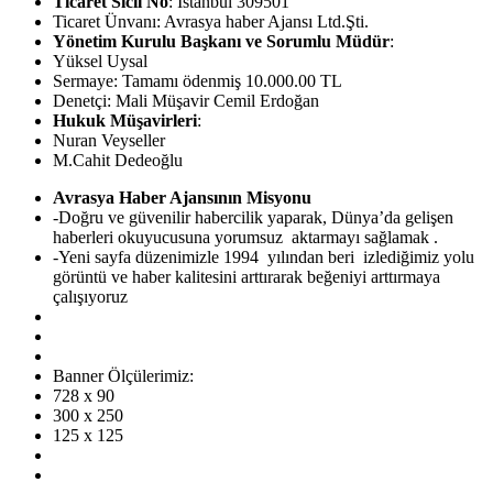
Ticaret Sicil No
: İstanbul 309501
Ticaret Ünvanı: Avrasya haber Ajansı Ltd.Şti.
Yönetim Kurulu Başkanı ve Sorumlu Müdür
:
Yüksel Uysal
Sermaye: Tamamı ödenmiş 10.000.00 TL
Denetçi: Mali Müşavir Cemil Erdoğan
Hukuk Müşavirleri
:
Nuran Veyseller
M.Cahit Dedeoğlu
Avrasya Haber Ajansının Misyonu
-Doğru ve güvenilir habercilik yaparak, Dünya’da gelişen
haberleri okuyucusuna yorumsuz aktarmayı sağlamak .
-Yeni sayfa düzenimizle 1994 yılından beri izlediğimiz yolu
görüntü ve haber kalitesini arttırarak beğeniyi arttırmaya
çalışıyoruz
Banner Ölçülerimiz:
728 x 90
300 x 250
125 x 125