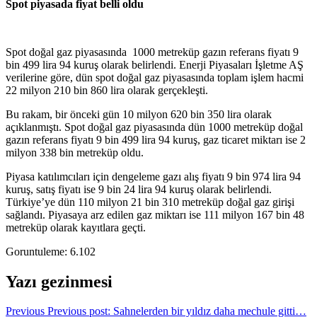
Spot piyasada
fiyat belli oldu
Spot doğal gaz piyasasında 1000 metreküp gazın referans fiyatı 9
bin 499 lira 94 kuruş olarak belirlendi. Enerji Piyasaları İşletme AŞ
verilerine göre, dün spot doğal gaz piyasasında toplam işlem hacmi
22 milyon 210 bin 860 lira olarak gerçekleşti.
Bu rakam, bir önceki gün 10 milyon 620 bin 350 lira olarak
açıklanmıştı. Spot doğal gaz piyasasında dün 1000 metreküp doğal
gazın referans fiyatı 9 bin 499 lira 94 kuruş, gaz ticaret miktarı ise 2
milyon 338 bin metreküp oldu.
Piyasa katılımcıları için dengeleme gazı alış fiyatı 9 bin 974 lira 94
kuruş, satış fiyatı ise 9 bin 24 lira 94 kuruş olarak belirlendi.
Türkiye’ye dün 110 milyon 21 bin 310 metreküp doğal gaz girişi
sağlandı. Piyasaya arz edilen gaz miktarı ise 111 milyon 167 bin 48
metreküp olarak kayıtlara geçti.
Goruntuleme:
6.102
Yazı gezinmesi
Previous
Previous post:
Sahnelerden bir yıldız daha mechule gitti…