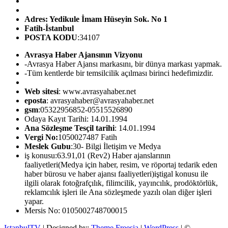
Adres: Yedikule İmam Hüseyin Sok. No 1
Fatih-İstanbul
POSTA KODU
:34107
Avrasya Haber Ajansının Vizyonu
-Avrasya Haber Ajansı markasını, bir dünya markası yapmak.
-Tüm kentlerde bir temsilcilik açılması birinci hedefimizdir.
Web sitesi
: www.avrasyahaber.net
eposta
: avrasyahaber@avrasyahaber.net
gsm
:05322956852-05515526890
Odaya Kayıt Tarihi: 14.01.1994
Ana Sözleşme Tesçil tarihi
: 14.01.1994
Vergi No:
1050027487 Fatih
Meslek Gubu
:30- Bilgi İletişim ve Medya
iş konusu:63.91,01 (Rev2) Haber ajanslarının
faaliyetleri(Medya için haber, resim, ve röportaj tedarik eden
haber bürosu ve haber ajansı faaliyetleri)iştigal konusu ile
ilgili olarak fotoğrafçılık, filimcilik, yayıncılık, prodöktörlük,
reklamcılık işleri ile Ana sözleşmede yazılı olan diğer işleri
yapar.
Mersis No: 0105002748700015
IstanbulTV
| Designed by:
Theme Freesia
|
WordPress
| ©