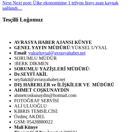
Next
Next post:
Ülke ekonomisine 1 trilyon lirayı aşan kaynak
sağlandı…
Tesçilli Loğomuz
AVRASYA HABER AJANSI
KÜNYE
GENEL YAYIN MÜDÜRÜ
:YÜKSEL UYSAL
Email
:
yukseluysal@avrasyahaber.net
SORUMLU MÜDÜR
:BERK DİKMEN
SORUMLU YAZİŞLERİ MÜDÜRÜ
:
Dr.SEYFİ AKİL
seyfiakil@avrasyahaber.net
DIŞ HABERLER ve İLİŞKİLER VE MÜDÜRÜ
AHMET COŞKUNAYDIN
ahmetcoskunaydin@hotmail.com
FOTOĞRAF SERVİSİ
ALİ ULUOĞLU
KIBRIS TEMSİLCİSİ:
Özdinç AKDEL
GSM: 05428880022
Mali Künye