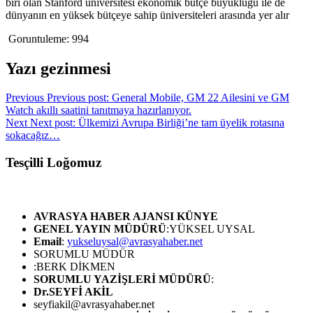
biri olan Stanford üniversitesi ekonomik bütçe büyüklüğü ile de
dünyanın en yüksek bütçeye sahip üniversiteleri arasında yer alır
Goruntuleme:
994
Yazı gezinmesi
Previous
Previous post:
General Mobile, GM 22 Ailesini ve GM
Watch akıllı saatini tanıtmaya hazırlanıyor.
Next
Next post:
Ülkemizi Avrupa Birliği’ne tam üyelik rotasına
sokacağız…
Tesçilli Loğomuz
AVRASYA HABER AJANSI
KÜNYE
GENEL YAYIN MÜDÜRÜ
:YÜKSEL UYSAL
Email
:
yukseluysal@avrasyahaber.net
SORUMLU MÜDÜR
:BERK DİKMEN
SORUMLU YAZİŞLERİ MÜDÜRÜ
:
Dr.SEYFİ AKİL
seyfiakil@avrasyahaber.net