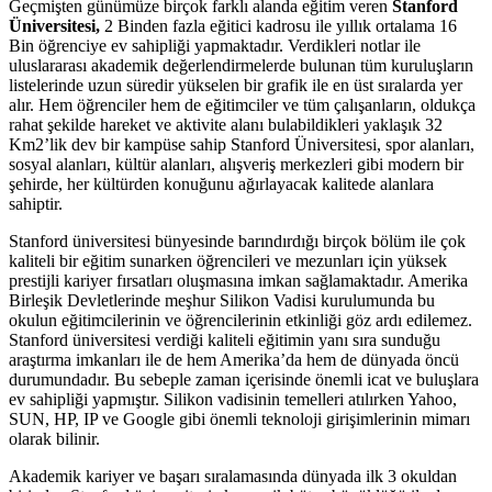
Geçmişten günümüze birçok farklı alanda eğitim veren
Stanford
Üniversitesi,
2 Binden fazla eğitici kadrosu ile yıllık ortalama 16
Bin öğrenciye ev sahipliği yapmaktadır. Verdikleri notlar ile
uluslararası akademik değerlendirmelerde bulunan tüm kuruluşların
listelerinde uzun süredir yükselen bir grafik ile en üst sıralarda yer
alır. Hem öğrenciler hem de eğitimciler ve tüm çalışanların, oldukça
rahat şekilde hareket ve aktivite alanı bulabildikleri yaklaşık 32
Km2’lik dev bir kampüse sahip Stanford Üniversitesi, spor alanları,
sosyal alanları, kültür alanları, alışveriş merkezleri gibi modern bir
şehirde, her kültürden konuğunu ağırlayacak kalitede alanlara
sahiptir.
Stanford üniversitesi bünyesinde barındırdığı birçok bölüm ile çok
kaliteli bir eğitim sunarken öğrencileri ve mezunları için yüksek
prestijli kariyer fırsatları oluşmasına imkan sağlamaktadır. Amerika
Birleşik Devletlerinde meşhur Silikon Vadisi kurulumunda bu
okulun eğitimcilerinin ve öğrencilerinin etkinliği göz ardı edilemez.
Stanford üniversitesi verdiği kaliteli eğitimin yanı sıra sunduğu
araştırma imkanları ile de hem Amerika’da hem de dünyada öncü
durumundadır. Bu sebeple zaman içerisinde önemli icat ve buluşlara
ev sahipliği yapmıştır. Silikon vadisinin temelleri atılırken Yahoo,
SUN, HP, IP ve Google gibi önemli teknoloji girişimlerinin mimarı
olarak bilinir.
Akademik kariyer ve başarı sıralamasında dünyada ilk 3 okuldan