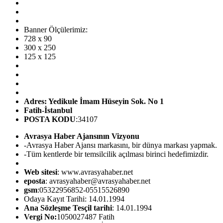
Banner Ölçülerimiz:
728 x 90
300 x 250
125 x 125
Adres: Yedikule İmam Hüseyin Sok. No 1
Fatih-İstanbul
POSTA KODU
:34107
Avrasya Haber Ajansının Vizyonu
-Avrasya Haber Ajansı markasını, bir dünya markası yapmak.
-Tüm kentlerde bir temsilcilik açılması birinci hedefimizdir.
Web sitesi
: www.avrasyahaber.net
eposta
: avrasyahaber@avrasyahaber.net
gsm
:05322956852-05515526890
Odaya Kayıt Tarihi: 14.01.1994
Ana Sözleşme Tesçil tarihi
: 14.01.1994
Vergi No:
1050027487 Fatih