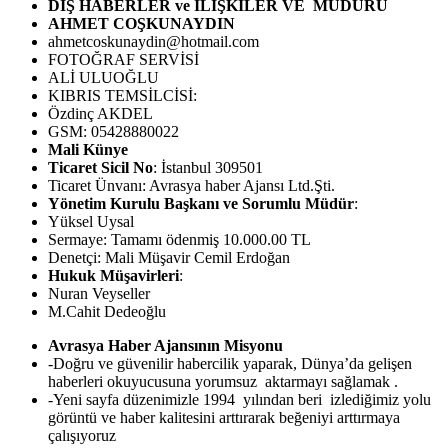
DIŞ HABERLER ve İLİŞKİLER VE MÜDÜRÜ
AHMET COŞKUNAYDIN
ahmetcoskunaydin@hotmail.com
FOTOĞRAF SERVİSİ
ALİ ULUOĞLU
KIBRIS TEMSİLCİSİ:
Özdinç AKDEL
GSM: 05428880022
Mali Künye
Ticaret Sicil No
: İstanbul 309501
Ticaret Ünvanı: Avrasya haber Ajansı Ltd.Şti.
Yönetim Kurulu Başkanı ve Sorumlu Müdür
:
Yüksel Uysal
Sermaye: Tamamı ödenmiş 10.000.00 TL
Denetçi: Mali Müşavir Cemil Erdoğan
Hukuk Müşavirleri
:
Nuran Veyseller
M.Cahit Dedeoğlu
Avrasya Haber Ajansının Misyonu
-Doğru ve güvenilir habercilik yaparak, Dünya’da gelişen
haberleri okuyucusuna yorumsuz aktarmayı sağlamak .
-Yeni sayfa düzenimizle 1994 yılından beri izlediğimiz yolu
görüntü ve haber kalitesini arttırarak beğeniyi arttırmaya
çalışıyoruz