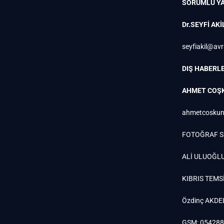
SORUMLU YA
Dr.SEYFİ AKİ
seyfiakil@av
DIŞ HABERLE
AHMET COŞ
ahmetcoskun
FOTOĞRAF S
ALİ ULUOĞL
KIBRIS TEMSİ
Özdinç AKDE
GSM: 05428