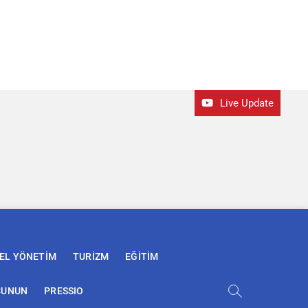
Live Update
EL YÖNETİM
TURİZM
EĞİTİM
ÇUNUN
PRESSIO