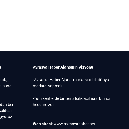
u
Avrasya Haber Ajansının Vizyonu
arak,
-Avrasya Haber Ajansı markasını, bir dünya
ucusuna
markası yapmak.
-Tüm kentlerde bir temsilcilik açılması birinci
ndan beri
hedefimizdir.
alitesini
ışıyoruz
Web sitesi
: www.avrasyahaber.net