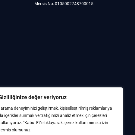
Mersis No: 0105002748700015
Gizliliğinize değer veriyoruz
Tarama deneyiminizi geliştirmek, kişiselleştirilmiş reklamlar ya
da içerikler sunmak ve trafiğimizi analiz etmek için çerezleri
kullanıyoruz. "Kabul Et"e tıklayarak, çerez kullanımımıza izin
vermiş olursunuz.