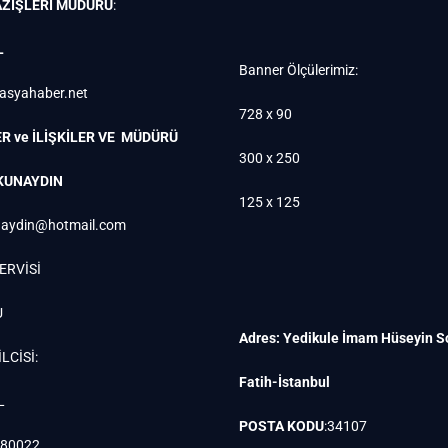
ZİŞLERİ MÜDÜRÜ
:
L
Banner Ölçülerimiz:
rasyahaber.net
728 x 90
R ve İLİŞKİLER VE MÜDÜRÜ
300 x 250
KUNAYDIN
125 x 125
aydin@hotmail.com
ERVİSİ
U
Adres: Yedikule İmam Hüseyin S
LCİSİ:
Fatih-İstanbul
L
POSTA KODU
:34107
880022