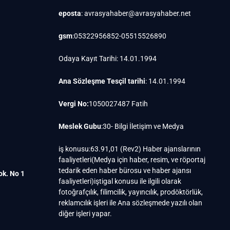
eposta
: avrasyahaber@avrasyahaber.net
gsm
:05322956852-05515526890
Odaya Kayıt Tarihi: 14.01.1994
Ana Sözleşme Tesçil tarihi
: 14.01.1994
Vergi No:
1050027487 Fatih
Meslek Gubu
:30- Bilgi İletişim ve Medya
iş konusu:63.91,01 (Rev2) Haber ajanslarının
faaliyetleri(Medya için haber, resim, ve röportaj
tedarik eden haber bürosu ve haber ajansı
ok. No 1
faaliyetleri)iştigal konusu ile ilgili olarak
fotoğrafçılık, filimcilik, yayıncılık, prodöktörlük,
reklamcılık işleri ile Ana sözleşmede yazılı olan
diğer işleri yapar.