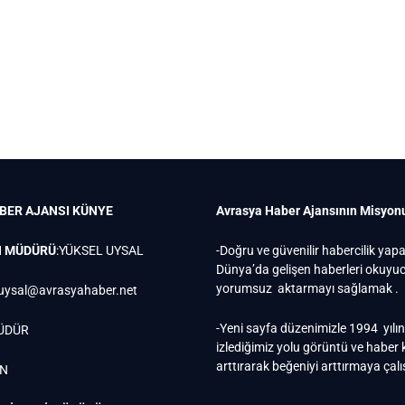
BER AJANSI
KÜNYE
Avrasya Haber Ajansının Misyon
N MÜDÜRÜ
:YÜKSEL UYSAL
-Doğru ve güvenilir habercilik yap
Dünya’da gelişen haberleri okuy
yorumsuz aktarmayı sağlamak .
uysal@avrasyahaber.net
-Yeni sayfa düzenimizle 1994 yılı
ÜDÜR
izlediğimiz yolu görüntü ve haber k
arttırarak beğeniyi arttırmaya çal
EN