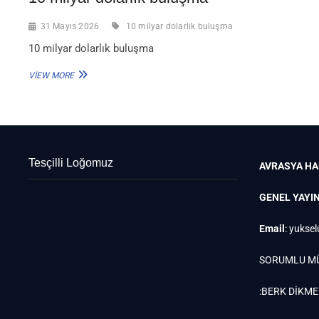
31 Mayıs 2026
10 milyar dolarlık buluşma
10 milyar dolarlık buluşma
10
VIEW MORE
MILYAR
DOLARLIK
BULUŞMA
Tesçilli Loğomuz
AVRASYA HA
GENEL YAYI
Email
:
yuksel
SORUMLU M
:BERK DİKM