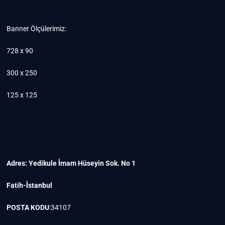
Banner Ölçülerimiz:
728 x 90
300 x 250
125 x 125
Adres: Yedikule İmam Hüseyin Sok. No 1
Fatih-İstanbul
POSTA KODU
:34107