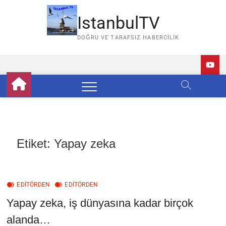
Skip
to
IstanbulTV
content
DOĞRU VE TARAFSIZ HABERCILIK
Etiket:
Yapay zeka
EDİTÖRDEN
EDITÖRDEN
Yapay zeka, iş dünyasına kadar birçok
alanda…