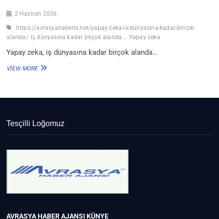
2 Haziran 2026
https://avrasyahabertv.net/yapay-zeka-is-dunyasina-kadar-bircok-
alanda/
iş dünyasına kadar birçok alanda...
Yapay zeka
Yapay zeka, iş dünyasına kadar birçok alanda…
YAPAY
VIEW MORE
ZEKA,
IŞ
DÜNYASINA
KADAR
BIRÇOK
ALANDA…
Tesçilli Loğomuz
AVRASYA HABER AJANSI
KÜNYE