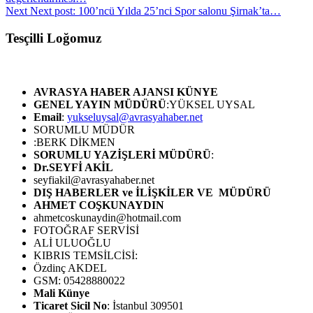
Next
Next post:
100’ncü Yılda 25’nci Spor salonu Şirnak’ta…
Tesçilli Loğomuz
AVRASYA HABER AJANSI
KÜNYE
GENEL YAYIN MÜDÜRÜ
:YÜKSEL UYSAL
Email
:
yukseluysal@avrasyahaber.net
SORUMLU MÜDÜR
:BERK DİKMEN
SORUMLU YAZİŞLERİ MÜDÜRÜ
:
Dr.SEYFİ AKİL
seyfiakil@avrasyahaber.net
DIŞ HABERLER ve İLİŞKİLER VE MÜDÜRÜ
AHMET COŞKUNAYDIN
ahmetcoskunaydin@hotmail.com
FOTOĞRAF SERVİSİ
ALİ ULUOĞLU
KIBRIS TEMSİLCİSİ:
Özdinç AKDEL
GSM: 05428880022
Mali Künye
Ticaret Sicil No
: İstanbul 309501