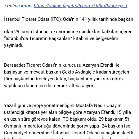
• online kitap:
https://online.
fliphtml5.com/kkfkn/bluc/#p=1
İstanbul Ticaret Odası (İTO), Oda’nın 141 yıllık tarihinde başkan
olan 29 ismin İstanbul ekonomisine sundukları katkıları içeren
“İstanbul’da Ticaretin Başkanları” kitabını ve belgeselini
yayınladı.
Dersaadet Ticaret Odası’nın kurucusu Azaryan Efendi ile
başlayan ve mevcut başkan Şekib Avdagiç’e kadar süregelen
tüm başkanları irdeleyen kitap, başkanların yanı sıra görev
yaptıkları dönemleri de mercek altına alıyor.
Yazarlığını ve proje yönetmenliğini Mustafa Nadir Önay’ın
üstlendiği kitapta yer alan bilgiye göre Azaryan Efendi, 15 yılla
en uzun süre görevde kalan İTO başkanı oldu. 29 başkanın 5’i
Osmanlı İmparatorluğu döneminde görev yaptı. 24 başkan ise
Cumhuriyet döneminde İstanbul Ticaret Odası’na başkanlık etti.