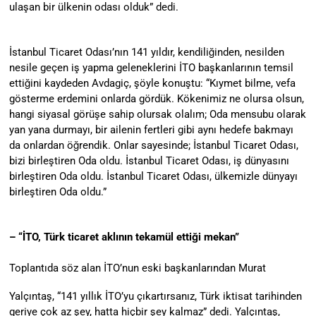
ulaşan bir ülkenin odası olduk” dedi.
İstanbul Ticaret Odası’nın 141 yıldır, kendiliğinden, nesilden
nesile geçen iş yapma geleneklerini İTO başkanlarının temsil
ettiğini kaydeden Avdagiç, şöyle konuştu: “Kıymet bilme, vefa
gösterme erdemini onlarda gördük. Kökenimiz ne olursa olsun,
hangi siyasal görüşe sahip olursak olalım; Oda mensubu olarak
yan yana durmayı, bir ailenin fertleri gibi aynı hedefe bakmayı
da onlardan öğrendik. Onlar sayesinde; İstanbul Ticaret Odası,
bizi birleştiren Oda oldu. İstanbul Ticaret Odası, iş dünyasını
birleştiren Oda oldu. İstanbul Ticaret Odası, ülkemizle dünyayı
birleştiren Oda oldu.”
– “İTO, Türk ticaret aklının tekamül ettiği mekan”
Toplantıda söz alan İTO’nun eski başkanlarından Murat
Yalçıntaş, “141 yıllık İTO’yu çıkartırsanız, Türk iktisat tarihinden
geriye çok az şey, hatta hiçbir şey kalmaz” dedi. Yalçıntaş,