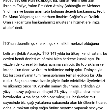
Recep Bey’den Nuri Kozikoğlu’na, Mithat Nemli’den Sait
İbrahim Esi’ye, Yalım Erez’den Atalay Şahinoğlu ve Mehmet
Yıldırım’a ve bugün aramızda bulunan değerli başkanımız Prof.
Dr. Murat Yalçıntaş’tan merhum İbrahim Çağlar’a ve Öztürk
Oran’a kadar tüm başkanlarımız müstesna hizmetlere imza
attılar” dedi.
İTO’nun ticaretin çok renkli, çok kimlikli merkezi olduğunu
belirten Şekib Avdagiç, “İTO, 141 yılda bu ülkeyi kendi vatanı, bu
devleti kendi devleti ve hâmisi bilen herkese kucak açtı. Bu
yüzden de küresel bir bakış açısına sahiptir. Bu toprakların ve
İstanbul’un ticari ve üretim birikimine sahip çıktı. Dolayısıyla
biz bu coğrafyanın tüm mensuplarının temsil edildiği bir Oda
olduk. Başkanlarımızı özetle şöyle ifade edebiliriz: Üyelerimizi
ve ülkemizi önce 19. yüzyılın sanayi devrimine, ardından 20.
yüzyılın uzay çağına ve nihayet 21. yüzyılın dijital devrimine
hazırladılar. Ama hepsinden önemlisi; İTO başkanlarımız
sayesinde biz, çağı yakalama çabasında olan bir ülkenin ticaret
odası olmaktan çıkıp çağın önüne sıçrama yapacak seviyeye