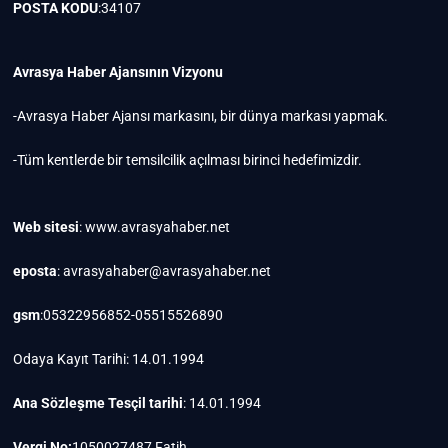
POSTA KODU
:34107
Avrasya Haber Ajansının Vizyonu
-Avrasya Haber Ajansı markasını, bir dünya markası yapmak.
-Tüm kentlerde bir temsilcilik açılması birinci hedefimizdir.
Web sitesi
: www.avrasyahaber.net
eposta
: avrasyahaber@avrasyahaber.net
gsm
:05322956852-05515526890
Odaya Kayıt Tarihi: 14.01.1994
Ana Sözleşme Tesçil tarihi
: 14.01.1994
Vergi No:
1050027487 Fatih