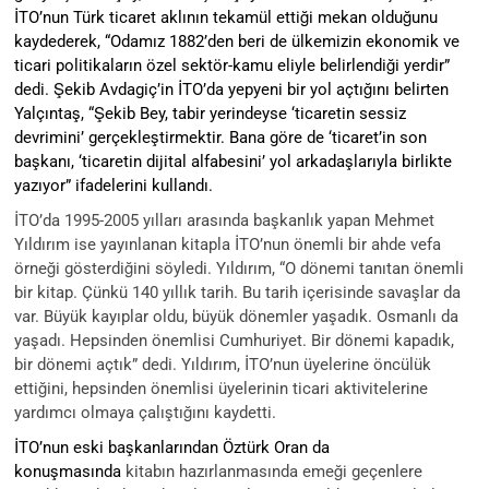
İTO’nun Türk ticaret aklının tekamül ettiği mekan olduğunu
kaydederek, “Odamız 1882’den beri de ülkemizin ekonomik ve
ticari politikaların özel sektör-kamu eliyle belirlendiği yerdir”
dedi. Şekib Avdagiç’in İTO’da yepyeni bir yol açtığını belirten
Yalçıntaş, “Şekib Bey, tabir yerindeyse ‘ticaretin sessiz
devrimini’ gerçekleştirmektir. Bana göre de ‘ticaret’in son
başkanı,
‘
ticaretin dijital alfabesini’ yol arkadaşlarıyla birlikte
yazıyor” ifadelerini kullandı.
İTO’da 1995-2005 yılları arasında başkanlık yapan Mehmet
Yıldırım ise yayınlanan kitapla İTO’nun önemli bir ahde vefa
örneği gösterdiğini söyledi. Yıldırım, “O dönemi tanıtan
önemli
bir kitap. Çünkü 140 yıllık tarih. Bu tarih içerisinde savaşlar da
var. Büyük kayıplar oldu, büyük dönemler yaşadık. Osmanlı da
yaşadı. Hepsinden önemlisi Cumhuriyet. Bir dönemi kapadık,
bir dönemi açtık” dedi.
Yıldırım, İTO’nun üyelerine öncülük
ettiğini, hepsinden önemlisi üyelerinin ticari aktivitelerine
yardımcı olmaya çalıştığını kaydetti.
İTO’nun eski başkanlarından Öztürk Oran da
konuşmasında
kitabın hazırlanmasında emeği geçenlere