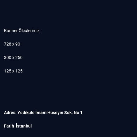
Banner Ölçülerimiz:
728 x 90
300 x 250
125 x 125
Adres: Yedikule İmam Hüseyin Sok. No 1
Fatih-İstanbul