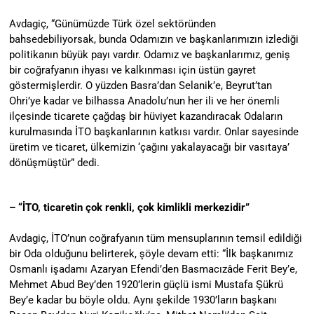
Avdagiç, “Günümüzde Türk özel sektöründen
bahsedebiliyorsak, bunda Odamızın ve başkanlarımızın izlediği
politikanın büyük payı vardır. Odamız ve başkanlarımız, geniş
bir coğrafyanın ihyası ve kalkınması için üstün gayret
göstermişlerdir. O yüzden Basra’dan Selanik’e, Beyrut’tan
Ohri’ye kadar ve bilhassa Anadolu’nun her ili ve her önemli
ilçesinde ticarete çağdaş bir hüviyet kazandıracak Odaların
kurulmasında İTO başkanlarının katkısı vardır. Onlar sayesinde
üretim ve ticaret, ülkemizin ‘çağını yakalayacağı bir vasıtaya’
dönüşmüştür” dedi.
– “İTO, ticaretin çok renkli, çok kimlikli merkezidir”
Avdagiç, İTO’nun coğrafyanın tüm mensuplarının temsil edildiği
bir Oda olduğunu belirterek, şöyle devam etti: “İlk başkanımız
Osmanlı işadamı Azaryan Efendi’den Basmacızâde Ferit Bey’e,
Mehmet Abud Bey’den 1920’lerin güçlü ismi Mustafa Şükrü
Bey’e kadar bu böyle oldu. Aynı şekilde 1930’ların başkanı