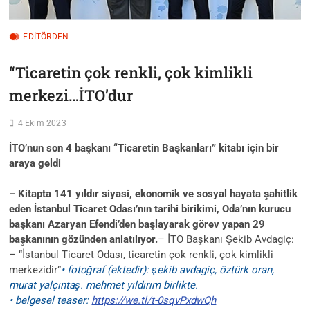
EDİTÖRDEN
“Ticaretin çok renkli, çok kimlikli
merkezi…İTO’dur
4 Ekim 2023
İTO’nun son 4 başkanı “Ticaretin Başkanları” kitabı için bir
araya geldi
– Kitapta 141 yıldır siyasi, ekonomik ve sosyal hayata şahitlik
eden İstanbul Ticaret Odası’nın tarihi birikimi, Oda’nın kurucu
başkanı Azaryan Efendi’den başlayarak görev yapan 29
başkanının gözünden anlatılıyor.
– İTO Başkanı Şekib Avdagiç:
– “İstanbul Ticaret Odası, ticaretin çok renkli, çok kimlikli
merkezidir”
• fotoğraf (ektedir): şekib avdagiç, öztürk oran,
murat yalçıntaş. mehmet yıldırım birlikte.
• belgesel teaser:
https://we.tl/t-0sqvPxdwQh