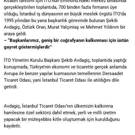
Kitabın tanıtımı için İTO’nun Eminönü’ndeki merkez binasında
gerçekleştirilen toplantıda, 700 binden fazla firmanın üye
olduğu, İstanbul iş dünyasının en büyük meslek örgütü İTO’da
1995 yılından bu yana başkanlık görevinde bulunan Şekib
Avdagiç, Öztürk Oran, Murat Yalçıntaş ve Mehmet Yıldırım bir
araya geldi.
– “Başkanlarımız, geniş bir coğrafyanın kalkınması için üstün
gayret göstermişlerdir”
İTO Yönetim Kurulu Başkanı Şekib Avdagiç, toplantıda yaptığı
konuşmada, Türkiye’nin ekonomi ve ticarette gerçek anlamda
Avrupa ile benzer yapılar kurmasının temellerinin Dersaadet
Ticaret Odası, yani İstanbul Ticaret Odası ile atıldığını dile
getirdi.
Avdagiç, İstanbul Ticaret Odası’nın ülkemizin kalkınma
hamlesine özel sektörü dahil etmek, yerli ve milli üretim
yapacak bir müteşebbis kitle oluşturmak için kurulduğunu
kaydetti.