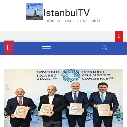
Skip
to
IstanbulTV
content
DOĞRU VE TARAFSIZ HABERCILIK