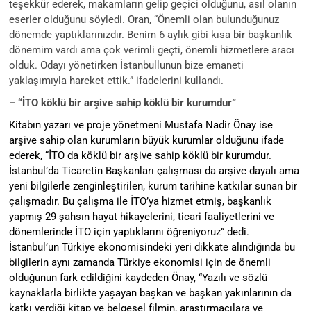
teşekkür ederek, makamların gelip geçici olduğunu, asıl olanın
eserler olduğunu söyledi.
Oran, “Önemli olan bulunduğunuz
dönemde yaptıklarınızdır. Benim 6 aylık gibi kısa bir başkanlık
dönemim vardı ama çok verimli geçti, önemli hizmetlere aracı
olduk. Odayı yönetirken İstanbullunun bize emaneti
yaklaşımıyla hareket ettik.” ifadelerini kullandı.
– “İTO köklü bir arşive sahip köklü bir kurumdur”
Kitabın yazarı ve proje yönetmeni Mustafa Nadir Önay ise
arşive sahip olan kurumların büyük kurumlar olduğunu ifade
ederek, “İTO da köklü bir arşive sahip köklü bir kurumdur.
İstanbul’da Ticaretin Başkanları çalışması da arşive dayalı ama
yeni bilgilerle zenginleştirilen, kurum tarihine katkılar sunan bir
çalışmadır. Bu çalışma ile İTO’ya hizmet etmiş, başkanlık
yapmış 29 şahsın hayat hikayelerini, ticari faaliyetlerini ve
dönemlerinde İTO için yaptıklarını öğreniyoruz” dedi.
İstanbul’un Türkiye ekonomisindeki yeri dikkate alındığında bu
bilgilerin aynı zamanda Türkiye ekonomisi için de önemli
olduğunun fark edildiğini kaydeden Önay, “Yazılı ve sözlü
kaynaklarla birlikte yaşayan başkan ve başkan yakınlarının da
katkı verdiği kitap ve belgesel filmin, araştırmacılara ve