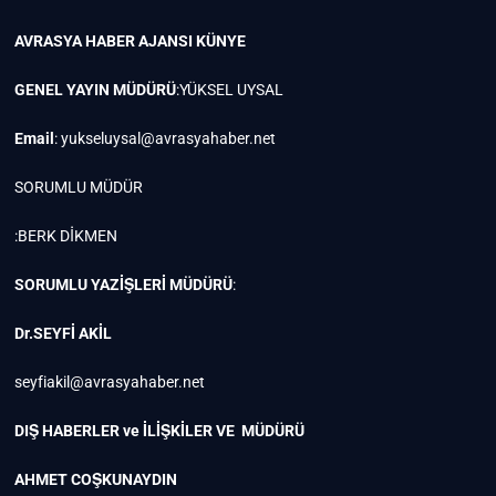
AVRASYA HABER AJANSI
KÜNYE
GENEL YAYIN MÜDÜRÜ
:YÜKSEL UYSAL
Email
:
yukseluysal@avrasyahaber.net
SORUMLU MÜDÜR
:BERK DİKMEN
SORUMLU YAZİŞLERİ MÜDÜRÜ
:
Dr.SEYFİ AKİL
seyfiakil@avrasyahaber.net
DIŞ HABERLER ve İLİŞKİLER VE MÜDÜRÜ
AHMET COŞKUNAYDIN