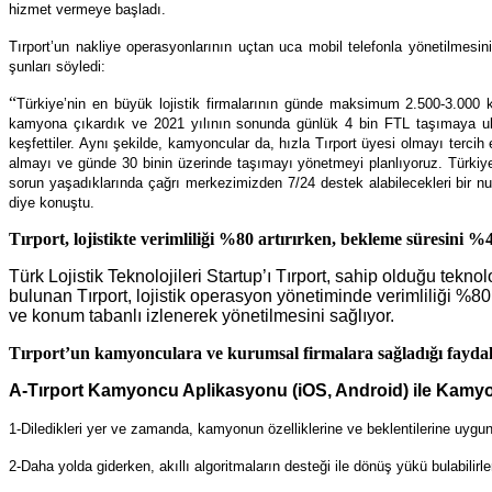
hizmet vermeye başladı.
Tırport’un nakliye operasyonlarının uçtan uca mobil telefonla yönetilmes
şunları söyledi:
“
Türkiye’nin en büyük lojistik firmalarının günde maksimum 2.500-3.000 
kamyona çıkardık ve 2021 yılının sonunda günlük 4 bin FTL taşımaya ula
keşfettiler. Aynı şekilde, kamyoncular da, hızla Tırport üyesi olmayı tercih
almayı ve günde 30 binin üzerinde taşımayı yönetmeyi planlıyoruz. Türkiye
sorun yaşadıklarında çağrı merkezimizden 7/24 destek alabilecekleri bir numa
diye konuştu.
Tırport, lojistikte verimliliği %80 artırırken, bekleme süresini %
Türk Lojistik Teknolojileri Startup’ı Tırport, sahip olduğu teknol
bulunan Tırport, lojistik operasyon yönetiminde verimliliği %8
ve konum tabanlı izlenerek yönetilmesini sağlıyor.
Tırport’un kamyonculara ve kurumsal firmalara sağladığı faydal
A-Tırport Kamyoncu Aplikasyonu (iOS, Android)
ile Kamyo
1-Diledikleri yer ve zamanda, kamyonun özelliklerine ve beklentilerine uygun 
2-Daha yolda giderken, akıllı algoritmaların desteği ile dönüş yükü bulabilirle