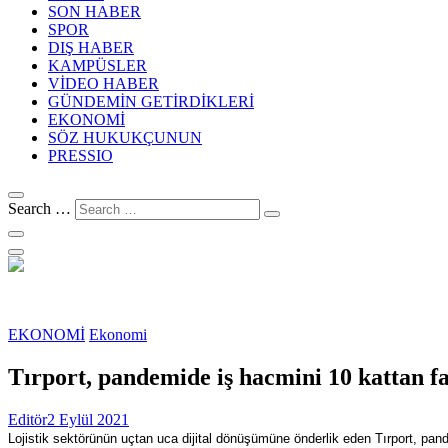
SON HABER
SPOR
DIŞ HABER
KAMPÜSLER
VİDEO HABER
GÜNDEMİN GETİRDİKLERİ
EKONOMİ
SÖZ HUKUKÇUNUN
PRESSIO
Search …
EKONOMİ
Ekonomi
Tırport, pandemide iş hacmini 10 kattan fa
Editör
2 Eylül 2021
Lojistik sektörünün uçtan uca dijital dönüşümüne önderlik eden
Tırport, pan