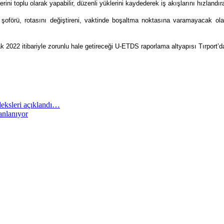
rini toplu olarak yapabilir, düzenli yüklerini kaydederek iş akışlarını hızlandırab
örü, rotasını değiştireni, vaktinde boşaltma noktasına varamayacak olanı
k 2022 itibariyle zorunlu hale getireceği U-ETDS raporlama altyapısı Tırport’da
deksleri açıklandı…
anlanıyor