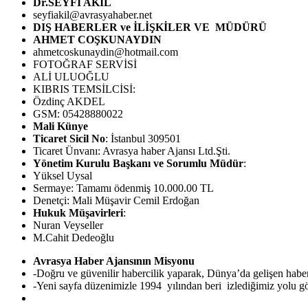
Dr.SEYFİ AKİL
seyfiakil@avrasyahaber.net
DIŞ HABERLER ve İLİŞKİLER VE MÜDÜRÜ
AHMET COŞKUNAYDIN
ahmetcoskunaydin@hotmail.com
FOTOĞRAF SERVİSİ
ALİ ULUOĞLU
KIBRIS TEMSİLCİSİ:
Özdinç AKDEL
GSM: 05428880022
Mali Künye
Ticaret Sicil No
: İstanbul 309501
Ticaret Ünvanı: Avrasya haber Ajansı Ltd.Şti.
Yönetim Kurulu Başkanı ve Sorumlu Müdür
:
Yüksel Uysal
Sermaye: Tamamı ödenmiş 10.000.00 TL
Denetçi: Mali Müşavir Cemil Erdoğan
Hukuk Müşavirleri
:
Nuran Veyseller
M.Cahit Dedeoğlu
Avrasya Haber Ajansının Misyonu
-Doğru ve güvenilir habercilik yaparak, Dünya’da gelişen hab
-Yeni sayfa düzenimizle 1994 yılından beri izlediğimiz yolu görü