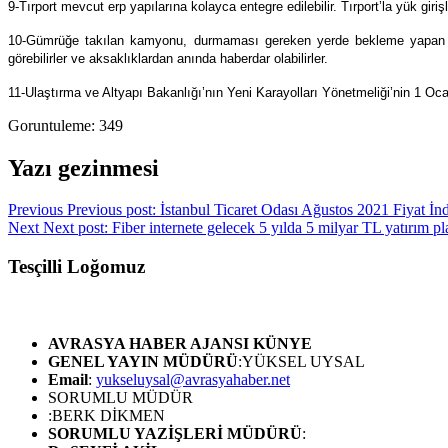
9-Tırport mevcut erp yapılarına kolayca entegre edilebilir. Tırport’la yük girişle
10-Gümrüğe takılan kamyonu, durmaması gereken yerde bekleme yapan şof
görebilirler ve aksaklıklardan anında haberdar olabilirler.
11-Ulaştırma ve Altyapı Bakanlığı’nın Yeni Karayolları Yönetmeliği’nin 1 Oca
Goruntuleme:
349
Yazı gezinmesi
Previous
Previous post:
İstanbul Ticaret Odası Ağustos 2021 Fiyat İn
Next
Next post:
Fiber internete gelecek 5 yılda 5 milyar TL yatırım pl
Tesçilli Loğomuz
AVRASYA HABER AJANSI
KÜNYE
GENEL YAYIN MÜDÜRÜ
:YÜKSEL UYSAL
Email
:
yukseluysal@avrasyahaber.net
SORUMLU MÜDÜR
:BERK DİKMEN
SORUMLU YAZİŞLERİ MÜDÜRÜ
: