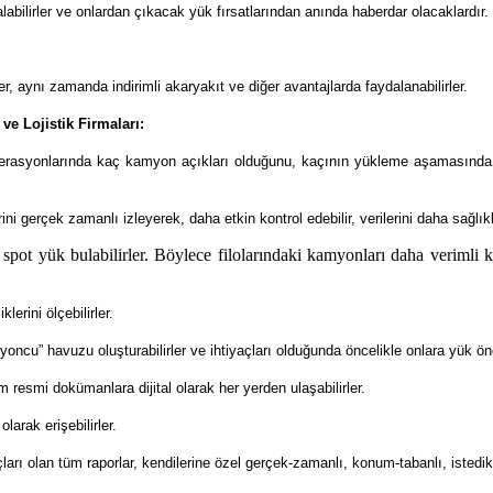
r alabilirler ve onlardan çıkacak yük fırsatlarından anında haberdar olacaklardır.
er, aynı zamanda indirimli akaryakıt ve diğer avantajlarda faydalanabilirler.
 ve Lojistik Firmaları:
i operasyonlarında kaç kamyon açıkları olduğunu, kaçının yükleme aşamasınd
 gerçek zamanlı izleyerek, daha etkin kontrol edebilir, verilerini daha sağlıklı 
t yük bulabilirler. Böylece filolarındaki kamyonları daha verimli kulla
lerini ölçebilirler.
u” havuzu oluşturabilirler ve ihtiyaçları olduğunda öncelikle onlara yük öner
m resmi dokümanlara dijital olarak her yerden ulaşabilirler.
arak erişebilirler.
ları olan tüm raporlar, kendilerine özel gerçek-zamanlı, konum-tabanlı, istedik