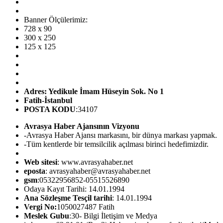
Banner Ölçülerimiz:
728 x 90
300 x 250
125 x 125
Adres: Yedikule İmam Hüseyin Sok. No 1
Fatih-İstanbul
POSTA KODU
:34107
Avrasya Haber Ajansının Vizyonu
-Avrasya Haber Ajansı markasını, bir dünya markası yapmak.
-Tüm kentlerde bir temsilcilik açılması birinci hedefimizdir.
Web sitesi
: www.avrasyahaber.net
eposta
: avrasyahaber@avrasyahaber.net
gsm
:05322956852-05515526890
Odaya Kayıt Tarihi: 14.01.1994
Ana Sözleşme Tesçil tarihi
: 14.01.1994
Vergi No:
1050027487 Fatih
Meslek Gubu
:30- Bilgi İletişim ve Medya