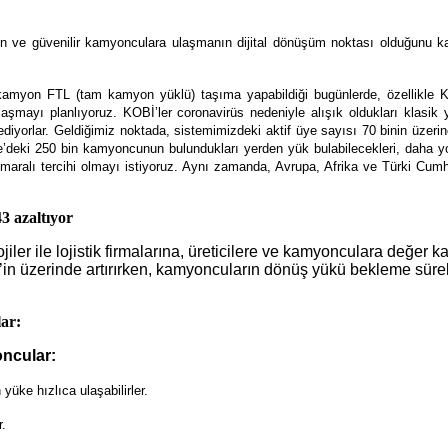
inin ve güvenilir kamyonculara ulaşmanın dijital dönüşüm noktası olduğunu
kamyon FTL (tam kamyon yüklü) taşıma yapabildiği bugünlerde, özellikle K
şmayı planlıyoruz. KOBİ’ler coronavirüs nedeniyle alışık oldukları klasi
 ediyorlar. Geldiğimiz noktada, sistemimizdeki aktif üye sayısı 70 binin üzerin
’deki 250 bin kamyoncunun bulundukları yerden yük bulabilecekleri, daha yold
ralı tercihi olmayı istiyoruz. Aynı zamanda, Avrupa, Afrika ve Türki Cumhuriy
43 azaltıyor
ojiler ile lojistik firmalarına, üreticilere ve kamyonculara değer ka
0’in üzerinde artırırken, kamyoncuların dönüş yükü bekleme sürel
ar:
ncular:
yüke hızlıca ulaşabilirler.
r.