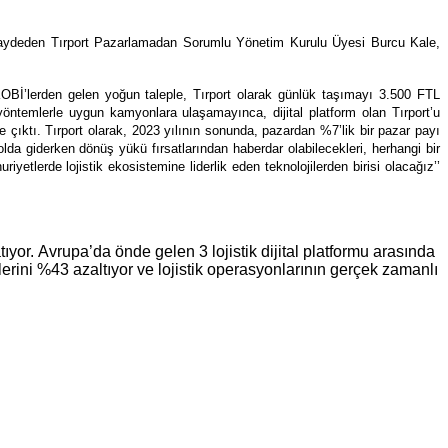
 kaydeden
Tırport Pazarlamadan Sorumlu Yönetim Kurulu Üyesi Burcu Kale,
OBİ’lerden gelen yoğun taleple,
Tırport olarak günlük taşımayı 3.500 FTL
k yöntemlerle uygun kamyonlara ulaşamayınca,
dijital platform olan
Tırport’u
e çıktı. Tırport olarak, 2023 yılının sonunda, pazardan %7’lik bir pazar payı
a giderken dönüş yükü fırsatlarından haberdar olabilecekleri, herhangi bir
etlerde lojistik ekosistemine liderlik eden teknolojilerden birisi olacağız’’
tıyor.
Avrupa’da önde gelen 3 lojistik dijital platformu arasında
erini %43 azaltıyor ve lojistik operasyonlarının gerçek zamanlı