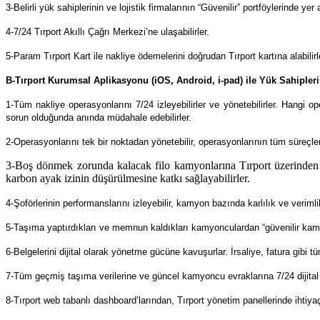
3-Belirli yük sahiplerinin ve lojistik firmalarının “Güvenilir” portföylerinde ye
4-7/24 Tırport Akıllı Çağrı Merkezi’ne ulaşabilirler.
5-Param Tırport Kart ile nakliye ödemelerini doğrudan Tırport kartına alabilirl
B-Tırport Kurumsal Aplikasyonu (iOS, Android, i-pad)
ile Yük Sahipleri
1-Tüm nakliye operasyonlarını 7/24 izleyebilirler ve yönetebilirler. Hang
sorun olduğunda anında müdahale edebilirler.
2-Operasyonlarını tek bir noktadan yönetebilir, operasyonlarının tüm süreçlerini
3-Boş dönmek zorunda kalacak filo kamyonlarına Tırport üzerinden spo
karbon ayak izinin düşürülmesine katkı sağlayabilirler.
4-Şoförlerinin performanslarını izleyebilir, kamyon bazında karlılık ve verimlilik
5-Taşıma yaptırdıkları ve memnun kaldıkları kamyonculardan “güvenilir kamyonc
6-Belgelerini dijital olarak yönetme gücüne kavuşurlar. İrsaliye, fatura gibi tü
7-Tüm geçmiş taşıma verilerine ve güncel kamyoncu evraklarına 7/24 dijital ol
8-Tırport web tabanlı dashboard’larından, Tırport yönetim panellerinde ihtiyaç