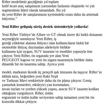
Rifter modelimiz geçtiğimiz yıl toplam
hafif ticari araç satışımızın yarısından fazlasını oluşturdu ve yılı
segmentinin lideri olarak tamamladı. Bu yıl
da yeni Rifter ile satışlarımızın içerisindeki oranı daha da artırmak
istiyoruz.”
Yeni Rifter gelişmiş sürüş destek sistemleriyle yollarda!
Yeni Rifter Türkiye’de Allure ve GT olmak üzere iki farklı donanım
seçeneğiyle sunuluyor. Yeni Rifter, iş
gereği yükleme alanına ihtiyacı olan kullanıcıların farklı bir
otomobile ihtiyaç duymadan aileleriyle birlikte
kullanımı için uygun, SUV tasarımı ve modüler yapısıyla öne
çıkıyor. Yeni Rifter, ön ızgarada yer alan Yeni
PEUGEOT logosu ve yeni ön ızgara tasarımıyla birlikte daha
dinamik bir ön tasarıma sahip. Ayrıca yeni
model, markanın ikonik üç pençeli ışık imzasını da taşıyor. Rifter’ın
iddialı tarzı, beğenilen yeni Haki Yeşil
ve Turkuaz Mavi renkleriyle daha da ön plana çıkıyor. Geniş
çamurluk kemerleri, etkileyici yan korumaları,
tavan rayları ve yerden yüksek yapısı, aracın SUV tasarım kodları
olduğunu vurguluyor. Rifter, üstün
ergonomi ve üstün kalite seviyesine sahip tamamen yeni bir ön
konsolla dikkat çekiyor.