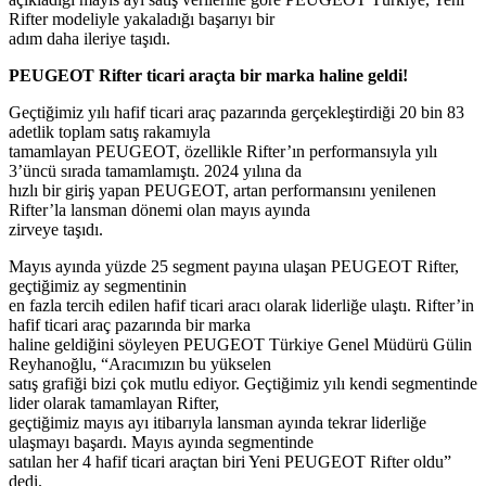
Rifter modeliyle yakaladığı başarıyı bir
adım daha ileriye taşıdı.
PEUGEOT Rifter ticari araçta bir marka haline geldi!
Geçtiğimiz yılı hafif ticari araç pazarında gerçekleştirdiği 20 bin 83
adetlik toplam satış rakamıyla
tamamlayan PEUGEOT, özellikle Rifter’ın performansıyla yılı
3’üncü sırada tamamlamıştı. 2024 yılına da
hızlı bir giriş yapan PEUGEOT, artan performansını yenilenen
Rifter’la lansman dönemi olan mayıs ayında
zirveye taşıdı.
Mayıs ayında yüzde 25 segment payına ulaşan PEUGEOT Rifter,
geçtiğimiz ay segmentinin
en fazla tercih edilen hafif ticari aracı olarak liderliğe ulaştı. Rifter’in
hafif ticari araç pazarında bir marka
haline geldiğini söyleyen PEUGEOT Türkiye Genel Müdürü Gülin
Reyhanoğlu, “Aracımızın bu yükselen
satış grafiği bizi çok mutlu ediyor. Geçtiğimiz yılı kendi segmentinde
lider olarak tamamlayan Rifter,
geçtiğimiz mayıs ayı itibarıyla lansman ayında tekrar liderliğe
ulaşmayı başardı. Mayıs ayında segmentinde
satılan her 4 hafif ticari araçtan biri Yeni PEUGEOT Rifter oldu”
dedi.