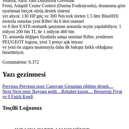
Sistemi, Aktif Tam Durdurma Güvenlik
Freni, Adaptif Cruise Control (Durma Fonksiyonlu), donanıma göre
uyarlanan birçok sürüş destek sistemi
yer alıyor. 130 HP güç ve 300 Nm tork üreten 1.5 litre BlueHDi
motorla sunulan yeni Rifter’da 6 ileri manuel
ve 8 ileri EAT8 otomatik şanzıman arasında seçim yapılabiliyor. 1
milyon 200 bin TL ile 1 milyon 460 bin
TL arasında değişen fiyatlarla satışa sunulan Rifter, yenilenen
PEUGEOT logusu, yeni 3 pençe ışık imzası
ve yeni ön ızgara tasarımıyla daha ilk bakışta farklı olduğunu
hissettiriyor.
Goruntuleme:
9.372
Yazı gezinmesi
Previous
Previous post:
Canovate Grouptan eğitime destek…
Next
Next post:
Bayram geldi…Rekabet kızıştı… Benzersiz Fiyat
ve 0 Faizli Kredi
Tesçilli Loğomuz