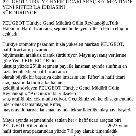
PEUGEOT TÜRKİYE HAFİF TİCARİ ARAÇ SEGMENTİNDE
YENİ RIFTER’LA İDDİASINI
SÜRDÜRÜYOR!
PEUGEOT Türkiye Genel Müdürü Gülin Reyhanoğlu,Türk
Halkının Hafif Ticari araç seğmentinde yeni rifter’ı tercih ettiğini
açıkladı.
Türkiye otomotiv pazarının hızla yükselen markası PEUGEOT,
hafif ticari araç pazarında
büyümesini aralıksız olarak sürdürüyor. Mayıs ayı satış verilerine
göre Yeni PEUGEOT Rifter,
ulaştığı yüzde 25’lik segment payı ile lansman ayında sınıfının en
fazla tercih edilen hafif ticari aracı
olarak büyük bir başarıya daha imzasını attı. Rifter’in hafif ticari
araç pazarında bir marka haline
geldiğini söyleyen PEUGEOT Türkiye Genel Müdürü Gülin
Reyhanoğlu, “Aracımızın bu yükselen
satış grafiği bizi çok mutlu ediyor. Geçtiğimiz yılı kendi segmentinde
lider olarak tamamlayan Rifter,
mayıs ayı itibarıyla lansman ayında tekrar liderliğe ulaşmayı başardı.
Mayıs ayında segmentinde satılan her 4 hafif ticari araçtan biri
PEUGEOT Rifter oldu. 2023 yılını
hafif ticari araç pazarından yüzde 7,6 pay alarak tamamladık.