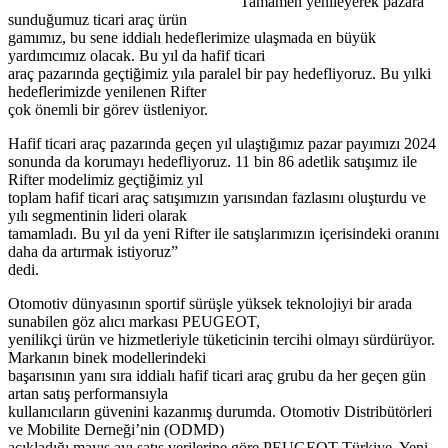
Tamamen yenileyerek pazara
sunduğumuz ticari araç ürün
gamımız, bu sene iddialı hedeflerimize ulaşmada en büyük
yardımcımız olacak. Bu yıl da hafif ticari
araç pazarında geçtiğimiz yıla paralel bir pay hedefliyoruz. Bu yılki
hedeflerimizde yenilenen Rifter
çok önemli bir görev üstleniyor.
Hafif ticari araç pazarında geçen yıl ulaştığımız pazar payımızı 2024
sonunda da korumayı hedefliyoruz. 11 bin 86 adetlik satışımız ile
Rifter modelimiz geçtiğimiz yıl
toplam hafif ticari araç satışımızın yarısından fazlasını oluşturdu ve
yılı segmentinin lideri olarak
tamamladı. Bu yıl da yeni Rifter ile satışlarımızın içerisindeki oranını
daha da artırmak istiyoruz”
dedi.
Otomotiv dünyasının sportif sürüşle yüksek teknolojiyi bir arada
sunabilen göz alıcı markası PEUGEOT,
yenilikçi ürün ve hizmetleriyle tüketicinin tercihi olmayı sürdürüyor.
Markanın binek modellerindeki
başarısının yanı sıra iddialı hafif ticari araç grubu da her geçen gün
artan satış performansıyla
kullanıcıların güvenini kazanmış durumda. Otomotiv Distribütörleri
ve Mobilite Derneği’nin (ODMD)
açıkladığı mayıs ayı satış verilerine göre PEUGEOT Türkiye, Yeni