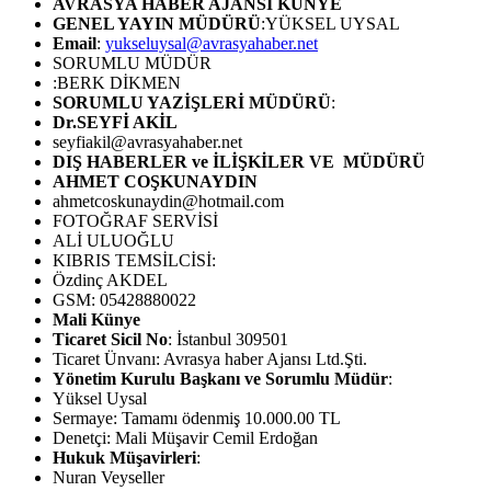
AVRASYA HABER AJANSI
KÜNYE
GENEL YAYIN MÜDÜRÜ
:YÜKSEL UYSAL
Email
:
yukseluysal@avrasyahaber.net
SORUMLU MÜDÜR
:BERK DİKMEN
SORUMLU YAZİŞLERİ MÜDÜRÜ
:
Dr.SEYFİ AKİL
seyfiakil@avrasyahaber.net
DIŞ HABERLER ve İLİŞKİLER VE MÜDÜRÜ
AHMET COŞKUNAYDIN
ahmetcoskunaydin@hotmail.com
FOTOĞRAF SERVİSİ
ALİ ULUOĞLU
KIBRIS TEMSİLCİSİ:
Özdinç AKDEL
GSM: 05428880022
Mali Künye
Ticaret Sicil No
: İstanbul 309501
Ticaret Ünvanı: Avrasya haber Ajansı Ltd.Şti.
Yönetim Kurulu Başkanı ve Sorumlu Müdür
:
Yüksel Uysal
Sermaye: Tamamı ödenmiş 10.000.00 TL
Denetçi: Mali Müşavir Cemil Erdoğan
Hukuk Müşavirleri
:
Nuran Veyseller