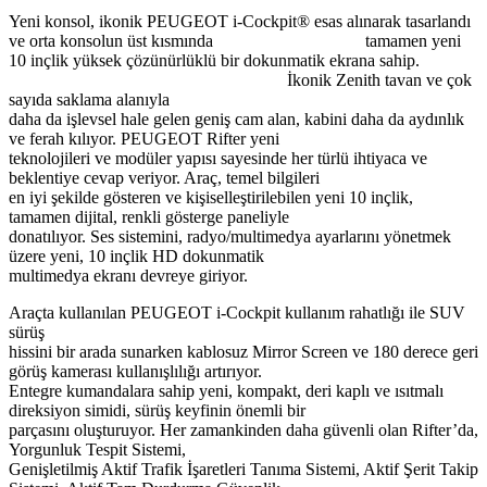
Yeni konsol, ikonik PEUGEOT i-Cockpit® esas alınarak tasarlandı
ve orta konsolun üst kısmında tamamen yeni
10 inçlik yüksek çözünürlüklü bir dokunmatik ekrana sahip.
İkonik Zenith tavan ve çok
sayıda saklama alanıyla
daha da işlevsel hale gelen geniş cam alan, kabini daha da aydınlık
ve ferah kılıyor. PEUGEOT Rifter yeni
teknolojileri ve modüler yapısı sayesinde her türlü ihtiyaca ve
beklentiye cevap veriyor. Araç, temel bilgileri
en iyi şekilde gösteren ve kişiselleştirilebilen yeni 10 inçlik,
tamamen dijital, renkli gösterge paneliyle
donatılıyor. Ses sistemini, radyo/multimedya ayarlarını yönetmek
üzere yeni, 10 inçlik HD dokunmatik
multimedya ekranı devreye giriyor.
Araçta kullanılan PEUGEOT i-Cockpit kullanım rahatlığı ile SUV
sürüş
hissini bir arada sunarken kablosuz Mirror Screen ve 180 derece geri
görüş kamerası kullanışlılığı artırıyor.
Entegre kumandalara sahip yeni, kompakt, deri kaplı ve ısıtmalı
direksiyon simidi, sürüş keyfinin önemli bir
parçasını oluşturuyor. Her zamankinden daha güvenli olan Rifter’da,
Yorgunluk Tespit Sistemi,
Genişletilmiş Aktif Trafik İşaretleri Tanıma Sistemi, Aktif Şerit Takip