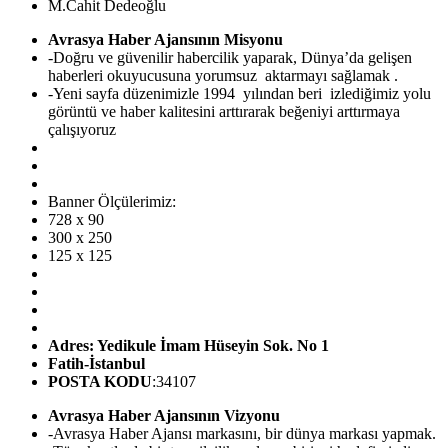
M.Cahit Dedeoğlu
Avrasya Haber Ajansının Misyonu
-Doğru ve güvenilir habercilik yaparak, Dünya’da gelişen
haberleri okuyucusuna yorumsuz aktarmayı sağlamak .
-Yeni sayfa düzenimizle 1994 yılından beri izlediğimiz yolu
görüntü ve haber kalitesini arttırarak beğeniyi arttırmaya
çalışıyoruz
Banner Ölçülerimiz:
728 x 90
300 x 250
125 x 125
Adres: Yedikule İmam Hüseyin Sok. No 1
Fatih-İstanbul
POSTA KODU
:34107
Avrasya Haber Ajansının Vizyonu
-Avrasya Haber Ajansı markasını, bir dünya markası yapmak.