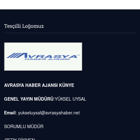
Tesçilli Loğomuz
AVRASYA HABER AJANSI
KÜNYE
GENEL YAYIN MÜDÜRÜ
:YÜKSEL UYSAL
Email
:
yukseluysal@avrasyahaber.net
SORUMLU MÜDÜR
:BERK DİKMEN