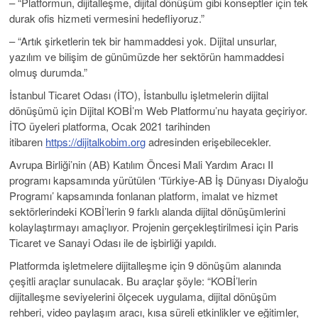
– “Platformun, dijitalleşme, dijital dönüşüm gibi konseptler için tek
durak ofis hizmeti vermesini hedefliyoruz.”
– “Artık şirketlerin tek bir hammaddesi yok. Dijital unsurlar,
yazılım ve bilişim de günümüzde her sektörün hammaddesi
olmuş durumda.”
İstanbul Ticaret Odası (İTO), İstanbullu işletmelerin dijital
dönüşümü için Dijital KOBİ’m Web Platformu’nu hayata geçiriyor.
İTO üyeleri platforma, Ocak 2021 tarihinden
itibaren
https://dijitalkobim.org
adresinden erişebilecekler.
Avrupa Birliği’nin (AB) Katılım Öncesi Mali Yardım Aracı II
programı kapsamında yürütülen ‘Türkiye-AB İş Dünyası Diyaloğu
Programı’ kapsamında fonlanan platform, imalat ve hizmet
sektörlerindeki KOBİ’lerin 9 farklı alanda dijital dönüşümlerini
kolaylaştırmayı amaçlıyor. Projenin gerçekleştirilmesi için Paris
Ticaret ve Sanayi Odası ile de işbirliği yapıldı.
Platformda işletmelere dijitalleşme için 9 dönüşüm alanında
çeşitli araçlar sunulacak. Bu araçlar şöyle: “KOBİ’lerin
dijitalleşme seviyelerini ölçecek uygulama, dijital dönüşüm
rehberi, video paylaşım aracı, kısa süreli etkinlikler ve eğitimler,