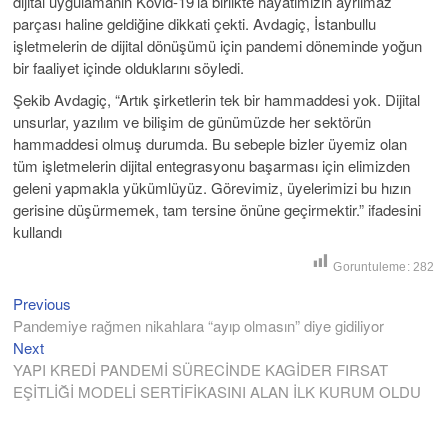
dijital uygulamanın Kovid-19’la birlikte hayatımızın ayrılmaz
parçası haline geldiğine dikkati çekti. Avdagiç, İstanbullu
işletmelerin de dijital dönüşümü için pandemi döneminde yoğun
bir faaliyet içinde olduklarını söyledi.
Şekib Avdagiç, “Artık şirketlerin tek bir hammaddesi yok. Dijital
unsurlar, yazılım ve bilişim de günümüzde her sektörün
hammaddesi olmuş durumda. Bu sebeple bizler üyemiz olan
tüm işletmelerin dijital entegrasyonu başarması için elimizden
geleni yapmakla yükümlüyüz. Görevimiz, üyelerimizi bu hızın
gerisine düşürmemek, tam tersine önüne geçirmektir.” ifadesini
kullandı
Goruntuleme:
282
Previous
Previous
Yazı
post:
Pandemiye rağmen nikahlara “ayıp olmasın” diye gidiliyor
gezinmesi
Next
Next
post:
YAPI KREDİ PANDEMİ SÜRECİNDE KAGİDER FIRSAT
EŞİTLİĞİ MODELİ SERTİFİKASINI ALAN İLK KURUM OLDU