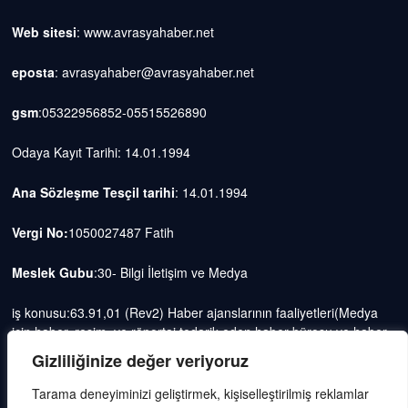
Web sitesi
: www.avrasyahaber.net
eposta
: avrasyahaber@avrasyahaber.net
gsm
:05322956852-05515526890
Odaya Kayıt Tarihi: 14.01.1994
Ana Sözleşme Tesçil tarihi
: 14.01.1994
Vergi No:
1050027487 Fatih
Meslek Gubu
:30- Bilgi İletişim ve Medya
iş konusu:63.91,01 (Rev2) Haber ajanslarının faaliyetleri(Medya
için haber, resim, ve röportaj tedarik eden haber bürosu ve haber
ajansı faaliyetleri)iştigal konusu ile ilgili olarak fotoğrafçılık, filimcilik,
Gizliliğinize değer veriyoruz
yayıncılık, prodöktörlük, reklamcılık işleri ile Ana sözleşmede yazılı
olan diğer işleri yapar.
Tarama deneyiminizi geliştirmek, kişiselleştirilmiş reklamlar