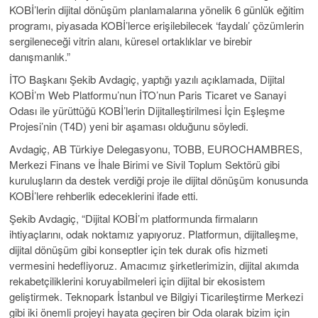
KOBİ’lerin dijital dönüşüm planlamalarına yönelik 6 günlük eğitim
programı, piyasada KOBİ’lerce erişilebilecek ‘faydalı’ çözümlerin
sergileneceği vitrin alanı, küresel ortaklıklar ve birebir
danışmanlık.”
İTO Başkanı Şekib Avdagiç, yaptığı yazılı açıklamada, Dijital
KOBİ’m Web Platformu’nun İTO’nun Paris Ticaret ve Sanayi
Odası ile yürüttüğü KOBİ’lerin Dijitalleştirilmesi İçin Eşleşme
Projesi’nin (T4D) yeni bir aşaması olduğunu söyledi.
Avdagiç, AB Türkiye Delegasyonu, TOBB, EUROCHAMBRES,
Merkezi Finans ve İhale Birimi ve Sivil Toplum Sektörü gibi
kuruluşların da destek verdiği proje ile dijital dönüşüm konusunda
KOBİ’lere rehberlik edeceklerini ifade etti.
Şekib Avdagiç, “Dijital KOBİ’m platformunda firmaların
ihtiyaçlarını, odak noktamız yapıyoruz. Platformun, dijitalleşme,
dijital dönüşüm gibi konseptler için tek durak ofis hizmeti
vermesini hedefliyoruz. Amacımız şirketlerimizin, dijital akımda
rekabetçiliklerini koruyabilmeleri için dijital bir ekosistem
geliştirmek. Teknopark İstanbul ve Bilgiyi Ticarileştirme Merkezi
gibi iki önemli projeyi hayata geçiren bir Oda olarak bizim için