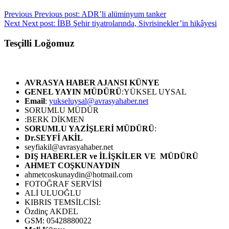
Previous
Previous post:
ADR’li alüminyum tanker
Next
Next post:
İBB Şehir tiyatrolarında, Sivrisinekler’in hikâyesi
Tesçilli Loğomuz
AVRASYA HABER AJANSI
KÜNYE
GENEL YAYIN MÜDÜRÜ
:YÜKSEL UYSAL
Email
:
yukseluysal@avrasyahaber.net
SORUMLU MÜDÜR
:BERK DİKMEN
SORUMLU YAZİŞLERİ MÜDÜRÜ
:
Dr.SEYFİ AKİL
seyfiakil@avrasyahaber.net
DIŞ HABERLER ve İLİŞKİLER VE MÜDÜRÜ
AHMET COŞKUNAYDIN
ahmetcoskunaydin@hotmail.com
FOTOĞRAF SERVİSİ
ALİ ULUOĞLU
KIBRIS TEMSİLCİSİ:
Özdinç AKDEL
GSM: 05428880022