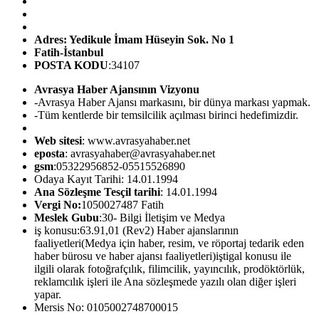
Adres: Yedikule İmam Hüseyin Sok. No 1
Fatih-İstanbul
POSTA KODU
:34107
Avrasya Haber Ajansının Vizyonu
-Avrasya Haber Ajansı markasını, bir dünya markası yapmak.
-Tüm kentlerde bir temsilcilik açılması birinci hedefimizdir.
Web sitesi
: www.avrasyahaber.net
eposta
: avrasyahaber@avrasyahaber.net
gsm
:05322956852-05515526890
Odaya Kayıt Tarihi: 14.01.1994
Ana Sözleşme Tesçil tarihi
: 14.01.1994
Vergi No:
1050027487 Fatih
Meslek Gubu
:30- Bilgi İletişim ve Medya
iş konusu:63.91,01 (Rev2) Haber ajanslarının
faaliyetleri(Medya için haber, resim, ve röportaj tedarik eden
haber bürosu ve haber ajansı faaliyetleri)iştigal konusu ile
ilgili olarak fotoğrafçılık, filimcilik, yayıncılık, prodöktörlük,
reklamcılık işleri ile Ana sözleşmede yazılı olan diğer işleri
yapar.
Mersis No: 0105002748700015