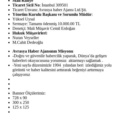
Mali Künye
Ticaret Sicil No
: İstanbul 309501
Ticaret Ünvanı: Avrasya haber Ajansı Ltd.Şti.
Yönetim Kurulu Başkanı ve Sorumlu Müdür
:
Yüksel Uysal
Sermaye: Tamamı ödenmiş 10.000.00 TL
Denetçi: Mali Müşavir Cemil Erdoğan
Hukuk Müşavirleri
:
Nuran Veyseller
M.Cahit Dedeoğlu
Avrasya Haber Ajansının Misyonu
-Doğru ve güvenilir habercilik yaparak, Dünya’da gelişen
haberleri okuyucusuna yorumsuz aktarmayı sağlamak .
-Yeni sayfa düzenimizle 1994 yılından beri izlediğimiz yolu
görüntü ve haber kalitesini arttırarak beğeniyi arttırmaya
çalışıyoruz
Banner Ölçülerimiz:
728 x 90
300 x 250
125 x 125