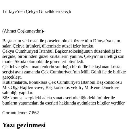
Türkiye’den Çekya Güzellikleri Geçti
(Ahmet Coşkunaydın)-
Başta cam ve kristal ile porselen olmak üzere tüm Dünya’ya nam
salan Çekya ürünleri, ülkemizde güzel izler bıraktı.
Çekya Cumhuriyeti İstanbul Başkonsolosluğunun düzenlediği bir
sergide, birbirinden güzel kristallerin yanına, Çekya’nın ürettiği son
model Skoda otomobil de görenleri büyüledi.
Çekici ve güzel mankenlerin sunduğu bir defile ile taşlanan kristal
sergisi aynı zamanda Çek Cumhuriyeti’nin Milli Günü ile de birlikte
gerçekleşti
Kutlamalarda, konuklara Çek Cumhuriyeti İstanbul Başkonsolosu
Mrs.OlgaHajflerovave, Baş konsolos vekili , Mr.Rene Danek ev
sahipliği yaptılar.
Söz konusu sergideki adeta sanat eseri niteliğindeki ürünler ile
bunların yapımcıları da eserleri hakkında aydınlatıcı bilgiler verdiler
Goruntuleme:
7.862
Yazı gezinmesi