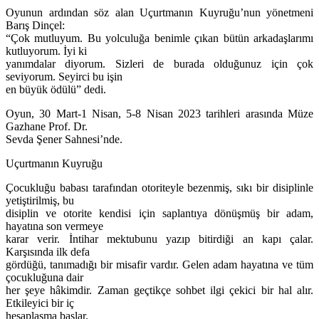
Oyunun ardından söz alan Uçurtmanın Kuyruğu’nun yönetmeni
Barış Dinçel:
“Çok mutluyum. Bu yolculuğa benimle çıkan bütün arkadaşlarımı
kutluyorum. İyi ki
yanımdalar diyorum. Sizleri de burada olduğunuz için çok
seviyorum. Seyirci bu işin
en büyük ödülü” dedi.
Oyun, 30 Mart-1 Nisan, 5-8 Nisan 2023 tarihleri arasında Müze
Gazhane Prof. Dr.
Sevda Şener Sahnesi’nde.
Uçurtmanın Kuyruğu
Çocukluğu babası tarafından otoriteyle bezenmiş, sıkı bir disiplinle
yetiştirilmiş, bu
disiplin ve otorite kendisi için saplantıya dönüşmüş bir adam,
hayatına son vermeye
karar verir. İntihar mektubunu yazıp bitirdiği an kapı çalar.
Karşısında ilk defa
gördüğü, tanımadığı bir misafir vardır. Gelen adam hayatına ve tüm
çocukluğuna dair
her şeye hâkimdir. Zaman geçtikçe sohbet ilgi çekici bir hal alır.
Etkileyici bir iç
hesaplaşma başlar.