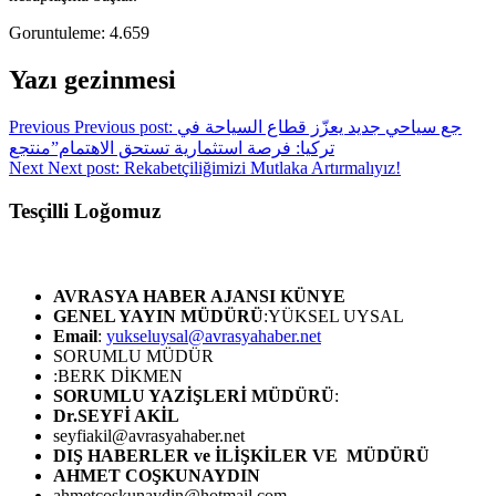
Goruntuleme:
4.659
Yazı gezinmesi
Previous
Previous post:
جع سياحي جديد يعزّز قطاع السياحة في
تركيا: فرصة استثمارية تستحق الاهتمام”منتجع
Next
Next post:
Rekabetçiliğimizi Mutlaka Artırmalıyız!
Tesçilli Loğomuz
AVRASYA HABER AJANSI
KÜNYE
GENEL YAYIN MÜDÜRÜ
:YÜKSEL UYSAL
Email
:
yukseluysal@avrasyahaber.net
SORUMLU MÜDÜR
:BERK DİKMEN
SORUMLU YAZİŞLERİ MÜDÜRÜ
:
Dr.SEYFİ AKİL
seyfiakil@avrasyahaber.net
DIŞ HABERLER ve İLİŞKİLER VE MÜDÜRÜ
AHMET COŞKUNAYDIN
ahmetcoskunaydin@hotmail.com