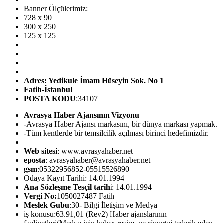
Banner Ölçülerimiz:
728 x 90
300 x 250
125 x 125
Adres: Yedikule İmam Hüseyin Sok. No 1
Fatih-İstanbul
POSTA KODU
:34107
Avrasya Haber Ajansının Vizyonu
-Avrasya Haber Ajansı markasını, bir dünya markası yapmak.
-Tüm kentlerde bir temsilcilik açılması birinci hedefimizdir.
Web sitesi
: www.avrasyahaber.net
eposta
: avrasyahaber@avrasyahaber.net
gsm
:05322956852-05515526890
Odaya Kayıt Tarihi: 14.01.1994
Ana Sözleşme Tesçil tarihi
: 14.01.1994
Vergi No:
1050027487 Fatih
Meslek Gubu
:30- Bilgi İletişim ve Medya
iş konusu:63.91,01 (Rev2) Haber ajanslarının
faaliyetleri(Medya için haber, resim, ve röportaj tedarik eden