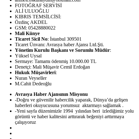
FOTOĞRAF SERVİSİ
ALİ ULUOĞLU
KIBRIS TEMSİLCİSİ:
Özdinç AKDEL
GSM: 05428880022
Mali Künye
Ticaret Sicil No
: İstanbul 309501
Ticaret Ünvanı: Avrasya haber Ajansı Ltd.Şti.
Yönetim Kurulu Başkanı ve Sorumlu Müdür
:
Yüksel Uysal
Sermaye: Tamamı ödenmiş 10.000.00 TL
Denetçi: Mali Müşavir Cemil Erdoğan
Hukuk Müşavirleri
:
Nuran Veyseller
M.Cahit Dedeoğlu
Avrasya Haber Ajansının Misyonu
-Doğru ve güvenilir habercilik yaparak, Dünya’da gelişen
haberleri okuyucusuna yorumsuz aktarmayı sağlamak .
-Yeni sayfa düzenimizle 1994 yılından beri izlediğimiz yolu
görüntü ve haber kalitesini arttırarak beğeniyi arttırmaya
çalışıyoruz