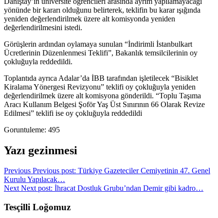
Danıştay’ın üniversite öğrencileri arasında ayrım yapılamayacağı
yönünde bir kararı olduğunu belirterek, teklifin bu karar ışığında
yeniden değerlendirilmek üzere alt komisyonda yeniden
değerlendirilmesini istedi.
Görüşlerin ardından oylamaya sunulan “İndirimli İstanbulkart
Ücretlerinin Düzenlenmesi Teklifi”, Bakanlık temsilcilerinin oy
çokluğuyla reddedildi.
Toplantıda ayrıca Adalar’da İBB tarafından işletilecek “Bisiklet
Kiralama Yönergesi Revizyonu” teklifi oy çokluğuyla yeniden
değerlendirilmek üzere alt komisyona gönderildi. “Toplu Taşıma
Aracı Kullanım Belgesi Şoför Yaş Üst Sınırının 66 Olarak Revize
Edilmesi” teklifi ise oy çokluğuyla reddedildi
Goruntuleme:
495
Yazı gezinmesi
Previous
Previous post:
Türkiye Gazeteciler Cemiyetinin 47. Genel
Kurulu Yapılacak…
Next
Next post:
İhracat Dostluk Grubu’ndan Demir gibi kadro…
Tesçilli Loğomuz