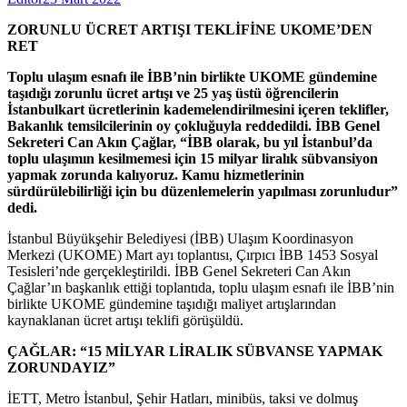
ZORUNLU ÜCRET ARTIŞI TEKLİFİNE UKOME’DEN
RET
Toplu ulaşım esnafı ile İBB’nin birlikte UKOME gündemine
taşıdığı zorunlu ücret artışı ve 25 yaş üstü öğrencilerin
İstanbulkart ücretlerinin kademelendirilmesini içeren teklifler,
Bakanlık temsilcilerinin oy çokluğuyla reddedildi. İBB Genel
Sekreteri Can Akın Çağlar, “İBB olarak, bu yıl İstanbul’da
toplu ulaşımın kesilmemesi için 15 milyar liralık sübvansiyon
yapmak zorunda kalıyoruz. Kamu hizmetlerinin
sürdürülebilirliği için bu düzenlemelerin yapılması zorunludur”
dedi.
İstanbul Büyükşehir Belediyesi (İBB) Ulaşım Koordinasyon
Merkezi (UKOME) Mart ayı toplantısı, Çırpıcı İBB 1453 Sosyal
Tesisleri’nde gerçekleştirildi. İBB Genel Sekreteri Can Akın
Çağlar’ın başkanlık ettiği toplantıda, toplu ulaşım esnafı ile İBB’nin
birlikte UKOME gündemine taşıdığı maliyet artışlarından
kaynaklanan ücret artışı teklifi görüşüldü.
ÇAĞLAR: “15 MİLYAR LİRALIK SÜBVANSE YAPMAK
ZORUNDAYIZ”
İETT, Metro İstanbul, Şehir Hatları, minibüs, taksi ve dolmuş