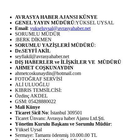
AVRASYA HABER AJANSI
KÜNYE
GENEL YAYIN MÜDÜRÜ
:YÜKSEL UYSAL
Email
:
yukseluysal@avrasyahaber.net
SORUMLU MÜDÜR
:BERK DİKMEN
SORUMLU YAZİŞLERİ MÜDÜRÜ
:
Dr.SEYFİ AKİL
seyfiakil@avrasyahaber.net
DIŞ HABERLER ve İLİŞKİLER VE MÜDÜRÜ
AHMET COŞKUNAYDIN
ahmetcoskunaydin@hotmail.com
FOTOĞRAF SERVİSİ
ALİ ULUOĞLU
KIBRIS TEMSİLCİSİ:
Özdinç AKDEL
GSM: 05428880022
Mali Künye
Ticaret Sicil No
: İstanbul 309501
Ticaret Ünvanı: Avrasya haber Ajansı Ltd.Şti.
Yönetim Kurulu Başkanı ve Sorumlu Müdür
:
Yüksel Uysal
Sermaye: Tamamı ödenmiş 10.000.00 TL