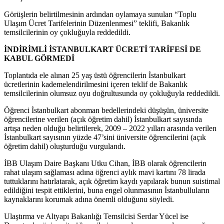
Görüşlerin belirtilmesinin ardından oylamaya sunulan “Toplu
Ulaşım Ücret Tarifelerinin Düzenlenmesi” teklifi, Bakanlık
temsilcilerinin oy çokluğuyla reddedildi.
İNDİRİMLİ İSTANBULKART ÜCRETİ TARİFESİ DE
KABUL GÖRMEDİ
Toplantıda ele alınan 25 yaş üstü öğrencilerin İstanbulkart
ücretlerinin kademelendirilmesini içeren teklif de Bakanlık
temsilcilerinin olumsuz oyu doğrultusunda oy çokluğuyla reddedildi.
Öğrenci İstanbulkart abonman bedellerindeki düşüşün, üniversite
öğrencilerine verilen (açık öğretim dahil) İstanbulkart sayısında
artışa neden olduğu belirtilerek, 2009 – 2022 yılları arasında verilen
İstanbulkart sayısının yüzde 47’sini üniversite öğrencilerini (açık
öğretim dahil) oluşturduğu vurgulandı.
İBB Ulaşım Daire Başkanı Utku Cihan, İBB olarak öğrencilerin
rahat ulaşım sağlaması adına öğrenci aylık mavi kartını 78 lirada
tuttuklarını hatırlatarak, açık öğretim kaydı yapılarak bunun suistimal
edildiğini tespit ettiklerini, buna engel olunmasının İstanbulluların
kaynaklarını korumak adına önemli olduğunu söyledi.
Ulaştırma ve Altyapı Bakanlığı Temsilcisi Serdar Yücel ise