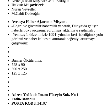
Denetçi: Mali Müşavir Cemil Erdoğan
Hukuk Müşavirleri
:
Nuran Veyseller
M.Cahit Dedeoğlu
Avrasya Haber Ajansının Misyonu
-Doğru ve güvenilir habercilik yaparak, Dünya’da gelişen
haberleri okuyucusuna yorumsuz aktarmayı sağlamak .
-Yeni sayfa düzenimizle 1994 yılından beri izlediğimiz yolu
görüntü ve haber kalitesini arttırarak beğeniyi arttırmaya
çalışıyoruz
Banner Ölçülerimiz:
728 x 90
300 x 250
125 x 125
Adres: Yedikule İmam Hüseyin Sok. No 1
Fatih-İstanbul
POSTA KODU
:34107