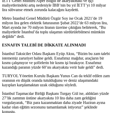
İETT Genel Müdürü Alper Bilgili de akaryakıttaki ve işçi
maliyetlerindeki artış nedeniyle İBB’nin bu yıl İETT’yi 10 milyar
lira sübvanse etmek zorunda kalacağını kaydetti.
Metro İstanbul Genel Müdürü Özgür Soy ise Ocak 2021’de 19
milyon lira gelen elektrik faturasının Şubat 2022’de 63 milyon lira,
Mart ayında ise 70 milyon liranın üzerine çıktığını belirterek, “Bu
maliyetlerle İstanbul’da toplu ulaşımın sürdürülebilmesi mümkün
değildir” dedi.
ESNAFIN TALEBİ DE DİKKATE ALINMADI
İstanbul Taksiciler Odası Başkanı Eyüp Aksu, “Bizim bu zam talebi
istememiz zaruriyet haline geldi. Esnafımız mağdur, araçların bir
kısmı çalışmıyor ve şoförlerin bir kısmı işi bırakıyor. Esnafımız
kazandığı paranın yüzde 60’ını akaryakıta verir hale geldi” dedi.
TURYOL Yönetim Kurulu Başkanı Yunus Can da teklif edilen zam
oranının en düşük oranda tutulduğunu ve deniz ulaşımındaki
kayıpları karşılamaktan uzak olduğunu söyledi.
İstanbul Taşımacılar Birliği Başkanı Turgay Gül ise, aldıkları yüzde
27’lik zammın üstüne akaryakıta 10 lira daha zam geldiğini
vurgulayarak, “Biz para kazanmaktan daha ziyade Haziran ayına
kadar olan eğitim sezonunu tamamlamak istiyoruz” şeklinde
konuştu.