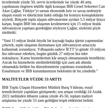
ücretlerinde yüzde 50, servis ücretlerinde ise yüzde 40 artış
yapılmasını öngören teklifle ilgili konuşan İBB Genel Sekreteri Can
Akın Çağlar, Türkiye’yi sarsan ekonomik kriz ve savaş nedeniyle
ulaşım esnafı ve tüketicinin haklı olduğu bir konuyu konuştuklarını
söyledi. Bütçede toplu ulaşım sübvansesine ayrılan 5,5 milyar liraya
karşın, bugün İBB’nin ulaşımın kesilmemesi için 15 milyar liralık
sübvansiyon yapması gerektiğini söyleyen Çağlar, sözlerini şöyle
sürdürdü:
“Yani 15 milyar liralık büyük bir kaynağı başka işlerin yapımından
çekerek, toplu ulaşımın durmaması için sübvansiyon amacıyla
kullanmak zorundayız. Yılbaşında sadece İETT’yi günde 10 milyon
lira sübvanse ederken, bugün günlük 27 milyon lira öder
noktadayız. Kamu hizmetlerinin kâr amaçlı olmamasında hemfikiriz.
Ancak bu hizmetlerin sürdürülebilirliği için zam adı altında
olmamakla birlikte bu düzenlemelerin yapılması zorunludur.
Esnafımızın ve İBB kurumlarımızın beklentisi de bu yöndedir.”
MALİYETLER YÜZDE 53 ARTTI
İBB Toplu Ulaşım Hizmetleri Müdürü Barış Yıldırım, esnaf
temsilcileriyle yaptıkları görüşmede; son artışın verildiği 24 Aralık
2021 tarihinden itibaren yakıta yüzde 45-50, toplam maliyet
artışlarına ise yüzde 53 zam geldiğini tespit ettiklerini belirtti.