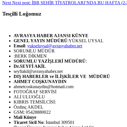
Next
Next post:
İBB ŞEHİR TİYATROLARI’NDA BU HAFTA (2-5
Tesçilli Loğomuz
AVRASYA HABER AJANSI
KÜNYE
GENEL YAYIN MÜDÜRÜ
:YÜKSEL UYSAL
Email
:
yukseluysal@avrasyahaber.net
SORUMLU MÜDÜR
:BERK DİKMEN
SORUMLU YAZİŞLERİ MÜDÜRÜ
:
Dr.SEYFİ AKİL
seyfiakil@avrasyahaber.net
DIŞ HABERLER ve İLİŞKİLER VE MÜDÜRÜ
AHMET COŞKUNAYDIN
ahmetcoskunaydin@hotmail.com
FOTOĞRAF SERVİSİ
ALİ ULUOĞLU
KIBRIS TEMSİLCİSİ:
Özdinç AKDEL
GSM: 05428880022
Mali Künye
Ticaret Sicil No
: İstanbul 309501