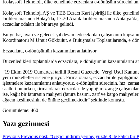
Kolaysoft Teknoloji, ülke genelinde eczacılara e-dönüşüm sürecini anl
Kolaysoft Teknoloji AŞ ve TEB Eczacı Kart işbirliği ile ülke geneli
tarihleri arasında Hatay’da, 17-20 Aralık tarihleri arasında Antalya’d
eczacılar odaları ile bir araya gelindi.
Bu yıl başlayan ve gelecek yıl devam edecek olan çalışmanın kapsam
Koordinatörü M.Umut Gökbulut, e-Buluşmalar Toplantılarında, e-dönüşü
Eczacılara, e-dönüşümün kazanımları anlatılıyor
Düzenledikleri toplantılarda eczacılara, e-dönüşümün kazanımlarını 
“19 Ekim 2019 Cumartesi tarihli Resmi Gazetede, Vergi Usul Kanunu G
yeni mükellefler sisteme giriyor. Firma olarak, eczacılar ile yaptığımı
işletmelere kazanımlarını anlatıyoruz. e-dönüşüm sürecinin, hız, zama
saatleri bulurken, firma olarak eczacılar ile yaptığımız ar-ge çalışma
ise, kağıt bir faturanın maliyeti (fatura basımı, zarf ve kargo maliyetl
ağacın kesilmesinin de önüne geçilmektedir” şeklinde konuştu.
Goruntuleme:
460
Yazı gezinmesi
Previous
Previous post:
“Geçici indirim yerine, yüzde 8 ile kalıcı bi