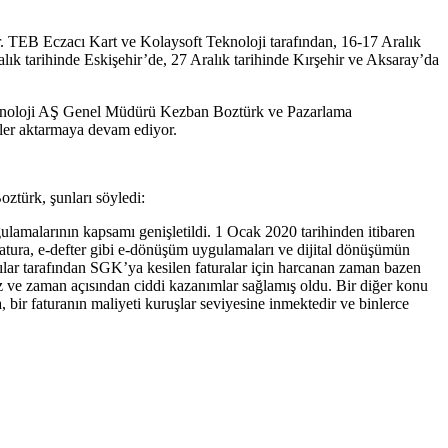
. TEB Eczacı Kart ve Kolaysoft Teknoloji tarafından, 16-17 Aralık
alık tarihinde Eskişehir’de, 27 Aralık tarihinde Kırşehir ve Aksaray’da
 Teknoloji AŞ Genel Müdürü Kezban Boztürk ve Pazarlama
iler aktarmaya devam ediyor.
ztürk, şunları söyledi:
amalarının kapsamı genişletildi. 1 Ocak 2020 tarihinden itibaren
v fatura, e-defter gibi e-dönüşüm uygulamaları ve dijital dönüşümün
cılar tarafından SGK’ya kesilen faturalar için harcanan zaman bazen
hız ve zaman açısından ciddi kazanımlar sağlamış oldu. Bir diğer konu
a, bir faturanın maliyeti kuruşlar seviyesine inmektedir ve binlerce