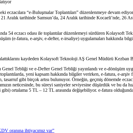
atıyor
ndeki eczacılara “e-Buluşmalar Toplantıları” düzenlenmeye devam ediyor
a, 21 Aralık tarihinde Samsun’da, 24 Aralık tarihinde Kocaeli’nde, 26 Ar
ında 54 eczacı odası ile toplantılar düzenlemeyi sürdüren Kolaysoft
m (e-fatura, e-arşiv, e-defter, e-irsaliye) uygulamaları hakkında bilg
anlattıklarını kaydeden Kolaysoft Teknoloji AŞ Genel Müdürü Kezban Bo
enel Tebliği ve e-Defter Genel Tebliği yayınlandı ve e-dönüşüm uygul
z toplantılarda, yeni kapsam hakkında bilgiler verirken, e-fatura, e-arşi
n, tasarruf gibi birçok artısı bulunuyor. Örneğin, geçmiş dönemde ecza
larımızın neticesinde, bu süreyi saniyeler seviyesine düşürdük ve bu da 
eri gibi) ortalama 5 TL – 12 TL arasında değişebiliyor. e-fatura olduğund
r KDV oranına ihtiyacımız var”