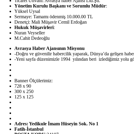
Ticaret Ünvanı: Avrasya haber Ajansı Ltd.Şti.
Yönetim Kurulu Başkanı ve Sorumlu Müdür
:
Yüksel Uysal
Sermaye: Tamamı ödenmiş 10.000.00 TL
Denetçi: Mali Müşavir Cemil Erdoğan
Hukuk Müşavirleri
:
Nuran Veyseller
M.Cahit Dedeoğlu
Avrasya Haber Ajansının Misyonu
-Doğru ve güvenilir habercilik yaparak, Dünya’da gelişen hab
-Yeni sayfa düzenimizle 1994 yılından beri izlediğimiz yolu görü
Banner Ölçülerimiz:
728 x 90
300 x 250
125 x 125
Adres: Yedikule İmam Hüseyin Sok. No 1
Fatih-İstanbul