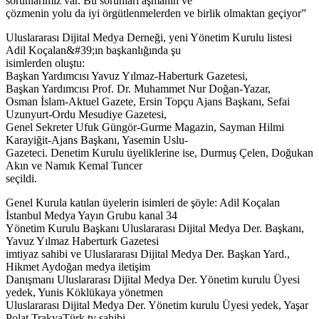
sorunlarımız var. Bu sorunları aşmanın ve
çözmenin yolu da iyi örgütlenmelerden ve birlik olmaktan geçiyor”
Uluslararası Dijital Medya Derneği, yeni Yönetim Kurulu listesi
Adil Koçalan&#39;ın başkanlığında şu
isimlerden oluştu:
Başkan Yardımcısı Yavuz Yılmaz-Haberturk Gazetesi,
Başkan Yardımcısı Prof. Dr. Muhammet Nur Doğan-Yazar,
Osman İslam-Aktuel Gazete, Ersin Topçu Ajans Başkanı, Sefai
Uzunyurt-Ordu Mesudiye Gazetesi,
Genel Sekreter Ufuk Güngör-Gurme Magazin, Sayman Hilmi
Karayiğit-Ajans Başkanı, Yasemin Uslu-
Gazeteci. Denetim Kurulu üyeliklerine ise, Durmuş Çelen, Doğukan
Akın ve Namık Kemal Tuncer
seçildi.
Genel Kurula katılan üyelerin isimleri de şöyle: Adil Koçalan
İstanbul Medya Yayın Grubu kanal 34
Yönetim Kurulu Başkanı Uluslararası Dijital Medya Der. Başkanı,
Yavuz Yılmaz Haberturk Gazetesi
imtiyaz sahibi ve Uluslararası Dijital Medya Der. Başkan Yard.,
Hikmet Aydoğan medya iletişim
Danışmanı Uluslararası Dijital Medya Der. Yönetim kurulu Üyesi
yedek, Yunis Köklükaya yönetmen
Uluslararası Dijital Medya Der. Yönetim kurulu Üyesi yedek, Yaşar
Polat TrakyaTürk tv sahibi