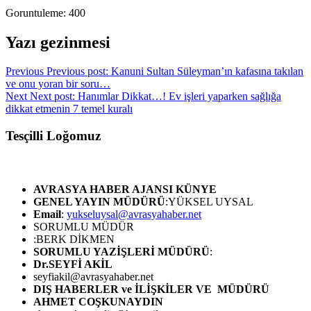
Goruntuleme:
400
Yazı gezinmesi
Previous
Previous post:
Kanuni Sultan Süleyman’ın kafasına takılan
ve onu yoran bir soru…
Next
Next post:
Hanımlar Dikkat…! Ev işleri yaparken sağlığa
dikkat etmenin 7 temel kuralı
Tesçilli Loğomuz
AVRASYA HABER AJANSI
KÜNYE
GENEL YAYIN MÜDÜRÜ
:YÜKSEL UYSAL
Email
:
yukseluysal@avrasyahaber.net
SORUMLU MÜDÜR
:BERK DİKMEN
SORUMLU YAZİŞLERİ MÜDÜRÜ
:
Dr.SEYFİ AKİL
seyfiakil@avrasyahaber.net
DIŞ HABERLER ve İLİŞKİLER VE MÜDÜRÜ
AHMET COŞKUNAYDIN