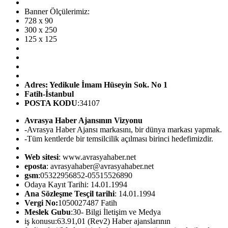
Banner Ölçülerimiz:
728 x 90
300 x 250
125 x 125
Adres: Yedikule İmam Hüseyin Sok. No 1
Fatih-İstanbul
POSTA KODU
:34107
Avrasya Haber Ajansının Vizyonu
-Avrasya Haber Ajansı markasını, bir dünya markası yapmak.
-Tüm kentlerde bir temsilcilik açılması birinci hedefimizdir.
Web sitesi
: www.avrasyahaber.net
eposta
: avrasyahaber@avrasyahaber.net
gsm
:05322956852-05515526890
Odaya Kayıt Tarihi: 14.01.1994
Ana Sözleşme Tesçil tarihi
: 14.01.1994
Vergi No:
1050027487 Fatih
Meslek Gubu
:30- Bilgi İletişim ve Medya
iş konusu:63.91,01 (Rev2) Haber ajanslarının