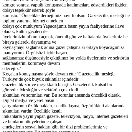
kongre sonrası yaptığı konuşmada katılımcılara gösterdikleri ilgiden
dolayı teşekkür ederek şöyle
konuştu: “Öncelikle derneğimiz hayırlı olsun. Gazetecilik mesleği ile
toplum yararına hizmet etmekten
dolayı çok mutluyum Yapacağımız basın yayın faaliyetlerine ilave
olarak, kültür gezileri ile
üyelerimizin ufkunu açmak, önemli gün ve haftalarda üyelerimiz ile
biraya gelerek, dayanışma ve
kaynaşmayı sağlamak adına güzel çalışmalar ortaya koyacağımıza
inanıyorum. Örgütsüz hiçbir başarı
sağlanamaz düşüncesiyle çıktığımız bu yolda üyelerimiz ve sektörün
menfaatlerini korumaya devam
edeceğiz.’
Koçalan konuşmasına şöyle devam etti: ‘Gazetecilik mesleği
Türkiye’de çok büyük sıkıntılar içindedir
Gazetecilik zor ve meşakkatli bir iştir. Gazetecilik kutsal bir
görevdir. Mesleğin ve sektörün çok ciddi
sıkıntıları ve sorunları var. Bu sorunlar arasında öncelikli olarak,
Dijital medya ve yerel basın
çalışanlarının özlük hakları, sendikalaşma, özgürlükleri alanlarında
sıkıntıları vardır. Özellikle kısıtlı
imkanlarla yayın yapan gazete, televizyon, radyo, internet gazeteleri
ve bunların bünyelerinde çalışan
emekçilerin sosyal hakları gibi bir dizi problemlerimiz ve