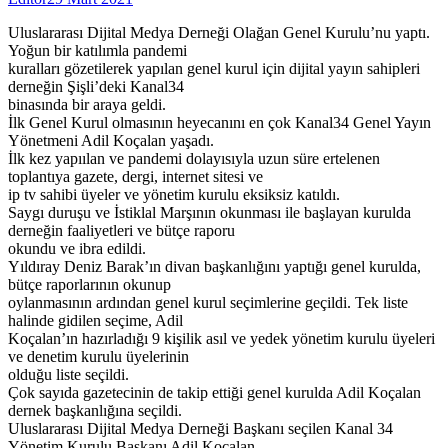
Uluslararası Dijital Medya Derneği Olağan Genel Kurulu’nu yaptı.
Yoğun bir katılımla pandemi
kuralları gözetilerek yapılan genel kurul için dijital yayın sahipleri
derneğin Şişli’deki Kanal34
binasında bir araya geldi.
İlk Genel Kurul olmasının heyecanını en çok Kanal34 Genel Yayın
Yönetmeni Adil Koçalan yaşadı.
İlk kez yapıılan ve pandemi dolayısıyla uzun süre ertelenen
toplantıya gazete, dergi, internet sitesi ve
ip tv sahibi üyeler ve yönetim kurulu eksiksiz katıldı.
Saygı duruşu ve İstiklal Marşının okunması ile başlayan kurulda
derneğin faaliyetleri ve bütçe raporu
okundu ve ibra edildi.
Yıldıray Deniz Barak’ın divan başkanlığını yaptığı genel kurulda,
bütçe raporlarının okunup
oylanmasının ardından genel kurul seçimlerine geçildi. Tek liste
halinde gidilen seçime, Adil
Koçalan’ın hazırladığı 9 kişilik asıl ve yedek yönetim kurulu üyeleri
ve denetim kurulu üyelerinin
olduğu liste seçildi.
Çok sayıda gazetecinin de takip ettiği genel kurulda Adil Koçalan
dernek başkanlığına seçildi.
Uluslararası Dijital Medya Derneği Başkanı seçilen Kanal 34
Yönetim Kurulu Başkanı Adil Koçalan