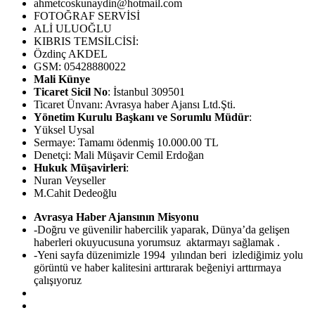
ahmetcoskunaydin@hotmail.com
FOTOĞRAF SERVİSİ
ALİ ULUOĞLU
KIBRIS TEMSİLCİSİ:
Özdinç AKDEL
GSM: 05428880022
Mali Künye
Ticaret Sicil No
: İstanbul 309501
Ticaret Ünvanı: Avrasya haber Ajansı Ltd.Şti.
Yönetim Kurulu Başkanı ve Sorumlu Müdür
:
Yüksel Uysal
Sermaye: Tamamı ödenmiş 10.000.00 TL
Denetçi: Mali Müşavir Cemil Erdoğan
Hukuk Müşavirleri
:
Nuran Veyseller
M.Cahit Dedeoğlu
Avrasya Haber Ajansının Misyonu
-Doğru ve güvenilir habercilik yaparak, Dünya’da gelişen
haberleri okuyucusuna yorumsuz aktarmayı sağlamak .
-Yeni sayfa düzenimizle 1994 yılından beri izlediğimiz yolu
görüntü ve haber kalitesini arttırarak beğeniyi arttırmaya
çalışıyoruz