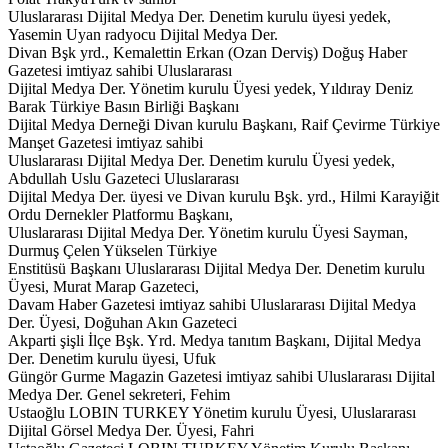
Uluslararası Dijital Medya Der. Denetim kurulu üyesi yedek,
Yasemin Uyan radyocu Dijital Medya Der.
Divan Bşk yrd., Kemalettin Erkan (Ozan Derviş) Doğuş Haber
Gazetesi imtiyaz sahibi Uluslararası
Dijital Medya Der. Yönetim kurulu Üyesi yedek, Yıldıray Deniz
Barak Türkiye Basın Birliği Başkanı
Dijital Medya Derneği Divan kurulu Başkanı, Raif Çevirme Türkiye
Manşet Gazetesi imtiyaz sahibi
Uluslararası Dijital Medya Der. Denetim kurulu Üyesi yedek,
Abdullah Uslu Gazeteci Uluslararası
Dijital Medya Der. üyesi ve Divan kurulu Bşk. yrd., Hilmi Karayiğit
Ordu Dernekler Platformu Başkanı,
Uluslararası Dijital Medya Der. Yönetim kurulu Üyesi Sayman,
Durmuş Çelen Yükselen Türkiye
Enstitüsü Başkanı Uluslararası Dijital Medya Der. Denetim kurulu
Üyesi, Murat Marap Gazeteci,
Davam Haber Gazetesi imtiyaz sahibi Uluslararası Dijital Medya
Der. Üyesi, Doğuhan Akın Gazeteci
Akparti şişli İlçe Bşk. Yrd. Medya tanıtım Başkanı, Dijital Medya
Der. Denetim kurulu üyesi, Ufuk
Güngör Gurme Magazin Gazetesi imtiyaz sahibi Uluslararası Dijital
Medya Der. Genel sekreteri, Fehim
Ustaoğlu LOBIN TURKEY Yönetim kurulu Üyesi, Uluslararası
Dijital Görsel Medya Der. Üyesi, Fahri