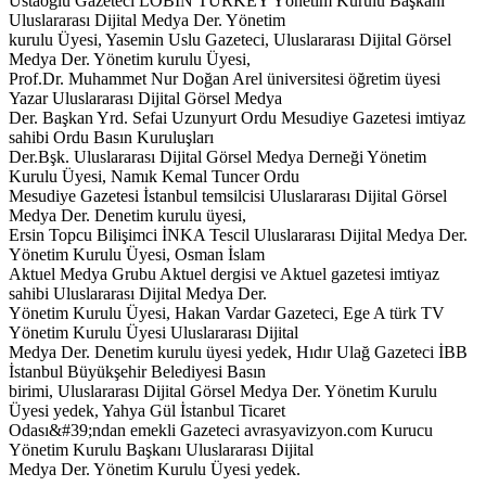
Ustaoğlu Gazeteci LOBIN TURKEY Yönetim Kurulu Başkanı
Uluslararası Dijital Medya Der. Yönetim
kurulu Üyesi, Yasemin Uslu Gazeteci, Uluslararası Dijital Görsel
Medya Der. Yönetim kurulu Üyesi,
Prof.Dr. Muhammet Nur Doğan Arel üniversitesi öğretim üyesi
Yazar Uluslararası Dijital Görsel Medya
Der. Başkan Yrd. Sefai Uzunyurt Ordu Mesudiye Gazetesi imtiyaz
sahibi Ordu Basın Kuruluşları
Der.Bşk. Uluslararası Dijital Görsel Medya Derneği Yönetim
Kurulu Üyesi, Namık Kemal Tuncer Ordu
Mesudiye Gazetesi İstanbul temsilcisi Uluslararası Dijital Görsel
Medya Der. Denetim kurulu üyesi,
Ersin Topcu Bilişimci İNKA Tescil Uluslararası Dijital Medya Der.
Yönetim Kurulu Üyesi, Osman İslam
Aktuel Medya Grubu Aktuel dergisi ve Aktuel gazetesi imtiyaz
sahibi Uluslararası Dijital Medya Der.
Yönetim Kurulu Üyesi, Hakan Vardar Gazeteci, Ege A türk TV
Yönetim Kurulu Üyesi Uluslararası Dijital
Medya Der. Denetim kurulu üyesi yedek, Hıdır Ulağ Gazeteci İBB
İstanbul Büyükşehir Belediyesi Basın
birimi, Uluslararası Dijital Görsel Medya Der. Yönetim Kurulu
Üyesi yedek, Yahya Gül İstanbul Ticaret
Odası&#39;ndan emekli Gazeteci avrasyavizyon.com Kurucu
Yönetim Kurulu Başkanı Uluslararası Dijital
Medya Der. Yönetim Kurulu Üyesi yedek.