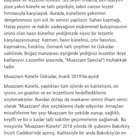
yüze yakın künefe ve tatlı çeşidiyle, tabiri caizse lezzet
fırtınasıyla karşılaştık. Burada, künefenin şekerinin
dengelenmesi için süt ile servisi yapılıyor. Sahan kaymağı,
Hatay peyniri ve hakiki sadeyağının mükemmel buluşmasının
ürünü olan hasır künefeyi yediğinizde eşsiz bir lezzetle
karşılaşıyorsunuz. Katmeri, hasır künefesi, çıtır hasırlısı,
kaymaklısı, fıstıklısı, Osmanlı tatlı çeşitleri ile Üsküdar
sahilinde, Boğaz manzarası eşliğinde yediğiniz lezzetler ikiye
katlanıyor. Lezzetler arasında, “Muazzam Special”i muhakkak
tadın.
Muazzam Künefe Üsküdar, Aralık 2019’da açıldı
Muazzam Künefe, yaptıkları tüm işlerde en kalitelisini, en
iyisini, en güzelini ve en lezzetlisini hedeflediklerini
söylemekteler. Bundan dolayı da markanın ismini ilham verici
olarak “Muazzam” diye seçtiklerini ifade ediyorlar. Amaçları
misafirlerine her şeyi Muazzam bir şekilde sunup, sağlıklı,
keyifli ve bir o kadar tatlı vakitler geçirmelerini sağlamak. Bu
misyonla “Muazzam Künefe” 2018 yılında ilk şubesini Bakırköy
İncirli Caddesi’nde açmış. Kalitesiyle bir anda Bakırköy’ün en