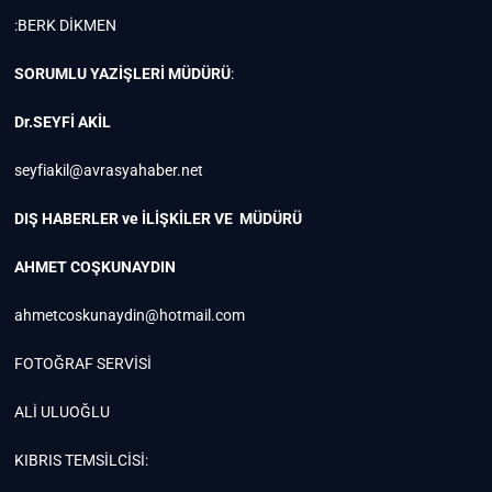
:BERK DİKMEN
SORUMLU YAZİŞLERİ MÜDÜRÜ
:
Dr.SEYFİ AKİL
seyfiakil@avrasyahaber.net
DIŞ HABERLER ve İLİŞKİLER VE MÜDÜRÜ
AHMET COŞKUNAYDIN
ahmetcoskunaydin@hotmail.com
FOTOĞRAF SERVİSİ
ALİ ULUOĞLU
KIBRIS TEMSİLCİSİ: