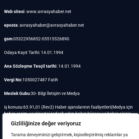
Web sitesi
: www.avrasyahaber.net
eposta
: avrasyahaber@avrasyahaber.net
gsm
:05322956852-05515526890
Odaya Kayıt Tarihi: 14.01.1994
Ana Sözleşme Tesçil tarihi
: 14.01.1994
Vergi No:
1050027487 Fatih
Meslek Gubu
:30- Bilgi İletişim ve Medya
iş konusu:63.91,01 (Rev2) Haber ajanslarının faaliyetleri(Medya için
haber, resim, ve röportaj tedarik eden haber bürosu ve haber ajansı
faaliyetleri)iştigal konusu ile ilgili olarak fotoğrafçılık, filimcilik,
Gizliliğinize değer veriyoruz
yayıncılık, prodöktörlük, reklamcılık işleri ile Ana sözleşmede yazılı
olan diğer işleri yapar.
Tarama deneyiminizi geliştirmek, kişiselleştirilmiş reklamlar ya