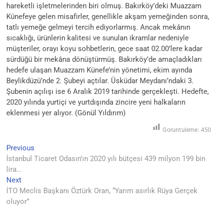
hareketli işletmelerinden biri olmuş. Bakırköy’deki Muazzam
Künefeye gelen misafirler, genellikle akşam yemeğinden sonra,
tatlı yemeğe gelmeyi tercih ediyorlarmış. Ancak mekânın
sıcaklığı, ürünlerin kalitesi ve sunulan ikramlar nedeniyle
müşteriler, orayı koyu sohbetlerin, gece saat 02.00’lere kadar
sürdüğü bir mekâna dönüştürmüş. Bakırköy’de amaçladıkları
hedefe ulaşan Muazzam Künefe’nin yönetimi, ekim ayında
Beylikdüzü’nde 2. Şubeyi açtılar. Üsküdar Meydanı’ndaki 3.
Şubenin açılışı ise 6 Aralık 2019 tarihinde gerçekleşti. Hedefte,
2020 yılında yurtiçi ve yurtdışında zincire yeni halkaların
eklenmesi yer alıyor. (Gönül Yıldırım)
Goruntuleme:
450
Yazı
Previous
Previous
post:
İstanbul Ticaret Odasın’ın 2020 yılı bütçesi 439 milyon 199 bin
gezinmesi
lira…
Next
Next
post:
İTO Meclis Başkanı Öztürk Oran, “Yarım asırlık Rüya Gerçek
oluyor”