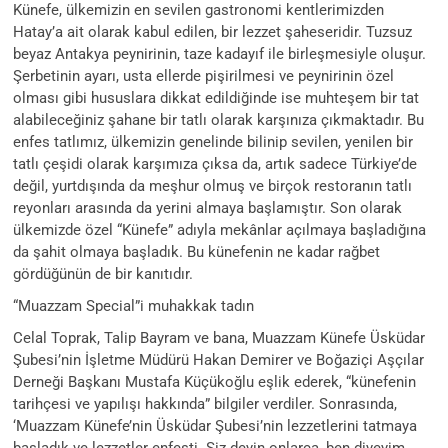
Künefe, ülkemizin en sevilen gastronomi kentlerimizden
Hatay’a ait olarak kabul edilen, bir lezzet şaheseridir. Tuzsuz
beyaz Antakya peynirinin, taze kadayıf ile birleşmesiyle oluşur.
Şerbetinin ayarı, usta ellerde pişirilmesi ve peynirinin özel
olması gibi hususlara dikkat edildiğinde ise muhteşem bir tat
alabileceğiniz şahane bir tatlı olarak karşınıza çıkmaktadır. Bu
enfes tatlımız, ülkemizin genelinde bilinip sevilen, yenilen bir
tatlı çeşidi olarak karşımıza çıksa da, artık sadece Türkiye’de
değil, yurtdışında da meşhur olmuş ve birçok restoranın tatlı
reyonları arasında da yerini almaya başlamıştır. Son olarak
ülkemizde özel “Künefe” adıyla mekânlar açılmaya başladığına
da şahit olmaya başladık. Bu künefenin ne kadar rağbet
gördüğünün de bir kanıtıdır.
“Muazzam Special”i muhakkak tadın
Celal Toprak, Talip Bayram ve bana, Muazzam Künefe Üsküdar
Şubesi’nin İşletme Müdürü Hakan Demirer ve Boğaziçi Aşçılar
Derneği Başkanı Mustafa Küçükoğlu eşlik ederek, “künefenin
tarihçesi ve yapılışı hakkında” bilgiler verdiler. Sonrasında,
‘Muazzam Künefe’nin Üsküdar Şubesi’nin lezzetlerini tatmaya
başladık ve lezzetler enfesti. Siz deyin onlarca, ben diyeyim