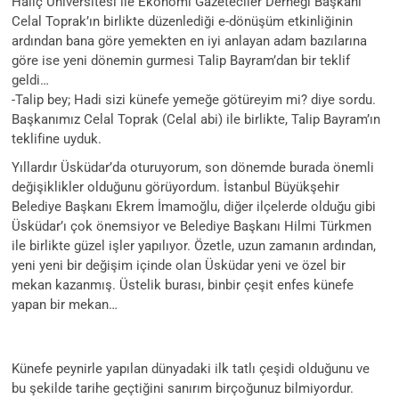
Haliç Üniversitesi ile Ekonomi Gazeteciler Derneği Başkanı
Celal Toprak’ın birlikte düzenlediği e-dönüşüm etkinliğinin
ardından bana göre yemekten en iyi anlayan adam bazılarına
göre ise yeni dönemin gurmesi Talip Bayram’dan bir teklif
geldi…
-Talip bey; Hadi sizi künefe yemeğe götüreyim mi? diye sordu.
Başkanımız Celal Toprak (Celal abi) ile birlikte, Talip Bayram’ın
teklifine uyduk.
Yıllardır Üsküdar’da oturuyorum, son dönemde burada önemli
değişiklikler olduğunu görüyordum. İstanbul Büyükşehir
Belediye Başkanı Ekrem İmamoğlu, diğer ilçelerde olduğu gibi
Üsküdar’ı çok önemsiyor ve Belediye Başkanı Hilmi Türkmen
ile birlikte güzel işler yapılıyor. Özetle, uzun zamanın ardından,
yeni yeni bir değişim içinde olan Üsküdar yeni ve özel bir
mekan kazanmış. Üstelik burası, binbir çeşit enfes künefe
yapan bir mekan…
Künefe peynirle yapılan dünyadaki ilk tatlı çeşidi olduğunu ve
bu şekilde tarihe geçtiğini sanırım birçoğunuz bilmiyordur.