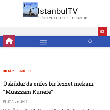
Skip
to
IstanbulTV
content
DOĞRU VE TARAFSIZ HABERCILIK
ŞİRKET HABERLERİ
Üsküdar’da enfes bir lezzet mekanı
“Muazzam Künefe”
27 Aralık 2019