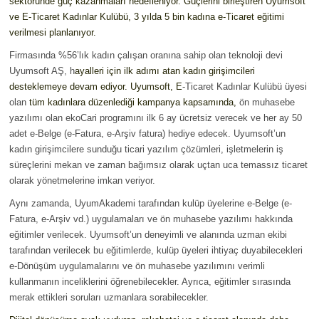
sektöründe güç kazanmaları hedefleniyor. Güçlerini birleştiren Uyumsoft
ve E-Ticaret Kadınlar Kulübü, 3 yılda 5 bin kadına e-Ticaret eğitimi
verilmesi planlanıyor.
Firmasında %56’lık kadın çalışan oranına sahip olan teknoloji devi
Uyumsoft AŞ, h
ayalleri için ilk adımı atan kadın girişimcileri
desteklemeye devam ediyor. Uyumsoft, E
-Ticaret Kadınlar Kulübü üyesi
olan
tüm kadınlara düzenlediği kampanya kapsamında,
ön muhasebe
yazılımı olan ekoCari programını ilk 6 ay ücretsiz verecek ve her ay 50
adet e-Belge (e-Fatura, e-Arşiv fatura) hediye edecek. Uyumsoft’un
kadın girişimcilere sunduğu ticari yazılım çözümleri, işletmelerin iş
süreçlerini mekan ve zaman bağımsız olarak uçtan uca temassız ticaret
olarak yönetmelerine imkan veriyor.
Aynı zamanda, UyumAkademi tarafından kulüp üyelerine e-Belge (e-
Fatura, e-Arşiv vd.) uygulamaları ve ön muhasebe yazılımı hakkında
eğitimler verilecek. Uyumsoft’un deneyimli ve alanında uzman ekibi
tarafından verilecek bu eğitimlerde, kulüp üyeleri ihtiyaç duyabilecekleri
e-Dönüşüm uygulamalarını ve ön muhasebe yazılımını verimli
kullanmanın inceliklerini öğrenebilecekler. Ayrıca, eğitimler sırasında
merak ettikleri soruları uzmanlara sorabilecekler.