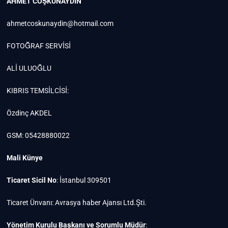
AHMET COŞKUNAYDIN
ahmetcoskunaydin@hotmail.com
FOTOĞRAF SERVİSİ
ALİ ULUOĞLU
KIBRIS TEMSİLCİSİ:
Özdinç AKDEL
GSM: 05428880022
Mali Künye
Ticaret Sicil No
: İstanbul 309501
Ticaret Ünvanı: Avrasya haber Ajansı Ltd.Şti.
Yönetim Kurulu Başkanı ve Sorumlu Müdür
: