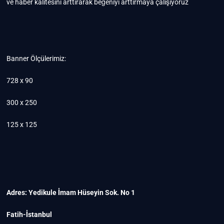
ve haber kalitesini arttırarak beğeniyi arttırmaya çalışıyoruz
Banner Ölçülerimiz:
728 x 90
300 x 250
125 x 125
Adres: Yedikule İmam Hüseyin Sok. No 1
Fatih-İstanbul