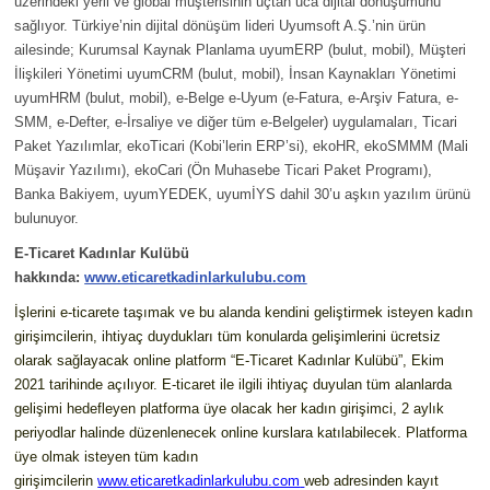
üzerindeki yerli ve global müşterisinin uçtan uca dijital dönüşümünü
sağlıyor. Türkiye’nin dijital dönüşüm lideri Uyumsoft A.Ş.’nin ürün
ailesinde; Kurumsal Kaynak Planlama uyumERP (bulut, mobil), Müşteri
İlişkileri Yönetimi uyumCRM (bulut, mobil), İnsan Kaynakları Yönetimi
uyumHRM (bulut, mobil), e-Belge e-Uyum (e-Fatura, e-Arşiv Fatura, e-
SMM, e-Defter, e-İrsaliye ve diğer tüm e-Belgeler) uygulamaları, Ticari
Paket Yazılımlar, ekoTicari (Kobi’lerin ERP’si), ekoHR, ekoSMMM (Mali
Müşavir Yazılımı), ekoCari (Ön Muhasebe Ticari Paket Programı),
Banka Bakiyem, uyumYEDEK, uyumİYS dahil 30’u aşkın yazılım ürünü
bulunuyor.
E-Ticaret Kadınlar Kulübü
hakkında:
www.eticaretkadinlarkulubu.com
İşlerini e-ticarete taşımak ve bu alanda kendini geliştirmek isteyen kadın
girişimcilerin, ihtiyaç duydukları tüm konularda gelişimlerini ücretsiz
olarak sağlayacak online platform “E-Ticaret Kadınlar Kulübü”, Ekim
2021 tarihinde açılıyor. E-ticaret ile ilgili ihtiyaç duyulan tüm alanlarda
gelişimi hedefleyen platforma üye olacak her kadın girişimci, 2 aylık
periyodlar halinde düzenlenecek online kurslara katılabilecek. Platforma
üye olmak isteyen tüm kadın
girişimcilerin
www.eticaretkadinlarkulubu.com
web adresinden kayıt