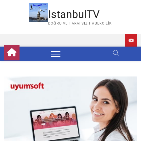
Skip
to
IstanbulTV
content
DOĞRU VE TARAFSIZ HABERCILIK