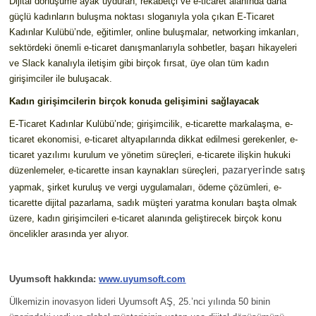
Dijital dönüşüme ayak uyduran, rekabetçi ve e-ticaret alanında daha
güçlü kadınların buluşma noktası sloganıyla yola çıkan E-Ticaret
Kadınlar Kulübü’nde, eğitimler, online buluşmalar, networking imkanları,
sektördeki önemli e-ticaret danışmanlarıyla sohbetler, başarı hikayeleri
ve Slack kanalıyla iletişim gibi birçok fırsat, üye olan tüm kadın
girişimciler ile buluşacak.
Kadın girişimcilerin birçok konuda gelişimini sağlayacak
E-Ticaret Kadınlar Kulübü’nde; girişimcilik, e-ticarette markalaşma, e-
ticaret ekonomisi, e-ticaret altyapılarında dikkat edilmesi gerekenler, e-
ticaret yazılımı kurulum ve yönetim süreçleri, e-ticarete ilişkin hukuki
düzenlemeler, e-ticarette insan kaynakları süreçleri,
pazaryerinde
satış
yapmak, şirket kuruluş ve vergi uygulamaları, ödeme çözümleri, e-
ticarette dijital pazarlama, sadık müşteri yaratma konuları başta olmak
üzere, kadın girişimcileri e-ticaret alanında geliştirecek birçok konu
öncelikler arasında yer alıyor.
Uyumsoft hakkında:
www.uyumsoft.com
Ülkemizin inovasyon lideri Uyumsoft AŞ, 25.’nci yılında 50 binin