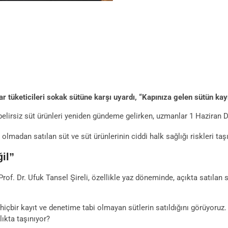
tüketicileri sokak sütüne karşı uyardı, “Kapınıza gelen sütün kayn
ı belirsiz süt ürünleri yeniden gündeme gelirken, uzmanlar 1 Hazira
lmadan satılan süt ve süt ürünlerinin ciddi halk sağlığı riskleri taşı
il”
of. Dr. Ufuk Tansel Şireli, özellikle yaz döneminde, açıkta satılan 
, hiçbir kayıt ve denetime tabi olmayan sütlerin satıldığını görüyoru
ıkta taşınıyor?