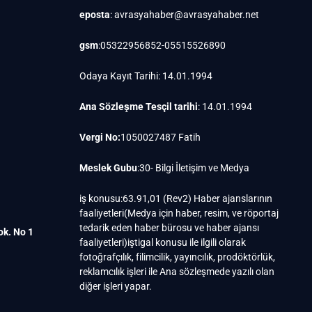
eposta
: avrasyahaber@avrasyahaber.net
gsm
:05322956852-05515526890
Odaya Kayıt Tarihi: 14.01.1994
Ana Sözleşme Tesçil tarihi
: 14.01.1994
Vergi No:
1050027487 Fatih
Meslek Gubu
:30- Bilgi İletişim ve Medya
iş konusu:63.91,01 (Rev2) Haber ajanslarının
faaliyetleri(Medya için haber, resim, ve röportaj
tedarik eden haber bürosu ve haber ajansı
ok. No 1
faaliyetleri)iştigal konusu ile ilgili olarak
fotoğrafçılık, filimcilik, yayıncılık, prodöktörlük,
reklamcılık işleri ile Ana sözleşmede yazılı olan
diğer işleri yapar.