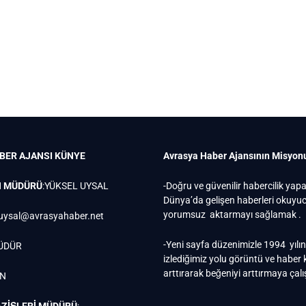
BER AJANSI
KÜNYE
Avrasya Haber Ajansının Misyon
N MÜDÜRÜ
:YÜKSEL UYSAL
-Doğru ve güvenilir habercilik yap
Dünya’da gelişen haberleri okuy
yorumsuz aktarmayı sağlamak .
uysal@avrasyahaber.net
-Yeni sayfa düzenimizle 1994 yılı
ÜDÜR
izlediğimiz yolu görüntü ve haber k
arttırarak beğeniyi arttırmaya çal
EN
ZİŞLERİ MÜDÜRÜ
: