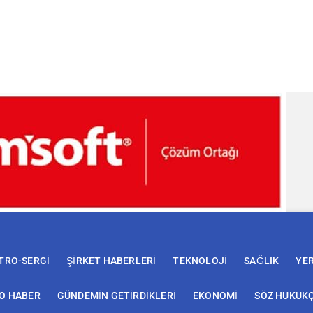
TRO-SERGİ
ŞİRKET HABERLERİ
TEKNOLOJİ
SAĞLIK
YE
EO HABER
GÜNDEMİN GETİRDİKLERİ
EKONOMİ
SÖZ HUKUK