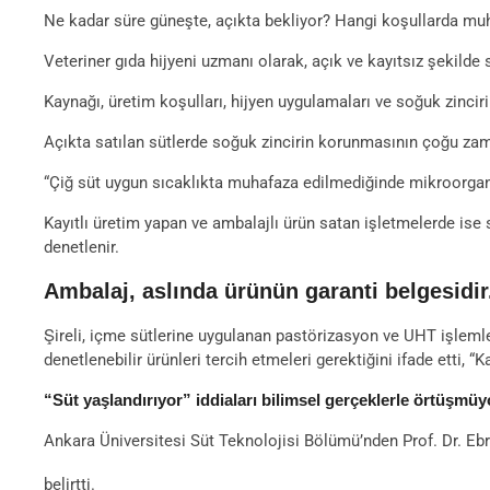
Ne kadar süre güneşte, açıkta bekliyor? Hangi koşullarda muh
Veteriner gıda hijyeni uzmanı olarak, açık ve kayıtsız şekilde
Kaynağı, üretim koşulları, hijyen uygulamaları ve soğuk zincir
Açıkta satılan sütlerde soğuk zincirin korunmasının çoğu zam
“Çiğ süt uygun sıcaklıkta muhafaza edilmediğinde mikroorganizm
Kayıtlı üretim yapan ve ambalajlı ürün satan işletmelerde ise s
denetlenir.
Ambalaj, aslında ürünün garanti belgesidir
Şireli, içme sütlerine uygulanan pastörizasyon ve UHT işlemleri
denetlenebilir ürünleri tercih etmeleri gerektiğini ifade etti, “
“Süt yaşlandırıyor” iddiaları bilimsel gerçeklerle örtüşmüy
Ankara Üniversitesi Süt Teknolojisi Bölümü’nden Prof. Dr. Eb
belirtti.