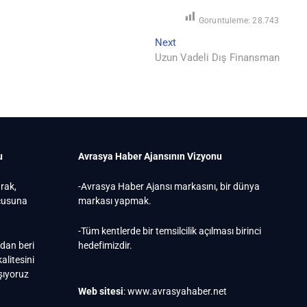
Goruntuleme:
28.743
Next
Next
post:
Uzun Vadeli Dış Finansman
u
Avrasya Haber Ajansının Vizyonu
arak,
-Avrasya Haber Ajansı markasını, bir dünya
ucusuna
markası yapmak.
-Tüm kentlerde bir temsilcilik açılması birinci
ndan beri
hedefimizdir.
alitesini
ışıyoruz
Web sitesi
: www.avrasyahaber.net