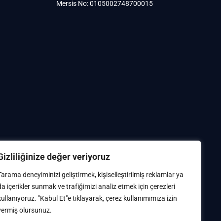
Mersis No: 0105002748700015
Gizliliğinize değer veriyoruz
Tarama deneyiminizi geliştirmek, kişiselleştirilmiş reklamlar ya
da içerikler sunmak ve trafiğimizi analiz etmek için çerezleri
kullanıyoruz. "Kabul Et"e tıklayarak, çerez kullanımımıza izin
vermiş olursunuz.