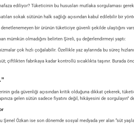
afaza ediliyor? Tüketicinin bu hususları mutlaka sorgulaması gerek
 satılan sokak sütünün halk sağlığı açısından kabul edilebilir bir y
i denetlenemeyen bir ürünün tüketiciye güvenli şekilde ulaştığını va
an mümkün olmadığını belirten Şireli, şu değerlendirmeyi yaptı:
alar çok hızlı çoğalabilir. Özellikle yaz aylarında bu süreç hızlanır 
üt; çiftlikten fabrikaya kadar kontrollü sıcaklıkta taşınır. Burada önc
.”
nin gıda güvenliği açısından kritik olduğuna dikkat çekerek, tüketicil
Kapınıza gelen sütün sadece fiyatını değil, hikâyesini de sorgulayın” d
or
ru Şenel Özkan ise son dönemde sosyal medyada yer alan “süt yaşlan