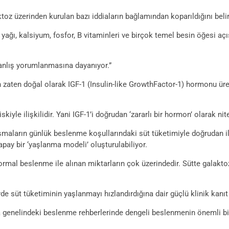
ktoz üzerinden kurulan bazı iddiaların bağlamından koparıldığını bel
süt yağı, kalsiyum, fosfor, B vitaminleri ve birçok temel besin öğesi 
yanlış yorumlanmasına dayanıyor.”
n zaten doğal olarak IGF-1 (Insulin-like GrowthFactor-1) hormonu üret
skiyle ilişkilidir. Yani IGF-1’i doğrudan ‘zararlı bir hormon’ olarak n
lışmaların günlük beslenme koşullarındaki süt tüketimiyle doğrudan il
pay bir ‘yaşlanma modeli’ oluşturulabiliyor.
normal beslenme ile alınan miktarların çok üzerindedir. Sütte galaktoz
de süt tüketiminin yaşlanmayı hızlandırdığına dair güçlü klinik kanıt
ya genelindeki beslenme rehberlerinde dengeli beslenmenin önemli bi