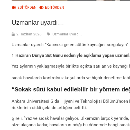
EDITÖRDEN
EDİTÖRDEN
Uzmanlar uyardı…
2 Haziran 2026
Uzmanlar uyardı...
Uzmanlar uyardı: “Kapınıza gelen sütün kaynağını sorgulayın”
1 Haziran Dünya Süt Günü nedeniyle açıklama yapan uzmanlar 
Yaz aylarının yaklaşmasıyla birlikte açıkta satılan ve kaynağ
sıcak havalarda kontrolsüz koşullarda ve hiçbir denetime tabi o
“Sokak sütü kabul edilebilir bir yöntem değ
Ankara Üniversitesi Gıda Hijyeni ve Teknolojisi Bölümü’nden Pr
risklerinin ciddi şekilde arttığını belirtti.
Şireli, “Yaz ve sıcak havalar geliyor. Ülkemizin birçok yerinde
size ulaşana kadar, havaların ısındığı bu dönemde hangi sıcakl