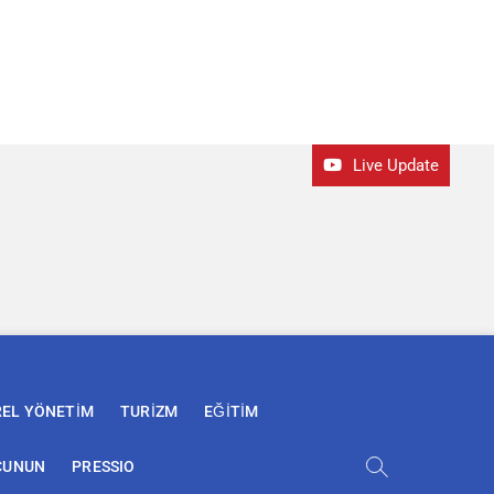
Live Update
REL YÖNETİM
TURİZM
EĞİTİM
ÇUNUN
PRESSIO