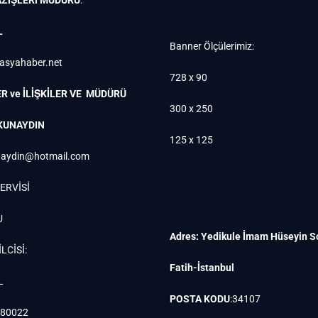
L
Banner Ölçülerimiz:
rasyahaber.net
728 x 90
R ve İLİŞKİLER VE MÜDÜRÜ
300 x 250
KUNAYDIN
125 x 125
aydin@hotmail.com
ERVİSİ
U
Adres: Yedikule İmam Hüseyin S
LCİSİ:
Fatih-İstanbul
L
POSTA KODU
:34107
880022