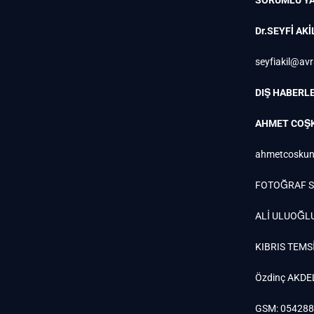
Dr.SEYFİ AKİ
seyfiakil@av
DIŞ HABERLE
AHMET COŞ
ahmetcoskun
FOTOĞRAF S
ALİ ULUOĞL
KIBRIS TEMSİ
Özdinç AKDE
GSM: 05428