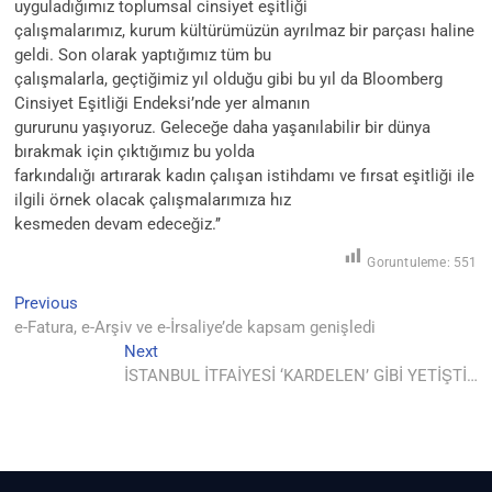
uyguladığımız toplumsal cinsiyet eşitliği
çalışmalarımız, kurum kültürümüzün ayrılmaz bir parçası haline
geldi. Son olarak yaptığımız tüm bu
çalışmalarla, geçtiğimiz yıl olduğu gibi bu yıl da Bloomberg
Cinsiyet Eşitliği Endeksi’nde yer almanın
gururunu yaşıyoruz. Geleceğe daha yaşanılabilir bir dünya
bırakmak için çıktığımız bu yolda
farkındalığı artırarak kadın çalışan istihdamı ve fırsat eşitliği ile
ilgili örnek olacak çalışmalarımıza hız
kesmeden devam edeceğiz.’’
Goruntuleme:
551
Previous
Yazı
Previous
post:
e-Fatura, e-Arşiv ve e-İrsaliye’de kapsam genişledi
gezinmesi
Next
Next
post:
İSTANBUL İTFAİYESİ ‘KARDELEN’ GİBİ YETİŞTİ…