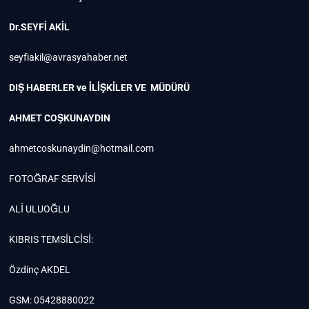
Dr.SEYFİ AKİL
seyfiakil@avrasyahaber.net
DIŞ HABERLER ve İLİŞKİLER VE MÜDÜRÜ
AHMET COŞKUNAYDIN
ahmetcoskunaydin@hotmail.com
FOTOĞRAF SERVİSİ
ALİ ULUOĞLU
KIBRIS TEMSİLCİSİ:
Özdinç AKDEL
GSM: 05428880022