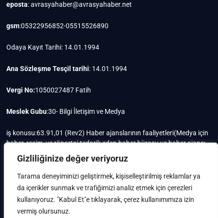
eposta
: avrasyahaber@avrasyahaber.net
gsm
:05322956852-05515526890
Odaya Kayıt Tarihi: 14.01.1994
Ana Sözleşme Tesçil tarihi
: 14.01.1994
Vergi No:
1050027487 Fatih
Meslek Gubu
:30- Bilgi İletişim ve Medya
iş konusu:63.91,01 (Rev2) Haber ajanslarının faaliyetleri(Medya için
haber, resim, ve röportaj tedarik eden haber bürosu ve haber ajansı
faaliyetleri)iştigal konusu ile ilgili olarak fotoğrafçılık, filimcilik,
Gizliliğinize değer veriyoruz
yayıncılık, prodöktörlük, reklamcılık işleri ile Ana sözleşmede yazılı
olan diğer işleri yapar.
Tarama deneyiminizi geliştirmek, kişiselleştirilmiş reklamlar ya
da içerikler sunmak ve trafiğimizi analiz etmek için çerezleri
Mersis No: 0105002748700015
kullanıyoruz. "Kabul Et"e tıklayarak, çerez kullanımımıza izin
vermiş olursunuz.