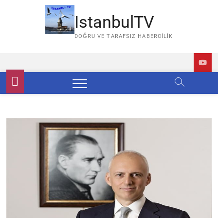
Skip
to
IstanbulTV
content
DOĞRU VE TARAFSIZ HABERCILIK