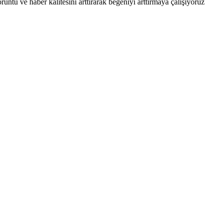
ntü ve haber kalitesini arttırarak beğeniyi arttırmaya çalışıyoruz