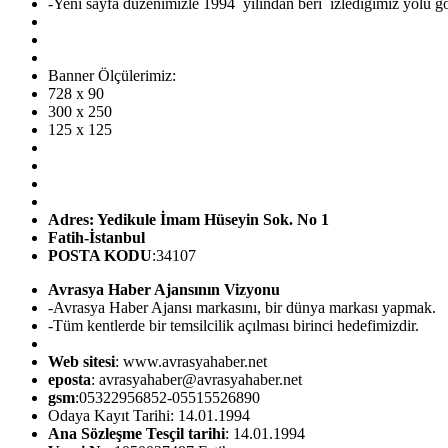
-Yeni sayfa düzenimizle 1994 yılından beri izlediğimiz yolu görü
Banner Ölçülerimiz:
728 x 90
300 x 250
125 x 125
Adres: Yedikule İmam Hüseyin Sok. No 1
Fatih-İstanbul
POSTA KODU
:34107
Avrasya Haber Ajansının Vizyonu
-Avrasya Haber Ajansı markasını, bir dünya markası yapmak.
-Tüm kentlerde bir temsilcilik açılması birinci hedefimizdir.
Web sitesi
: www.avrasyahaber.net
eposta
: avrasyahaber@avrasyahaber.net
gsm
:05322956852-05515526890
Odaya Kayıt Tarihi: 14.01.1994
Ana Sözleşme Tesçil tarihi
: 14.01.1994