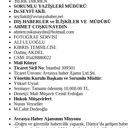
:BERK DİKMEN
SORUMLU YAZİŞLERİ MÜDÜRÜ
:
Dr.SEYFİ AKİL
seyfiakil@avrasyahaber.net
DIŞ HABERLER ve İLİŞKİLER VE MÜDÜRÜ
AHMET COŞKUNAYDIN
ahmetcoskunaydin@hotmail.com
FOTOĞRAF SERVİSİ
ALİ ULUOĞLU
KIBRIS TEMSİLCİSİ:
Özdinç AKDEL
GSM: 05428880022
Mali Künye
Ticaret Sicil No
: İstanbul 309501
Ticaret Ünvanı: Avrasya haber Ajansı Ltd.Şti.
Yönetim Kurulu Başkanı ve Sorumlu Müdür
:
Yüksel Uysal
Sermaye: Tamamı ödenmiş 10.000.00 TL
Denetçi: Mali Müşavir Cemil Erdoğan
Hukuk Müşavirleri
:
Nuran Veyseller
M.Cahit Dedeoğlu
Avrasya Haber Ajansının Misyonu
-Doğru ve güvenilir habercilik yaparak, Dünya’da gelişen hab