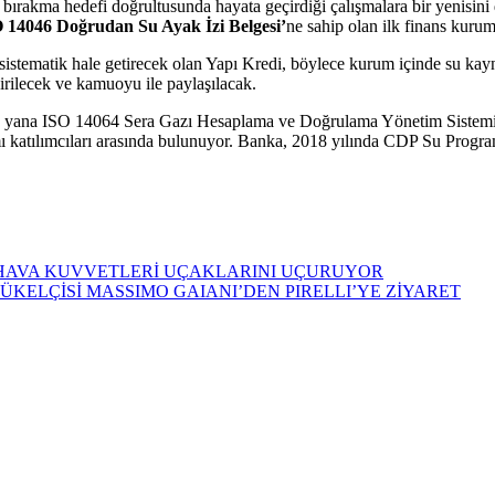
a bırakma hedefi doğrultusunda hayata geçirdiği çalışmalara bir yenisin
 14046 Doğrudan Su Ayak İzi Belgesi’
ne sahip olan ilk finans kuru
ı sistematik hale getirecek olan Yapı Kredi, böylece kurum içinde su kay
dirilecek ve kamuoyu ile paylaşılacak.
n bu yana ISO 14064 Sera Gazı Hesaplama ve Doğrulama Yönetim Sistem
 katılımcıları arasında bulunuyor. Banka, 2018 yılında CDP Su Programı
HAVA KUVVETLERİ UÇAKLARINI UÇURUYOR
ÜKELÇİSİ MASSIMO GAIANI’DEN PIRELLI’YE ZİYARET