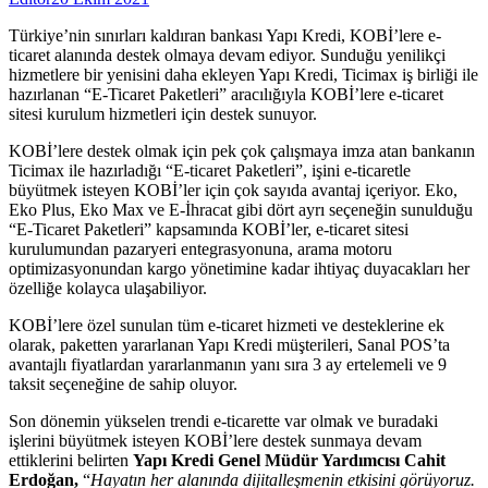
Türkiye’nin sınırları kaldıran bankası Yapı Kredi, KOBİ’lere e-
ticaret alanında destek olmaya devam ediyor. Sunduğu yenilikçi
hizmetlere bir yenisini daha ekleyen Yapı Kredi, Ticimax iş birliği ile
hazırlanan “E-Ticaret Paketleri” aracılığıyla KOBİ’lere e-ticaret
sitesi kurulum hizmetleri için destek sunuyor.
KOBİ’lere destek olmak için pek çok çalışmaya imza atan bankanın
Ticimax ile hazırladığı “E-ticaret Paketleri”, işini e-ticaretle
büyütmek isteyen KOBİ’ler için çok sayıda avantaj içeriyor. Eko,
Eko Plus, Eko Max ve E-İhracat gibi dört ayrı seçeneğin sunulduğu
“E-Ticaret Paketleri” kapsamında KOBİ’ler, e-ticaret sitesi
kurulumundan pazaryeri entegrasyonuna, arama motoru
optimizasyonundan kargo yönetimine kadar ihtiyaç duyacakları her
özelliğe kolayca ulaşabiliyor.
KOBİ’lere özel sunulan tüm e-ticaret hizmeti ve desteklerine ek
olarak, paketten yararlanan Yapı Kredi müşterileri, Sanal POS’ta
avantajlı fiyatlardan yararlanmanın yanı sıra 3 ay ertelemeli ve 9
taksit seçeneğine de sahip oluyor.
Son dönemin yükselen trendi e-ticarette var olmak ve buradaki
işlerini büyütmek isteyen KOBİ’lere destek sunmaya devam
ettiklerini belirten
Yapı Kredi Genel Müdür Yardımcısı Cahit
Erdoğan,
“
Hayatın her alanında dijitalleşmenin etkisini görüyoruz.