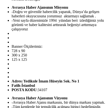
Avrasya Haber Ajansının Misyonu
-Doğru ve güvenilir habercilik yaparak, Dünya’da gelişen
haberleri okuyucusuna yorumsuz aktarmayı sağlamak .
-Yeni sayfa düzenimizle 1994 yılından beri izlediğimiz yolu
görüntü ve haber kalitesini arttırarak beğeniyi arttırmaya
çalışıyoruz
Banner Ölçülerimiz:
728 x 90
300 x 250
125 x 125
Adres: Yedikule İmam Hüseyin Sok. No 1
Fatih-İstanbul
POSTA KODU
:34107
Avrasya Haber Ajansının Vizyonu
-Avrasya Haber Ajansı markasını, bir dünya markası yapmak.
-Tüm kentlerde bir temsilcilik açılması birinci hedefimizdir.