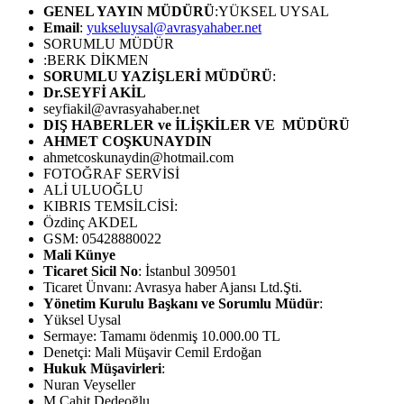
GENEL YAYIN MÜDÜRÜ
:YÜKSEL UYSAL
Email
:
yukseluysal@avrasyahaber.net
SORUMLU MÜDÜR
:BERK DİKMEN
SORUMLU YAZİŞLERİ MÜDÜRÜ
:
Dr.SEYFİ AKİL
seyfiakil@avrasyahaber.net
DIŞ HABERLER ve İLİŞKİLER VE MÜDÜRÜ
AHMET COŞKUNAYDIN
ahmetcoskunaydin@hotmail.com
FOTOĞRAF SERVİSİ
ALİ ULUOĞLU
KIBRIS TEMSİLCİSİ:
Özdinç AKDEL
GSM: 05428880022
Mali Künye
Ticaret Sicil No
: İstanbul 309501
Ticaret Ünvanı: Avrasya haber Ajansı Ltd.Şti.
Yönetim Kurulu Başkanı ve Sorumlu Müdür
:
Yüksel Uysal
Sermaye: Tamamı ödenmiş 10.000.00 TL
Denetçi: Mali Müşavir Cemil Erdoğan
Hukuk Müşavirleri
:
Nuran Veyseller
M.Cahit Dedeoğlu