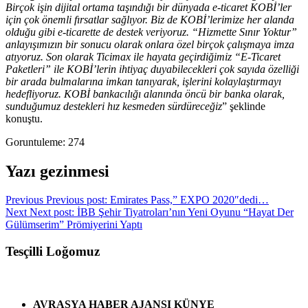
Birçok işin dijital ortama taşındığı bir dünyada e-ticaret KOBİ’ler
için çok önemli fırsatlar sağlıyor. Biz de KOBİ’lerimize her alanda
olduğu gibi e-ticarette de destek veriyoruz. “Hizmette Sınır Yoktur”
anlayışımızın bir sonucu olarak onlara özel birçok çalışmaya imza
atıyoruz. Son olarak Ticimax ile hayata geçirdiğimiz “E-Ticaret
Paketleri” ile KOBİ’lerin ihtiyaç duyabilecekleri çok sayıda özelliği
bir arada bulmalarına imkan tanıyarak, işlerini kolaylaştırmayı
hedefliyoruz. KOBİ bankacılığı alanında öncü bir banka olarak,
sunduğumuz destekleri hız kesmeden sürdüreceğiz
” şeklinde
konuştu.
Goruntuleme:
274
Yazı gezinmesi
Previous
Previous post:
Emirates Pass,” EXPO 2020″dedi…
Next
Next post:
İBB Şehir Tiyatroları’nın Yeni Oyunu “Hayat Der
Gülümserim” Prömiyerini Yaptı
Tesçilli Loğomuz
AVRASYA HABER AJANSI
KÜNYE