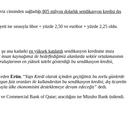
öviz cinsinden sağladığı
805 milyon dolarlık sendikasyon kredisi dış
ti ise sırasıyla libor + yüzde 2,50 ve euribor + yüzde 2,25 oldu.
n şu ana kadarki
en yüksek katılımlı
sendikasyon kredisine imza
i insan kaynağımız ile hedeflediğimiz alanlarda sektör ortalamasının
uşlarının en yüksek talebi gösterdiği bu sendikasyon kredisi,
e eden
Erün
, “
Yapı Kredi olarak içinden geçtiğimiz bu zorlu günlerde
faiz oranları ile kullandırılan bu sendikasyon kredisi, dış ticaretin
ısıyla ülke ekonomisini desteklemeye devam edeceğiz”
dedi.
 ve Commercial Bank of Qatar; aracılığını ise Mizuho Bank üstlendi.