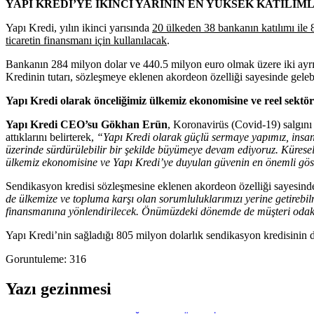
YAPI KREDİ’YE İKİNCİ YARININ EN YÜKSEK KATILIM
Yapı Kredi, yılın ikinci yarısında
20 ülkeden 38 bankanın katılımı ile 
ticaretin finansmanı için kullanılacak
.
Bankanın 284 milyon dolar ve 440.5 milyon euro olmak üzere iki ayrı d
Kredinin tutarı, sözleşmeye eklenen akordeon özelliği sayesinde gelebil
Yapı Kredi olarak önceliğimiz ülkemiz ekonomisine ve reel sektö
Yapı Kredi CEO’su Gökhan Erün
, Koronavirüs (Covid-19) salgını
attıklarını belirterek,
“Yapı Kredi olarak güçlü sermaye yapımız, insanı 
üzerinde sürdürülebilir bir şekilde büyümeye devam ediyoruz. Küresel
ülkemiz ekonomisine ve Yapı Kredi’ye duyulan güvenin en önemli gös
Sendikasyon kredisi sözleşmesine eklenen akordeon özelliği sayesinde 
de ülkemize ve topluma karşı olan sorumluluklarımızı yerine getirebi
finansmanına yönlendirilecek. Önümüzdeki dönemde de müşteri odaklı 
Yapı Kredi’nin sağladığı 805 milyon dolarlık sendikasyon kredisinin
Goruntuleme:
316
Yazı gezinmesi