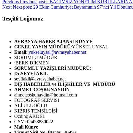
Previous
Previous post:
“BAĞIMSIZ YÖNETİM KURULLARINA 
Next
Next post:
29 Ekim Cumhuriyet Bayramının 97’nci Yıl Dönümü
Tesçilli Loğomuz
AVRASYA HABER AJANSI
KÜNYE
GENEL YAYIN MÜDÜRÜ
:YÜKSEL UYSAL
Email
:
yukseluysal@avrasyahaber.net
SORUMLU MÜDÜR
:BERK DİKMEN
SORUMLU YAZİŞLERİ MÜDÜRÜ
:
Dr.SEYFİ AKİL
seyfiakil@avrasyahaber.net
DIŞ HABERLER ve İLİŞKİLER VE MÜDÜRÜ
AHMET COŞKUNAYDIN
ahmetcoskunaydin@hotmail.com
FOTOĞRAF SERVİSİ
ALİ ULUOĞLU
KIBRIS TEMSİLCİSİ:
Özdinç AKDEL
GSM: 05428880022
Mali Künye
Ticaret Sicil No
: İstanbul 309501