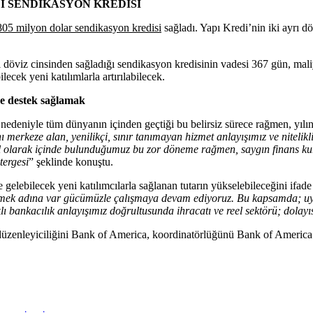
LI SENDİKASYON KREDİSİ
805 milyon dolar sendikasyon kredisi
sağladı. Yapı Kredi’nin iki ayrı d
öviz cinsinden sağladığı sendikasyon kredisinin vadesi 367 gün, maliye
ecek yeni katılımlarla artırılabilecek.
re destek sağlamak
 nedeniyle tüm dünyanın içinden geçtiği bu belirsiz sürece rağmen, yılı
merkeze alan, yenilikçi, sınır tanımayan hizmet anlayışımız ve nitelikl
 olarak içinde bulunduğumuz bu zor döneme rağmen, saygın finans kurul
tergesi
” şeklinde konuştu.
gelebilecek yeni katılımcılarla sağlanan tutarın yükselebileceğini ifad
lmek adına var gücümüzle çalışmaya devam ediyoruz. Bu kapsamda; uygun 
bankacılık anlayışımız doğrultusunda ihracatı ve reel sektörü; dolay
 düzenleyiciliğini Bank of America, koordinatörlüğünü Bank of America