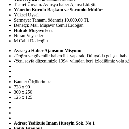
Ticaret Ünvanı: Avrasya haber Ajansı Ltd.Şti.
Yönetim Kurulu Başkanı ve Sorumlu Müdür
:
Yüksel Uysal
Sermaye: Tamamı ödenmiş 10.000.00 TL
Denetçi: Mali Müşavir Cemil Erdoğan
Hukuk Müşavirleri
:
Nuran Veyseller
M.Cahit Dedeoğlu
Avrasya Haber Ajansının Misyonu
-Doğru ve güvenilir habercilik yaparak, Dünya’da gelişen hab
-Yeni sayfa düzenimizle 1994 yılından beri izlediğimiz yolu görü
Banner Ölçülerimiz:
728 x 90
300 x 250
125 x 125
Adres: Yedikule İmam Hüseyin Sok. No 1
Fatih-İstanbul