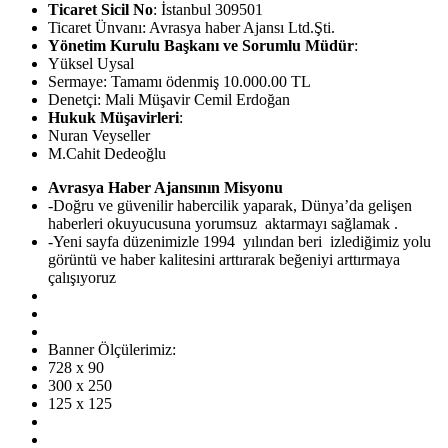
Ticaret Sicil No
: İstanbul 309501
Ticaret Ünvanı: Avrasya haber Ajansı Ltd.Şti.
Yönetim Kurulu Başkanı ve Sorumlu Müdür
:
Yüksel Uysal
Sermaye: Tamamı ödenmiş 10.000.00 TL
Denetçi: Mali Müşavir Cemil Erdoğan
Hukuk Müşavirleri
:
Nuran Veyseller
M.Cahit Dedeoğlu
Avrasya Haber Ajansının Misyonu
-Doğru ve güvenilir habercilik yaparak, Dünya’da gelişen
haberleri okuyucusuna yorumsuz aktarmayı sağlamak .
-Yeni sayfa düzenimizle 1994 yılından beri izlediğimiz yolu
görüntü ve haber kalitesini arttırarak beğeniyi arttırmaya
çalışıyoruz
Banner Ölçülerimiz:
728 x 90
300 x 250
125 x 125