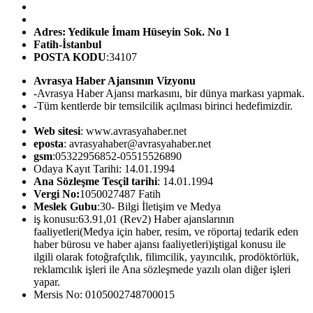
Adres: Yedikule İmam Hüseyin Sok. No 1
Fatih-İstanbul
POSTA KODU
:34107
Avrasya Haber Ajansının Vizyonu
-Avrasya Haber Ajansı markasını, bir dünya markası yapmak.
-Tüm kentlerde bir temsilcilik açılması birinci hedefimizdir.
Web sitesi
: www.avrasyahaber.net
eposta
: avrasyahaber@avrasyahaber.net
gsm
:05322956852-05515526890
Odaya Kayıt Tarihi: 14.01.1994
Ana Sözleşme Tesçil tarihi
: 14.01.1994
Vergi No:
1050027487 Fatih
Meslek Gubu
:30- Bilgi İletişim ve Medya
iş konusu:63.91,01 (Rev2) Haber ajanslarının
faaliyetleri(Medya için haber, resim, ve röportaj tedarik eden
haber bürosu ve haber ajansı faaliyetleri)iştigal konusu ile
ilgili olarak fotoğrafçılık, filimcilik, yayıncılık, prodöktörlük,
reklamcılık işleri ile Ana sözleşmede yazılı olan diğer işleri
yapar.
Mersis No: 0105002748700015