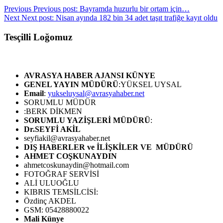
Previous
Previous post:
Bayramda huzurlu bir ortam için…
Next
Next post:
Nisan ayında 182 bin 34 adet taşıt trafiğe kayıt oldu
Tesçilli Loğomuz
AVRASYA HABER AJANSI
KÜNYE
GENEL YAYIN MÜDÜRÜ
:YÜKSEL UYSAL
Email
:
yukseluysal@avrasyahaber.net
SORUMLU MÜDÜR
:BERK DİKMEN
SORUMLU YAZİŞLERİ MÜDÜRÜ
:
Dr.SEYFİ AKİL
seyfiakil@avrasyahaber.net
DIŞ HABERLER ve İLİŞKİLER VE MÜDÜRÜ
AHMET COŞKUNAYDIN
ahmetcoskunaydin@hotmail.com
FOTOĞRAF SERVİSİ
ALİ ULUOĞLU
KIBRIS TEMSİLCİSİ:
Özdinç AKDEL
GSM: 05428880022
Mali Künye