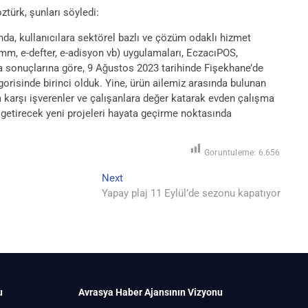
ürk, şunları söyledi:
a, kullanıcılara sektörel bazlı ve çözüm odaklı hizmet
e-mm, e-defter, e-adisyon vb) uygulamaları, EczacıPOS,
rma sonuçlarına göre, 9 Ağustos 2023 tarihinde Fişekhane’de
gorisinde birinci olduk. Yine, ürün ailemiz arasında bulunan
a karşı işverenler ve çalışanlara değer katarak evden çalışma
es getirecek yeni projeleri hayata geçirme noktasında
Goruntuleme:
6.656
Next
Next
post:
Yapay plaj 11 Eylül’de sezonu kapatıyor
u
Avrasya Haber Ajansının Vizyonu