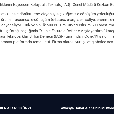
larını kaydeden Kolaysoft Teknoloji A.Ş. Genel Müdürü Kezban Bozt
zevkli hale dönüştürme vizyonuyla çıktığımız e-dönüşüm yolculuğund
n ürünleri arasında, e-dönüşüm (e-fatura, e-arşiv, e-irsaliye, e-smm, 
r yer alıyor. Türkiye’nin ilk 500 Bilişim Şirketi Bilişim 500 araştı
 İş Ortağı başlığında “Yılın e-Fatura e-Defter e-Arşiv yazılımı” kate
ası Teknoparklar Birliği Derneği (IASP) tarafından, Covid19 salgının
slararası platformda temsil etti. Firma olarak, yurtiçi ve globalde s
BER AJANSI
KÜNYE
Avrasya Haber Ajansının Misyon