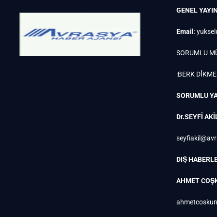
GENEL YAYI
Email
:
yuksel
SORUMLU M
:BERK DİKM
SORUMLU YA
Dr.SEYFİ AKİ
seyfiakil@av
DIŞ HABERLE
AHMET COŞ
ahmetcoskun