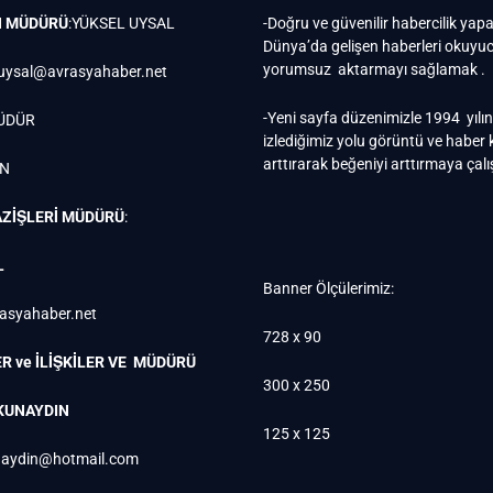
N MÜDÜRÜ
:YÜKSEL UYSAL
-Doğru ve güvenilir habercilik yap
Dünya’da gelişen haberleri okuy
yorumsuz aktarmayı sağlamak .
uysal@avrasyahaber.net
-Yeni sayfa düzenimizle 1994 yılı
ÜDÜR
izlediğimiz yolu görüntü ve haber k
arttırarak beğeniyi arttırmaya çal
EN
ZİŞLERİ MÜDÜRÜ
:
L
Banner Ölçülerimiz:
rasyahaber.net
728 x 90
R ve İLİŞKİLER VE MÜDÜRÜ
300 x 250
KUNAYDIN
125 x 125
aydin@hotmail.com