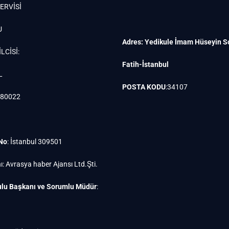
ERVİSİ
U
Adres: Yedikule İmam Hüseyin S
LCİSİ:
Fatih-İstanbul
L
POSTA KODU
:34107
880022
 No
: İstanbul 309501
ı: Avrasya haber Ajansı Ltd.Şti.
lu Başkanı ve Sorumlu Müdür
: