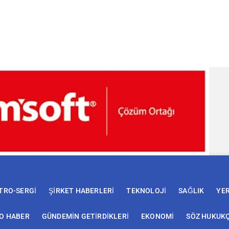
TRO-SERGİ
ŞİRKET HABERLERİ
TEKNOLOJİ
SAĞLIK
YE
EO HABER
GÜNDEMİN GETİRDİKLERİ
EKONOMİ
SÖZ HUKUK