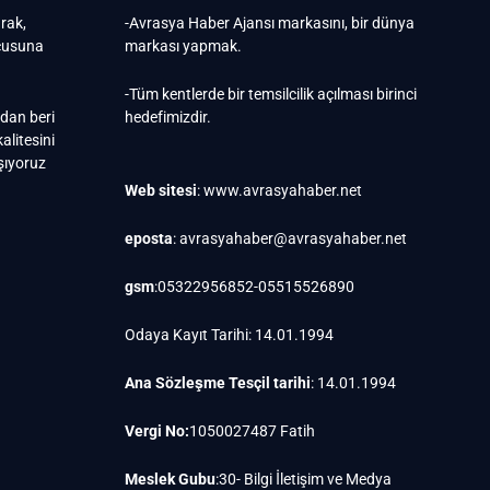
arak,
-Avrasya Haber Ajansı markasını, bir dünya
ucusuna
markası yapmak.
-Tüm kentlerde bir temsilcilik açılması birinci
ndan beri
hedefimizdir.
alitesini
ışıyoruz
Web sitesi
: www.avrasyahaber.net
eposta
: avrasyahaber@avrasyahaber.net
gsm
:05322956852-05515526890
Odaya Kayıt Tarihi: 14.01.1994
Ana Sözleşme Tesçil tarihi
: 14.01.1994
Vergi No:
1050027487 Fatih
Meslek Gubu
:30- Bilgi İletişim ve Medya