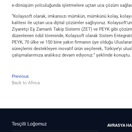
e-dönüşüm yolculuğunda işletmelere uçtan uca çözüm sağladık
“Kolaysoft olarak, imkansızı mümkün, mümkünü kolay, kolayı 
kalitesi ile uçtan uca dijital çözümler sağlıyoruz. Kolaysoft’u
Ziyaretçi Eş Zamanlı Takip Sistemi (ZET) ve PEYK gibi çözümle
düzenlenen ödül töreninde, Kolaysoft olarak Sistem Entegratörü
PEYK, 70 ülke ve 150 bine yakın firmanın üye olduğu Uluslarar
süreçlerini destekleyen inovatif ürün seçilerek, Türkiye’yi ulu
çalışmalarımıza aralıksız devam ediyoruz.” şeklinde konuştu.
Previous
Yazı
Previous
post:
Back to Africa
gezinmesi
Tesçilli Loğomuz
AVRASYA HA