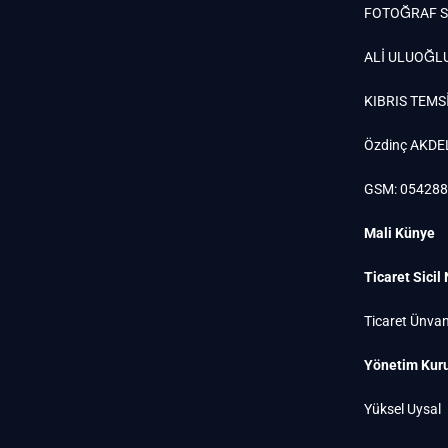
FOTOĞRAF S
ALİ ULUOĞL
KIBRIS TEMSİ
Özdinç AKDE
GSM: 05428
Mali Künye
Ticaret Sicil
Ticaret Ünvan
Yönetim Kuru
Yüksel Uysal