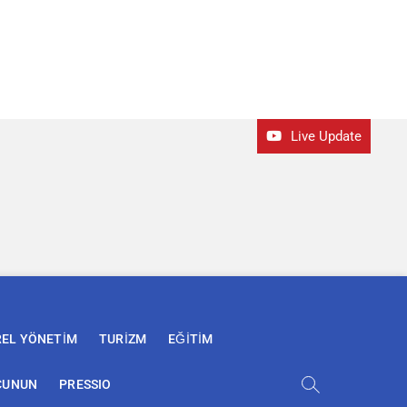
Live Update
REL YÖNETİM
TURİZM
EĞİTİM
ÇUNUN
PRESSIO