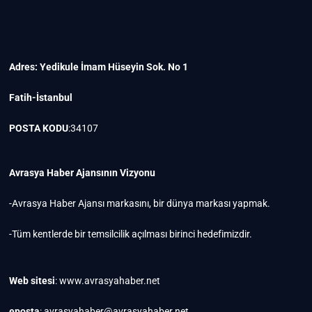
Adres: Yedikule İmam Hüseyin Sok. No 1
Fatih-İstanbul
POSTA KODU
:34107
Avrasya Haber Ajansının Vizyonu
-Avrasya Haber Ajansı markasını, bir dünya markası yapmak.
-Tüm kentlerde bir temsilcilik açılması birinci hedefimizdir.
Web sitesi
: www.avrasyahaber.net
eposta
: avrasyahaber@avrasyahaber.net