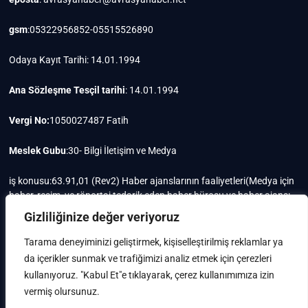
gsm
:05322956852-05515526890
Odaya Kayıt Tarihi: 14.01.1994
Ana Sözleşme Tesçil tarihi
: 14.01.1994
Vergi No:
1050027487 Fatih
Meslek Gubu
:30- Bilgi İletişim ve Medya
iş konusu:63.91,01 (Rev2) Haber ajanslarının faaliyetleri(Medya için
haber, resim, ve röportaj tedarik eden haber bürosu ve haber ajansı
faaliyetleri)iştigal konusu ile ilgili olarak fotoğrafçılık, filimcilik,
Gizliliğinize değer veriyoruz
yayıncılık, prodöktörlük, reklamcılık işleri ile Ana sözleşmede yazılı
olan diğer işleri yapar.
Tarama deneyiminizi geliştirmek, kişiselleştirilmiş reklamlar ya
da içerikler sunmak ve trafiğimizi analiz etmek için çerezleri
Mersis No: 0105002748700015
kullanıyoruz. "Kabul Et"e tıklayarak, çerez kullanımımıza izin
vermiş olursunuz.