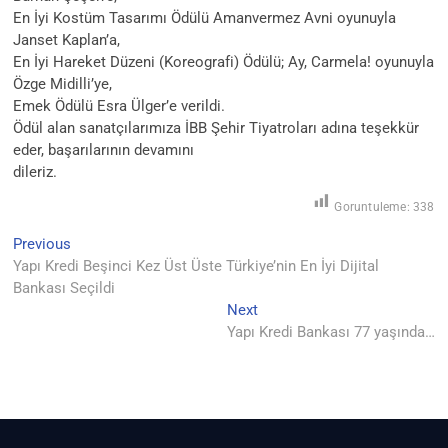
En İyi Kostüm Tasarımı Ödülü Amanvermez Avni oyunuyla
Janset Kaplan’a,
En İyi Hareket Düzeni (Koreografi) Ödülü; Ay, Carmela! oyunuyla
Özge Midilli’ye,
Emek Ödülü Esra Ülger’e verildi.
Ödül alan sanatçılarımıza İBB Şehir Tiyatroları adına teşekkür
eder, başarılarının devamını
dileriz.
Goruntuleme:
338
Yazı
Previous
Previous
post:
Yapı Kredi Beşinci Kez Üst Üste Türkiye’nin En İyi Dijital
gezinmesi
Bankası Seçildi
Next
Next
post:
Yapı Kredi Bankası 77 yaşında…