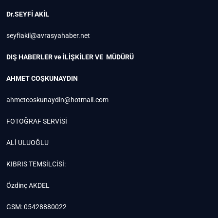
Dr.SEYFİ AKİL
seyfiakil@avrasyahaber.net
DIŞ HABERLER ve İLİŞKİLER VE MÜDÜRÜ
AHMET COŞKUNAYDIN
ahmetcoskunaydin@hotmail.com
FOTOĞRAF SERVİSİ
ALİ ULUOĞLU
KIBRIS TEMSİLCİSİ:
Özdinç AKDEL
GSM: 05428880022