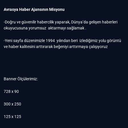
Avrasya Haber Ajansının Misyonu
-Doğru ve güvenilir habercilik yaparak, Dünya’da gelişen haberleri
okuyucusuna yorumsuz aktarmayı sağlamak .
-Yeni sayfa düzenimizle 1994 yılından beri izlediğimiz yolu görüntü
ve haber kalitesini arttırarak beğeniyi arttırmaya çalışıyoruz
Banner Ölçülerimiz:
728 x 90
300 x 250
125 x 125