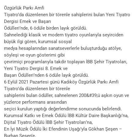
Özgürlük Parkı Amfi
Tiyatro’da düzenlenen bir törenle sahiplerini bulan Yeni Tiyatro
Dergisi Emek ve Başarı
Ödülleri’nde, 6 ödüle birden layık görüldü.
Sahnelediği klasik ve modern tiyatro oyunlarıyla seyirciden
büyük ilgi gören, kurumsal sosyal
medya hesaplarından sanatseverlerle buluşturduğu atölye,
söyleşi ve oyun gösterimi gibi
çevrimiçi programlarıyla takdir toplayan İBB Şehir Tiyatroları,
Yeni Tiyatro Dergisi 8. Emek ve
Başarı Ödülleri’nden 6 ödüle layık görüldü.
6 Eylül 2021 Pazartesi günü Kadıköy Özgürlük Parkı Amfi
Tiyatro’da düzenlenen bir törenle
sahiplerini bulan ödüller, sahnelenen 200&#39;ü aşkın oyun ve
yüzlerce performans arasından
seçici kurulun yaptığı değerlendirme sonucunda belirlendi.
Kurumsal Katkı ve Emek Ödülü İBB Kültür Daire Başkanlığı’na,
Dijital Tiyatro Ödülü İBB Şehir Tiyatroları’na,
En İyi Müzik Ödülü İki Efendinin Uşağı’yla Gökhan Şeşen –
Burhan Şeşen’e,