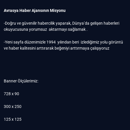
Avrasya Haber Ajansının Misyonu
-Doğru ve güvenilir habercilik yaparak, Dünya’da gelişen haberleri
okuyucusuna yorumsuz aktarmayı sağlamak .
-Yeni sayfa düzenimizle 1994 yılından beri izlediğimiz yolu görüntü
ve haber kalitesini arttırarak beğeniyi arttırmaya çalışıyoruz
Banner Ölçülerimiz:
728 x 90
300 x 250
125 x 125