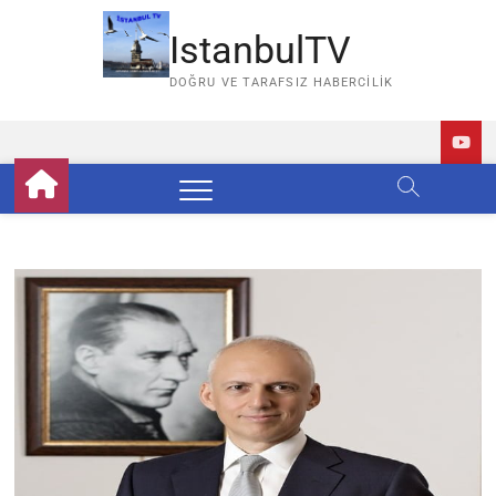
Skip
to
IstanbulTV
content
DOĞRU VE TARAFSIZ HABERCILIK