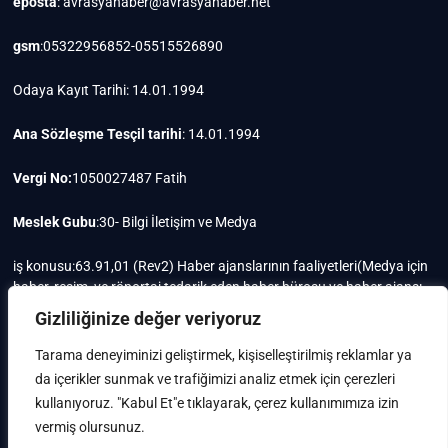
eposta
: avrasyahaber@avrasyahaber.net
gsm
:05322956852-05515526890
Odaya Kayıt Tarihi: 14.01.1994
Ana Sözleşme Tesçil tarihi
: 14.01.1994
Vergi No:
1050027487 Fatih
Meslek Gubu
:30- Bilgi İletişim ve Medya
iş konusu:63.91,01 (Rev2) Haber ajanslarının faaliyetleri(Medya için
haber, resim, ve röportaj tedarik eden haber bürosu ve haber ajansı
faaliyetleri)iştigal konusu ile ilgili olarak fotoğrafçılık, filimcilik,
Gizliliğinize değer veriyoruz
yayıncılık, prodöktörlük, reklamcılık işleri ile Ana sözleşmede yazılı
olan diğer işleri yapar.
Tarama deneyiminizi geliştirmek, kişiselleştirilmiş reklamlar ya
da içerikler sunmak ve trafiğimizi analiz etmek için çerezleri
Mersis No: 0105002748700015
kullanıyoruz. "Kabul Et"e tıklayarak, çerez kullanımımıza izin
vermiş olursunuz.