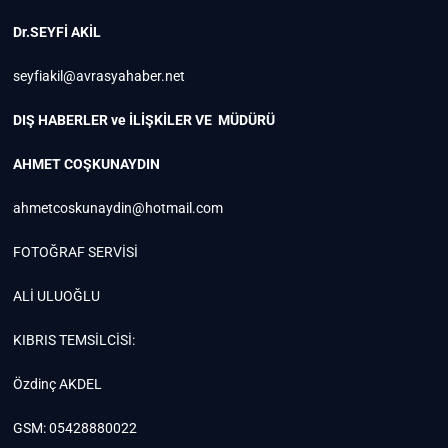
Dr.SEYFİ AKİL
seyfiakil@avrasyahaber.net
DIŞ HABERLER ve İLİŞKİLER VE MÜDÜRÜ
AHMET COŞKUNAYDIN
ahmetcoskunaydin@hotmail.com
FOTOĞRAF SERVİSİ
ALİ ULUOĞLU
KIBRIS TEMSİLCİSİ:
Özdinç AKDEL
GSM: 05428880022