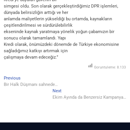
simgesi oldu. Son olarak gerçekleştirdiğimiz DPR işlemleri,
dünyada belirsizliğin arttığı ve her
anlamda maliyetlerin yükseldiği bu ortamda, kaynakların
çeşitlendirilmesi ve sürdürülebilirlik
ekseninde kaynak yaratmaya yönelik yoğun çabamızın bir
sonucu olarak tamamlandı. Yapı
Kredi olarak, önümüzdeki dönemde de Türkiye ekonomisine
sağladığımız katkıyı artırmak için
çalışmaya devam edeceğiz.”
Goruntuleme:
8.133
Yazı
Previous
Previous
post:
Bir Halk Düşmanı sahnede…
gezinmesi
Next
Next
post:
Ekim Ayında da Benzersiz Kampanya…