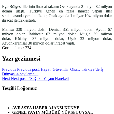
Ege Bölgesi illerinin ihracat rakamı Ocak ayında 2 milyar 82 milyon
dolara ulaştı. Türkiye geneli en fazla ihracat yapan iller
sıralamasında yer alan İzmir, Ocak ayında 1 milyar 104 milyon dolar
ihracat gerçekleştirdi.
Manisa 339 milyon dolar,
Denizli 351 milyon dolar,
Aydın 67
milyon dolar,
Balıkesir 62 milyon dolar,
Muğla 59 milyon
dolar,
Kütahya 37 milyon dolar,
Uşak 33 milyon dolar,
Afyonkarahisar 30 milyon dolar ihracat yaptı.
Goruntuleme:
234
Yazı gezinmesi
Previous
Previous post:
Hayat ‘Güvenilir’ Olsa…Türkiye’de İş
Dünyası 4 bayilerde…
Next
Next post:
“Sağlıklı Yaşam Hareketi
Tesçilli Loğomuz
AVRASYA HABER AJANSI
KÜNYE
GENEL YAYIN MÜDÜRÜ
:YÜKSEL UYSAL