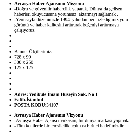
Avrasya Haber Ajansının Misyonu
-Doğru ve güvenilir habercilik yaparak, Dünya’da gelişen
haberleri okuyucusuna yorumsuz aktarmayı sağlamak .
-Yeni sayfa düzenimizle 1994 yılından beri izlediğimiz yolu
görüntü ve haber kalitesini arttırarak beğeniyi arttırmaya
çalışıyoruz
Banner Ölçülerimiz:
728 x 90
300 x 250
125 x 125
Adres: Yedikule İmam Hüseyin Sok. No 1
Fatih-İstanbul
POSTA KODU
:34107
Avrasya Haber Ajansının Vizyonu
-Avrasya Haber Ajansı markasını, bir dünya markası yapmak.
-Tüm kentlerde bir temsilcilik açılması birinci hedefimizdir.