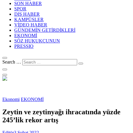
SON HABER
SPOR
DIŞ HABER
KAMPÜSLER
VİDEO HABER
GÜNDEMİN GETİRDİKLERİ
EKONOMİ
SÖZ HUKUKÇUNUN
PRESSIO
Search …
Ekonomi
EKONOMİ
Zeytin ve zeytinyağı ihracatında yüzde
245’lik rekor artış
Editör
3 Şubat 2022