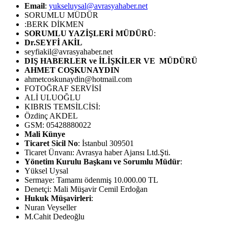
Email
:
yukseluysal@avrasyahaber.net
SORUMLU MÜDÜR
:BERK DİKMEN
SORUMLU YAZİŞLERİ MÜDÜRÜ
:
Dr.SEYFİ AKİL
seyfiakil@avrasyahaber.net
DIŞ HABERLER ve İLİŞKİLER VE MÜDÜRÜ
AHMET COŞKUNAYDIN
ahmetcoskunaydin@hotmail.com
FOTOĞRAF SERVİSİ
ALİ ULUOĞLU
KIBRIS TEMSİLCİSİ:
Özdinç AKDEL
GSM: 05428880022
Mali Künye
Ticaret Sicil No
: İstanbul 309501
Ticaret Ünvanı: Avrasya haber Ajansı Ltd.Şti.
Yönetim Kurulu Başkanı ve Sorumlu Müdür
:
Yüksel Uysal
Sermaye: Tamamı ödenmiş 10.000.00 TL
Denetçi: Mali Müşavir Cemil Erdoğan
Hukuk Müşavirleri
:
Nuran Veyseller
M.Cahit Dedeoğlu