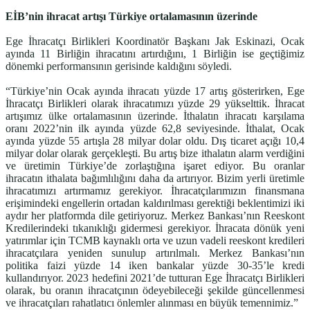
EİB’nin ihracat artışı Türkiye ortalamasının üzerinde
Ege İhracatçı Birlikleri Koordinatör Başkanı Jak Eskinazi, Ocak
ayında 11 Birliğin ihracatını artırdığını, 1 Birliğin ise geçtiğimiz
dönemki performansının gerisinde kaldığını söyledi.
“Türkiye’nin Ocak ayında ihracatı yüzde 17 artış gösterirken, Ege
İhracatçı Birlikleri olarak ihracatımızı yüzde 29 yükselttik. İhracat
artışımız ülke ortalamasının üzerinde. İthalatın ihracatı karşılama
oranı 2022’nin ilk ayında yüzde 62,8 seviyesinde. İthalat, Ocak
ayında yüzde 55 artışla 28 milyar dolar oldu. Dış ticaret açığı 10,4
milyar dolar olarak gerçekleşti. Bu artış bize ithalatın alarm verdiğini
ve üretimin Türkiye’de zorlaştığına işaret ediyor. Bu oranlar
ihracatın ithalata bağımlılığını daha da artırıyor. Bizim yerli üretimle
ihracatımızı artırmamız gerekiyor. İhracatçılarımızın finansmana
erişimindeki engellerin ortadan kaldırılması gerektiği beklentimizi iki
aydır her platformda dile getiriyoruz. Merkez Bankası’nın Reeskont
Kredilerindeki tıkanıklığı gidermesi gerekiyor. İhracata dönük yeni
yatırımlar için TCMB kaynaklı orta ve uzun vadeli reeskont kredileri
ihracatçılara yeniden sunulup artırılmalı. Merkez Bankası’nın
politika faizi yüzde 14 iken bankalar yüzde 30-35’le kredi
kullandırıyor. 2023 hedefini 2021’de tutturan Ege İhracatçı Birlikleri
olarak, bu oranın ihracatçının ödeyebileceği şekilde güncellenmesi
ve ihracatçıları rahatlatıcı önlemler alınması en büyük temennimiz.”