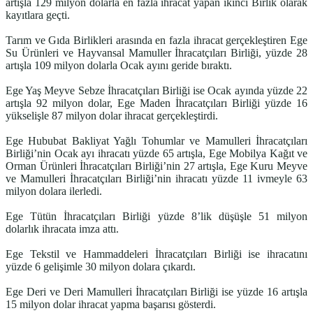
artışla 129 milyon dolarla en fazla ihracat yapan ikinci Birlik olarak
kayıtlara geçti.
Tarım ve Gıda Birlikleri arasında en fazla ihracat gerçekleştiren Ege
Su Ürünleri ve Hayvansal Mamuller İhracatçıları Birliği, yüzde 28
artışla 109 milyon dolarla Ocak ayını geride bıraktı.
Ege Yaş Meyve Sebze İhracatçıları Birliği ise Ocak ayında yüzde 22
artışla 92 milyon dolar, Ege Maden İhracatçıları Birliği yüzde 16
yükselişle 87 milyon dolar ihracat gerçekleştirdi.
Ege Hububat Bakliyat Yağlı Tohumlar ve Mamulleri İhracatçıları
Birliği’nin Ocak ayı ihracatı yüzde 65 artışla, Ege Mobilya Kağıt ve
Orman Ürünleri İhracatçıları Birliği’nin 27 artışla, Ege Kuru Meyve
ve Mamulleri İhracatçıları Birliği’nin ihracatı yüzde 11 ivmeyle 63
milyon dolara ilerledi.
Ege Tütün İhracatçıları Birliği yüzde 8’lik düşüşle 51 milyon
dolarlık ihracata imza attı.
Ege Tekstil ve Hammaddeleri İhracatçıları Birliği ise ihracatını
yüzde 6 gelişimle 30 milyon dolara çıkardı.
Ege Deri ve Deri Mamulleri İhracatçıları Birliği ise yüzde 16 artışla
15 milyon dolar ihracat yapma başarısı gösterdi.